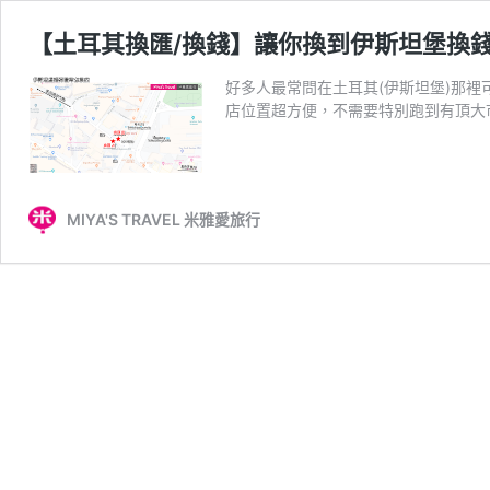
【土耳其換匯/換錢】讓你換到伊斯坦堡換錢
好多人最常問在土耳其(伊斯坦堡)那
店位置超方便，不需要特別跑到有頂大
MIYA'S TRAVEL 米雅愛旅行