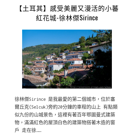
【土耳其】感受美麗又漫活的小蕃
紅花城-徐林傑Sirince
徐林傑Sirince 是我最愛的第二個城市，位於塞
爾丘克(Selcuk)旁約20分鐘的車程的山上 有點類
似九份的山城景色，這裡有著百年鄂圖曼式建築
物，滿滿紅色的屋頂白色的建築物搭著木造的窗
戶 走在徐……