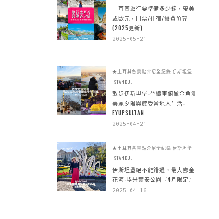
土耳其旅行要準備多少錢，帶美金
或歐元，門票/住宿/餐費預算
(2025更新)
2025-05-21
★土耳其各景點介紹全紀錄
伊斯坦堡
ISTANBUL
散步伊斯坦堡-坐纜車俯瞰金角灣
美麗夕陽與感受當地人生活-
EYÜPSULTAN
2025-04-21
★土耳其各景點介紹全紀錄
伊斯坦堡
ISTANBUL
伊斯坦堡絕不能錯過，最大鬱金香
花海-埃米爾安公園『4月限定』
2025-04-16