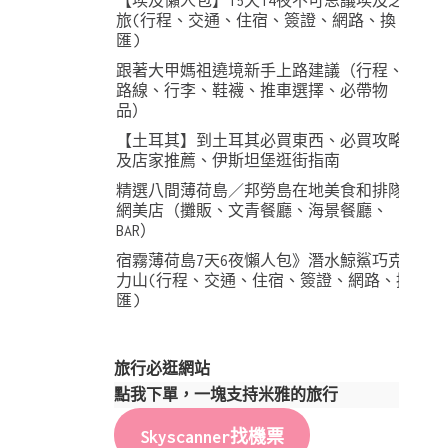
【埃及懶人包】15天14夜不可思議埃及之
旅(行程、交通、住宿、簽證、網路、換
匯)
跟著大甲媽祖遶境新手上路建議（行程、
路線、行李、鞋襪、推車選擇、必帶物
品）
【土耳其】到土耳其必買東西、必買攻略
及店家推薦、伊斯坦堡逛街指南
精選八間薄荷島／邦勞島在地美食和排隊
網美店（攤販、文青餐廳、海景餐廳、
BAR）
宿霧薄荷島7天6夜懶人包》潛水鯨鯊巧克
力山(行程、交通、住宿、簽證、網路、換
匯)
旅行必逛網站
點我下單，一塊支持米雅的旅行
Skyscanner找機票