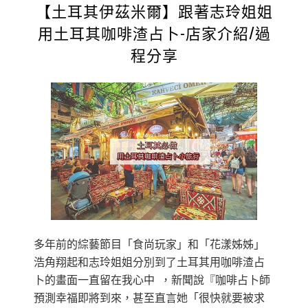
【土耳其伊茲米爾】跟著志玲姐姐
用土耳其咖啡渣占卜-店家介紹/過
程分享
多年前的綜藝節目「食尚玩家」和「花漾姊姊」
浩角翔起和志玲姐姐分別到了土耳其用咖啡渣占
卜的畫面一直留在我心中 ，新聞說『咖啡占卜師
預測幸福即將到來，甚至直言她「很快就要被求