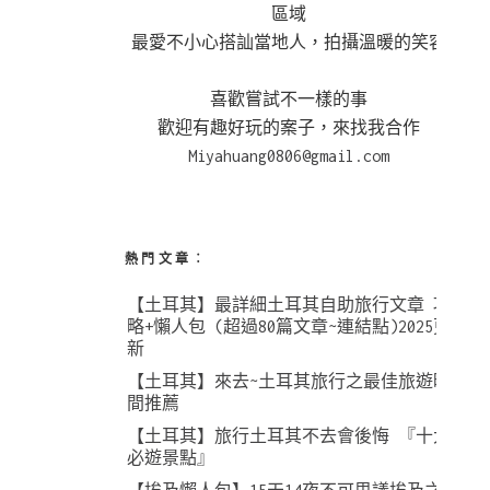
區域
最愛不小心搭訕當地人，拍攝溫暖的笑容
喜歡嘗試不一樣的事
歡迎有趣好玩的案子，來找我合作
Miyahuang0806@gmail.com
熱門文章︰
【土耳其】最詳細土耳其自助旅行文章 攻
略+懶人包 (超過80篇文章~連結點)2025更
新
【土耳其】來去~土耳其旅行之最佳旅遊時
間推薦
【土耳其】旅行土耳其不去會後悔 『十大
必遊景點』