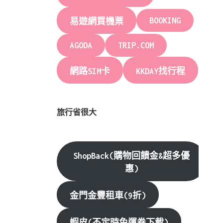
BOOKING
易遊網買機票
AGODA
TRIP.COM
網路SIM卡
KKDAY找行程
旅行省很大
ShopBack(購物回饋金&超多優
惠)
金門金豐租車(9折)
蝦皮(不定時免運卷下載)