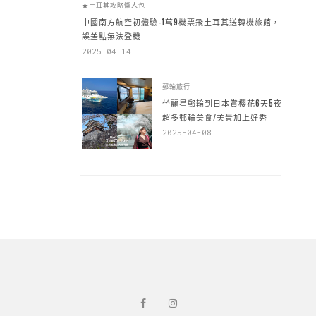
★土耳其攻略懶人包
中國南方航空初體驗-1萬9機票飛土耳其送轉機旅館，手
誤差點無法登機
2025-04-14
郵輪旅行
坐麗星郵輪到日本賞櫻花6天5夜，
超多郵輪美食/美景加上好秀
2025-04-08