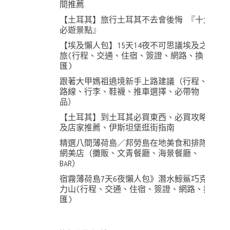
間推薦
【土耳其】旅行土耳其不去會後悔 『十大
必遊景點』
【埃及懶人包】15天14夜不可思議埃及之
旅(行程、交通、住宿、簽證、網路、換
匯)
跟著大甲媽祖遶境新手上路建議（行程、
路線、行李、鞋襪、推車選擇、必帶物
品）
【土耳其】到土耳其必買東西、必買攻略
及店家推薦、伊斯坦堡逛街指南
精選八間薄荷島／邦勞島在地美食和排隊
網美店（攤販、文青餐廳、海景餐廳、
BAR）
宿霧薄荷島7天6夜懶人包》潛水鯨鯊巧克
力山(行程、交通、住宿、簽證、網路、換
匯)