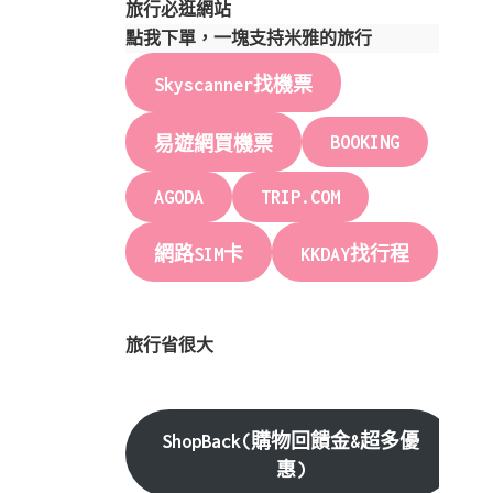
旅行必逛網站
點我下單，一塊支持米雅的旅行
Skyscanner找機票
BOOKING
易遊網買機票
AGODA
TRIP.COM
網路SIM卡
KKDAY找行程
旅行省很大
ShopBack(購物回饋金&超多優
惠)