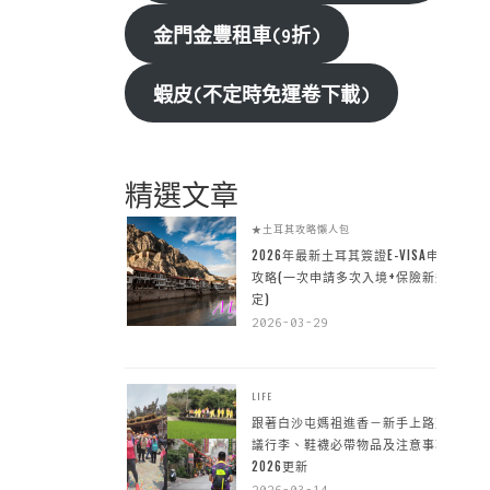
金門金豐租車(9折)
蝦皮(不定時免運卷下載)
精選文章
★土耳其攻略懶人包
2026年最新土耳其簽證E-VISA申請
攻略(一次申請多次入境+保險新規
定)
2026-03-29
LIFE
跟著白沙屯媽祖進香－新手上路建
議行李、鞋襪必帶物品及注意事項
2026更新
2026-03-14