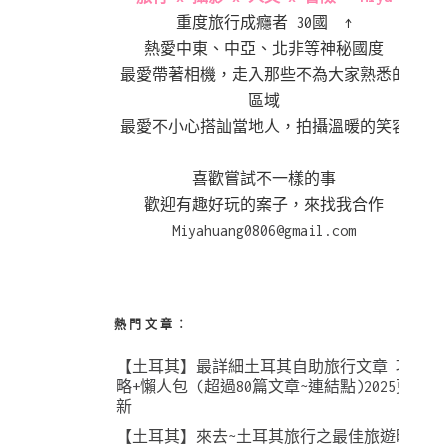
重度旅行成癮者 30國 ↑
熱愛中東、中亞、北非等神秘國度
最愛帶著相機，走入那些不為大家熟悉的
區域
最愛不小心搭訕當地人，拍攝溫暖的笑容
喜歡嘗試不一樣的事
歡迎有趣好玩的案子，來找我合作
Miyahuang0806@gmail.com
熱門文章︰
【土耳其】最詳細土耳其自助旅行文章 攻
略+懶人包 (超過80篇文章~連結點)2025更
新
【土耳其】來去~土耳其旅行之最佳旅遊時