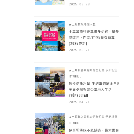
2025-08-28
★土耳其攻略懶人包
土耳其旅行要準備多少錢，帶美金
或歐元，門票/住宿/餐費預算
(2025更新)
2025-05-21
★土耳其各景點介紹全紀錄
伊斯坦堡
ISTANBUL
散步伊斯坦堡-坐纜車俯瞰金角灣
美麗夕陽與感受當地人生活-
EYÜPSULTAN
2025-04-21
★土耳其各景點介紹全紀錄
伊斯坦堡
ISTANBUL
伊斯坦堡絕不能錯過，最大鬱金香