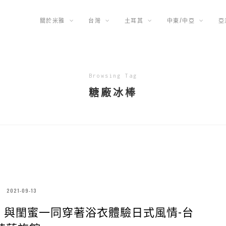
關於米雅
台灣
土耳其
中東/中亞
亞
Browsing Tag
糖廠冰棒
2021-09-13
，與閨蜜一同穿著浴衣體驗日式風情-台