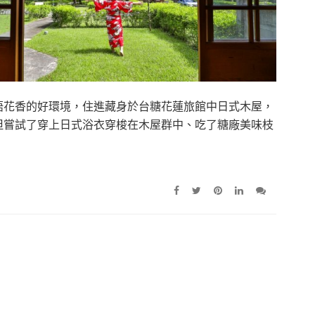
語花香的好環境，住進藏身於台糖花蓮旅館中日式木屋，
但嘗試了穿上日式浴衣穿梭在木屋群中、吃了糖廠美味枝