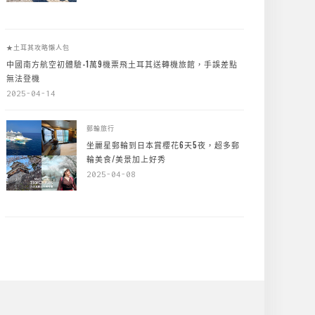
★土耳其攻略懶人包
中國南方航空初體驗-1萬9機票飛土耳其送轉機旅館，手誤差點
無法登機
2025-04-14
郵輪旅行
坐麗星郵輪到日本賞櫻花6天5夜，超多郵
輪美食/美景加上好秀
2025-04-08