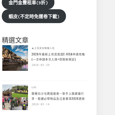
金門金豐租車(9折)
蝦皮(不定時免運卷下載)
精選文章
★土耳其攻略懶人包
2026年最新土耳其簽證E-VISA申請攻略
(一次申請多次入境+保險新規定)
2026-03-29
LIFE
跟著白沙屯媽祖進香－新手上路建議行
李、鞋襪必帶物品及注意事項2026更新
2026-03-14