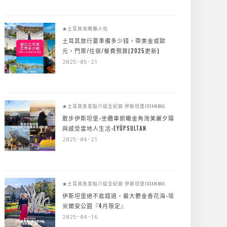
★土耳其攻略懶人包
土耳其旅行要準備多少錢，帶美金或歐
元，門票/住宿/餐費預算(2025更新)
2025-05-21
★土耳其各景點介紹全紀錄
伊斯坦堡ISTANBUL
散步伊斯坦堡-坐纜車俯瞰金角灣美麗夕陽
與感受當地人生活-EYÜPSULTAN
2025-04-21
★土耳其各景點介紹全紀錄
伊斯坦堡ISTANBUL
伊斯坦堡絕不能錯過，最大鬱金香花海-埃
米爾安公園『4月限定』
2025-04-16