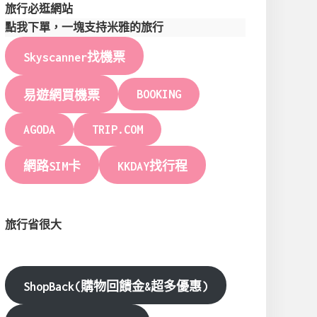
旅行必逛網站
點我下單，一塊支持米雅的旅行
Skyscanner找機票
BOOKING
易遊網買機票
AGODA
TRIP.COM
網路SIM卡
KKDAY找行程
旅行省很大
ShopBack(購物回饋金&超多優惠)