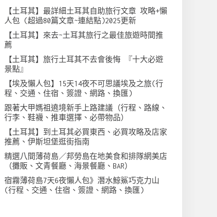
【土耳其】最詳細土耳其自助旅行文章 攻略+懶
人包 (超過80篇文章~連結點)2025更新
【土耳其】來去~土耳其旅行之最佳旅遊時間推
薦
【土耳其】旅行土耳其不去會後悔 『十大必遊
景點』
【埃及懶人包】15天14夜不可思議埃及之旅(行
程、交通、住宿、簽證、網路、換匯)
跟著大甲媽祖遶境新手上路建議（行程、路線、
行李、鞋襪、推車選擇、必帶物品）
【土耳其】到土耳其必買東西、必買攻略及店家
推薦、伊斯坦堡逛街指南
精選八間薄荷島／邦勞島在地美食和排隊網美店
（攤販、文青餐廳、海景餐廳、BAR）
宿霧薄荷島7天6夜懶人包》潛水鯨鯊巧克力山
(行程、交通、住宿、簽證、網路、換匯)