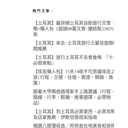
熱門文章︰
【土耳其】最詳細土耳其自助旅行文章 攻
略+懶人包 (超過80篇文章~連結點)2025更
新
【土耳其】來去~土耳其旅行之最佳旅遊時
間推薦
【土耳其】旅行土耳其不去會後悔 『十大
必遊景點』
【埃及懶人包】15天14夜不可思議埃及之
旅(行程、交通、住宿、簽證、網路、換
匯)
跟著大甲媽祖遶境新手上路建議（行程、
路線、行李、鞋襪、推車選擇、必帶物
品）
【土耳其】到土耳其必買東西、必買攻略
及店家推薦、伊斯坦堡逛街指南
精選八間薄荷島／邦勞島在地美食和排隊