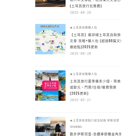
(土耳其旅行社推薦)
2025-08-28
★土耳其攻略懶人包
【土耳其】最詳細土耳其自助旅行
文章 攻略+懶人包 (超過80篇文章~
連結點)2025更新
2025-08-28
★土耳其攻略懶人包
土耳其旅行要準備多少錢，帶美金
或歐元，門票/住宿/餐費預算
(2025更新)
2025-05-21
★土耳其各景點介紹全紀錄
伊斯坦堡
ISTANBUL
散步伊斯坦堡-坐纜車俯瞰金角灣