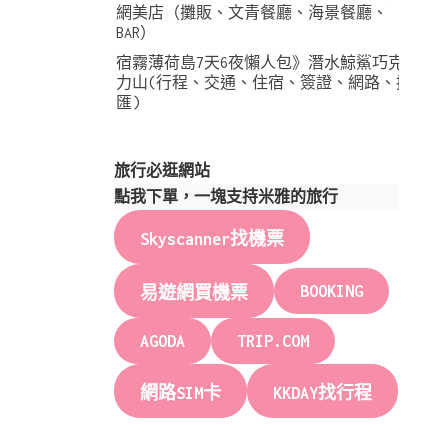
網美店（攤販、文青餐廳、海景餐廳、
BAR）
宿霧薄荷島7天6夜懶人包》潛水鯨鯊巧克
力山(行程、交通、住宿、簽證、網路、換
匯)
旅行必逛網站
點我下單，一塊支持米雅的旅行
Skyscanner找機票
BOOKING
易遊網買機票
AGODA
TRIP.COM
網路SIM卡
KKDAY找行程