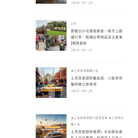
2026-03-29
LIFE
跟著白沙屯媽祖進香－新手上路建
議行李、鞋襪必帶物品及注意事項
2026更新
2026-03-14
★土耳其攻略懶人包
土耳其旅遊防騙指南：八點常見詐
騙與應注意事項
2025-08-28
★土耳其各景點介紹全紀錄
★土耳其攻略
懶人包
土耳其旅遊新選擇》半自助包車 +
私人中文導遊，玩得深入又省心