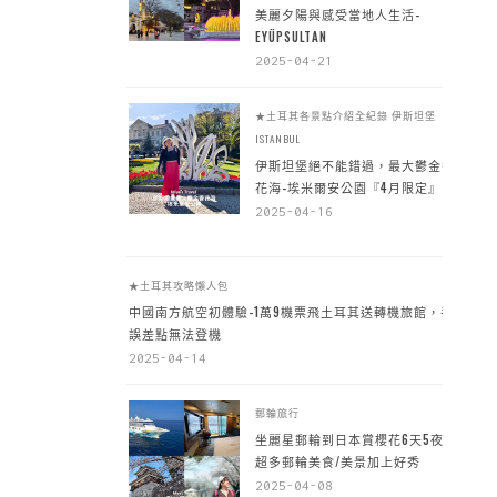
美麗夕陽與感受當地人生活-
EYÜPSULTAN
2025-04-21
★土耳其各景點介紹全紀錄
伊斯坦堡
ISTANBUL
伊斯坦堡絕不能錯過，最大鬱金香
花海-埃米爾安公園『4月限定』
2025-04-16
★土耳其攻略懶人包
中國南方航空初體驗-1萬9機票飛土耳其送轉機旅館，手
誤差點無法登機
2025-04-14
郵輪旅行
坐麗星郵輪到日本賞櫻花6天5夜，
超多郵輪美食/美景加上好秀
2025-04-08