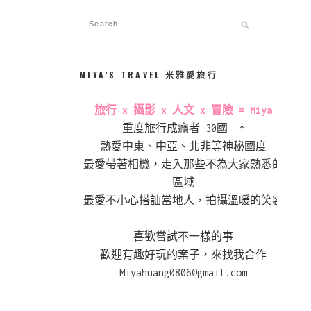
MIYA’S TRAVEL 米雅愛旅行
旅行 x 攝影 x 人文 x 冒險 = Miya
重度旅行成癮者 30國 ↑
熱愛中東、中亞、北非等神秘國度
最愛帶著相機，走入那些不為大家熟悉的
區域
最愛不小心搭訕當地人，拍攝溫暖的笑容
喜歡嘗試不一樣的事
歡迎有趣好玩的案子，來找我合作
Miyahuang0806@gmail.com