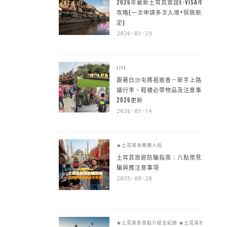
2026年最新土耳其簽證E-VISA申請
攻略(一次申請多次入境+保險新規
定)
2026-03-29
LIFE
跟著白沙屯媽祖進香－新手上路建
議行李、鞋襪必帶物品及注意事項
2026更新
2026-03-14
★土耳其攻略懶人包
土耳其旅遊防騙指南：八點常見詐
騙與應注意事項
2025-08-28
★土耳其各景點介紹全紀錄
★土耳其攻略