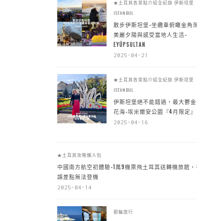
★土耳其各景點介紹全紀錄
伊斯坦堡
ISTANBUL
散步伊斯坦堡-坐纜車俯瞰金角灣
美麗夕陽與感受當地人生活-
EYÜPSULTAN
2025-04-21
★土耳其各景點介紹全紀錄
伊斯坦堡
ISTANBUL
伊斯坦堡絕不能錯過，最大鬱金香
花海-埃米爾安公園『4月限定』
2025-04-16
★土耳其攻略懶人包
中國南方航空初體驗-1萬9機票飛土耳其送轉機旅館，手
誤差點無法登機
2025-04-14
郵輪旅行