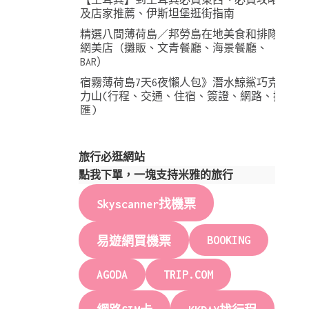
及店家推薦、伊斯坦堡逛街指南
精選八間薄荷島／邦勞島在地美食和排隊
網美店（攤販、文青餐廳、海景餐廳、
BAR）
宿霧薄荷島7天6夜懶人包》潛水鯨鯊巧克
力山(行程、交通、住宿、簽證、網路、換
匯)
旅行必逛網站
點我下單，一塊支持米雅的旅行
Skyscanner找機票
BOOKING
易遊網買機票
AGODA
TRIP.COM