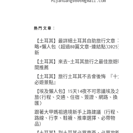
Miyahuang0806@gmail.com
熱門文章︰
【土耳其】最詳細土耳其自助旅行文章 攻
略+懶人包 (超過80篇文章~連結點)2025更
新
【土耳其】來去~土耳其旅行之最佳旅遊時
間推薦
【土耳其】旅行土耳其不去會後悔 『十大
必遊景點』
【埃及懶人包】15天14夜不可思議埃及之
旅(行程、交通、住宿、簽證、網路、換
匯)
跟著大甲媽祖遶境新手上路建議（行程、
路線、行李、鞋襪、推車選擇、必帶物
品）
【土耳其】到土耳其必買東西、必買攻略