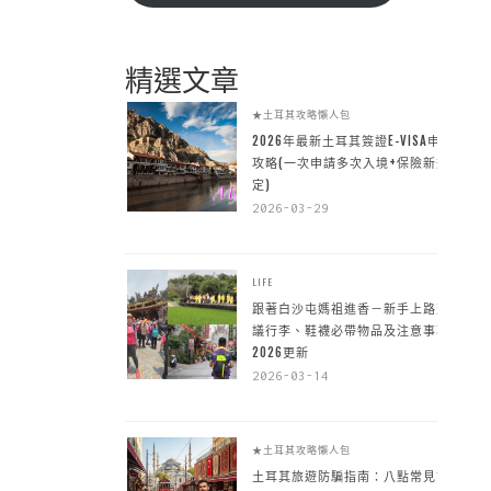
精選文章
★土耳其攻略懶人包
2026年最新土耳其簽證E-VISA申請
攻略(一次申請多次入境+保險新規
定)
2026-03-29
LIFE
跟著白沙屯媽祖進香－新手上路建
議行李、鞋襪必帶物品及注意事項
2026更新
2026-03-14
★土耳其攻略懶人包
土耳其旅遊防騙指南：八點常見詐