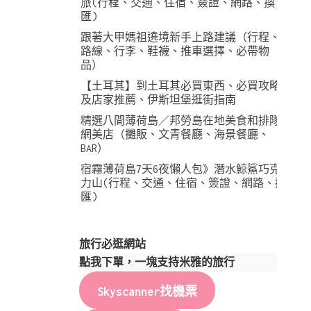
旅(行程、交通、住宿、簽證、網路、換
匯)
跟著大甲媽祖遶境新手上路建議（行程、
路線、行李、鞋襪、推車選擇、必帶物
品）
【土耳其】到土耳其必買東西、必買攻略
及店家推薦、伊斯坦堡逛街指南
精選八間薄荷島／邦勞島在地美食和排隊
網美店（攤販、文青餐廳、海景餐廳、
BAR）
宿霧薄荷島7天6夜懶人包》潛水鯨鯊巧克
力山(行程、交通、住宿、簽證、網路、換
匯)
旅行必逛網站
點我下單，一塊支持米雅的旅行
Skyscanner找機票