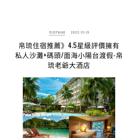
帛琉PALAU
2022-12-19
帛琉住宿推薦》4.5星級評價擁有
私人沙灘+碼頭/面海小陽台渡假-帛
琉老爺大酒店