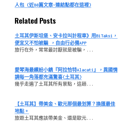
人包 (近80篇文章~連結點都在這裡)
Related Posts
土耳其伊斯坦堡、安卡拉叫計程車》用BiTaksi，
便宜又不怕被騙 ，自由行必備APP
旅行在外，常常最討厭就是被騙，...
愛琴海最繽紛小鎮『阿拉恰特Alacati』，異國情
調每一角落都充滿驚喜(土耳其)
幾乎走遍了土耳其所有景點，這趟...
【土耳其】帶美金、歐元那個最划算？換匯最佳
地點。
旅遊土耳其應該帶美金、還是歐元...