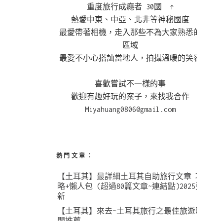
重度旅行成癮者 30國 ↑
熱愛中東、中亞、北非等神秘國度
最愛帶著相機，走入那些不為大家熟悉的
區域
最愛不小心搭訕當地人，拍攝溫暖的笑容
喜歡嘗試不一樣的事
歡迎有趣好玩的案子，來找我合作
Miyahuang0806@gmail.com
熱門文章︰
【土耳其】最詳細土耳其自助旅行文章 攻
略+懶人包 (超過80篇文章~連結點)2025更
新
【土耳其】來去~土耳其旅行之最佳旅遊時
間推薦