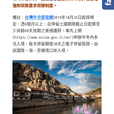
強制保險要求
保險制度。
備註：
台灣外交部官網
2019年10月26日起得規
定，憑6個月以上、且停留土國期限截止日起算至
少尚餘60天效期之普通護照，事先上網
(https://www.evisa.gov.tr/en/)申辦半年內多
次入境、每次停留期限30天之電子停留簽證，由
該國陸、海、空邊境口岸入境。