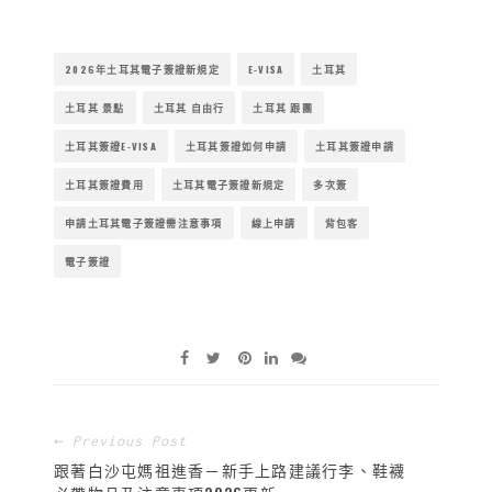
2026年土耳其電子簽證新規定
E-VISA
土耳其
土耳其 景點
土耳其 自由行
土耳其 跟團
土耳其簽證E-VISA
土耳其簽證如何申請
土耳其簽證申請
土耳其簽證費用
土耳其電子簽證新規定
多次簽
申請土耳其電子簽證需注意事項
線上申請
背包客
電子簽證
← Previous Post
跟著白沙屯媽祖進香－新手上路建議行李、鞋襪