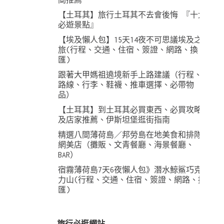
【土耳其】旅行土耳其不去會後悔 『十大
必遊景點』
【埃及懶人包】15天14夜不可思議埃及之
旅(行程、交通、住宿、簽證、網路、換
匯)
跟著大甲媽祖遶境新手上路建議（行程、
路線、行李、鞋襪、推車選擇、必帶物
品）
【土耳其】到土耳其必買東西、必買攻略
及店家推薦、伊斯坦堡逛街指南
精選八間薄荷島／邦勞島在地美食和排隊
網美店（攤販、文青餐廳、海景餐廳、
BAR）
宿霧薄荷島7天6夜懶人包》潛水鯨鯊巧克
力山(行程、交通、住宿、簽證、網路、換
匯)
旅行必逛網站