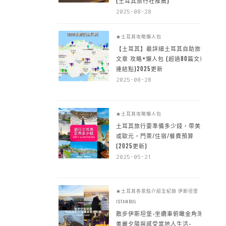
(土耳其旅行社推薦)
2025-08-28
★土耳其攻略懶人包
【土耳其】最詳細土耳其自助旅行
文章 攻略+懶人包 (超過80篇文章~
連結點)2025更新
2025-08-28
★土耳其攻略懶人包
土耳其旅行要準備多少錢，帶美金
或歐元，門票/住宿/餐費預算
(2025更新)
2025-05-21
★土耳其各景點介紹全紀錄
伊斯坦堡
ISTANBUL
散步伊斯坦堡-坐纜車俯瞰金角灣
美麗夕陽與感受當地人生活-