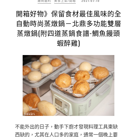
廠商邀約
美食上菜/開箱
2021-07-15
開箱好物》保留食材最佳風味的全
自動時尚蒸燉鍋－北鼎多功能雙層
蒸燉鍋(附四道蒸鍋食譜-鯛魚饅頭
蝦醉雞)
不能外出的日子，動手下廚才發現料理工具東缺
西缺的，尤其在人口多的家庭，通常一個晚上要