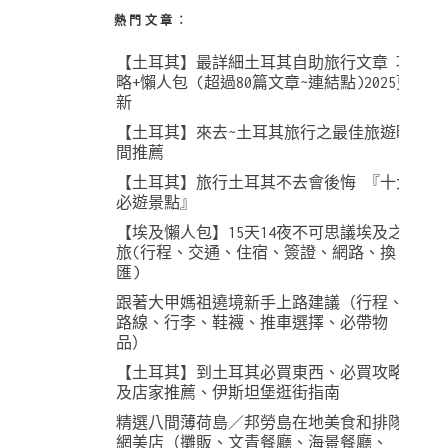
熱門文章︰
【土耳其】最詳細土耳其自助旅行文章 攻
略+懶人包 (超過80篇文章~連結點)2025更
新
【土耳其】來去~土耳其旅行之最佳旅遊時
間推薦
【土耳其】旅行土耳其不去會後悔 『十大
必遊景點』
【埃及懶人包】15天14夜不可思議埃及之
旅(行程、交通、住宿、簽證、網路、換
匯)
跟著大甲媽祖遶境新手上路建議（行程、
路線、行李、鞋襪、推車選擇、必帶物
品）
【土耳其】到土耳其必買東西、必買攻略
及店家推薦、伊斯坦堡逛街指南
精選八間薄荷島／邦勞島在地美食和排隊
網美店（攤販、文青餐廳、海景餐廳、