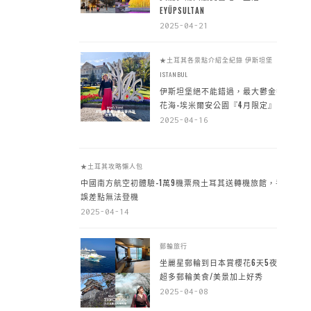
EYÜPSULTAN
2025-04-21
★土耳其各景點介紹全紀錄
伊斯坦堡
ISTANBUL
伊斯坦堡絕不能錯過，最大鬱金香
花海-埃米爾安公園『4月限定』
2025-04-16
★土耳其攻略懶人包
中國南方航空初體驗-1萬9機票飛土耳其送轉機旅館，手
誤差點無法登機
2025-04-14
郵輪旅行
坐麗星郵輪到日本賞櫻花6天5夜，
超多郵輪美食/美景加上好秀
2025-04-08