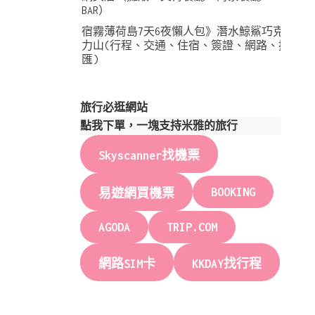
BAR）
宿霧薄荷島7天6夜懶人包》潛水鯨鯊巧克
力山(行程、交通、住宿、簽證、網路、換
匯)
旅行必逛網站
點我下單，一塊支持米雅的旅行
Skyscanner找機票
BOOKING
易遊網買機票
AGODA
TRIP.COM
網路SIM卡
KKDAY找行程