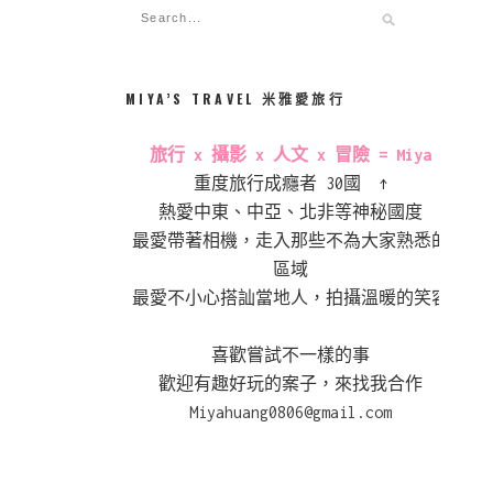
MIYA’S TRAVEL 米雅愛旅行
旅行 x 攝影 x 人文 x 冒險 = Miya
重度旅行成癮者 30國 ↑
熱愛中東、中亞、北非等神秘國度
最愛帶著相機，走入那些不為大家熟悉的
區域
最愛不小心搭訕當地人，拍攝溫暖的笑容
喜歡嘗試不一樣的事
歡迎有趣好玩的案子，來找我合作
Miyahuang0806@gmail.com