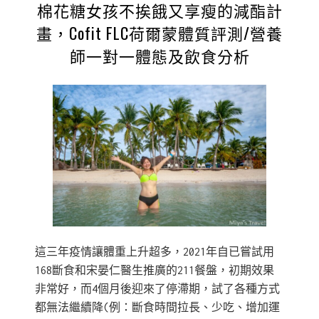
棉花糖女孩不挨餓又享瘦的減酯計
畫，Cofit FLC荷爾蒙體質評測/營養
師一對一體態及飲食分析
這三年疫情讓體重上升超多，2021年自已嘗試用
168斷食和宋晏仁醫生推廣的211餐盤，初期效果
非常好，而4個月後迎來了停滯期，試了各種方式
都無法繼續降(例：斷食時間拉長、少吃、增加運