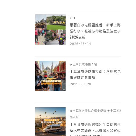
LIFE
跟著白沙屯媽祖進香－新手上路建
議行李、鞋襪必帶物品及注意事項
2026更新
2026-03-14
★土耳其攻略懶人包
土耳其旅遊防騙指南：八點常見詐
騙與應注意事項
2025-08-28
★土耳其各景點介紹全紀錄
★土耳其攻略
懶人包
土耳其旅遊新選擇》半自助包車 +
私人中文導遊，玩得深入又省心