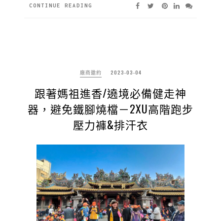
CONTINUE READING
廠商邀約
2023-03-04
跟著媽祖進香/遶境必備健走神
器，避免鐵腳燒檔－2XU高階跑步
壓力褲&排汗衣