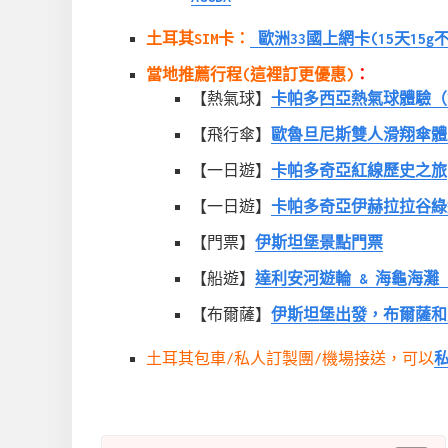
土耳其SIM卡：
歐洲33國上網卡(15天15g
當地推薦行程(這裡訂更優惠)
：
【熱氣球】
卡帕多西亞熱氣球體驗（
【飛行傘】
歐魯旦尼斯雙人滑翔傘體
【一日遊】
卡帕多奇亞紅線歷史之旅
【一日遊】
卡帕多奇亞伊赫拉拉谷
【門票】
伊斯坦堡景點門票
【船遊】
達利安河遊輪 & 海龜海灘 
【布爾薩】
伊斯坦堡出發，布爾薩和
土耳其包車/私人訂製團/機場接送，可以