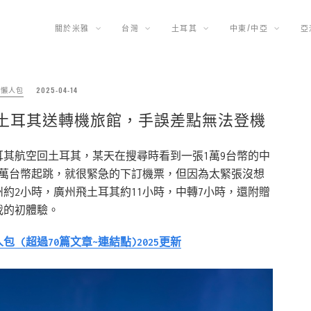
關於米雅
台灣
土耳其
中東/中亞
亞
略懶人包
2025-04-14
飛土耳其送轉機旅館，手誤差點無法登機
其航空回土耳其，某天在搜尋時看到一張1萬9台幣的中
3萬台幣起跳，就很緊急的下訂機票，但因為太緊張沒想
約2小時，廣州飛土耳其約11小時，中轉7小時，還附贈
我的初體驗。
(超過70篇文章~連結點)2025更新