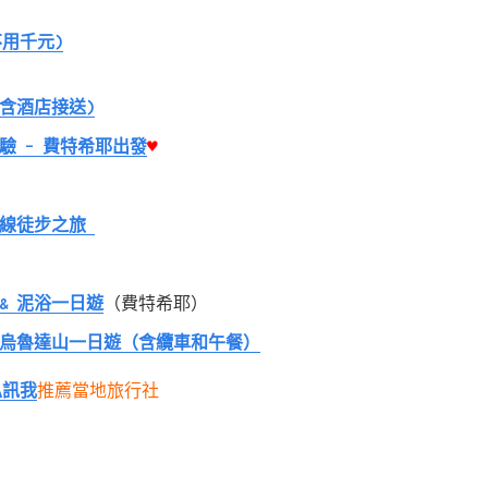
不用千元)
含酒店接送)
驗 – 費特希耶出發
♥
綠線徒步之旅
& 泥浴一日遊
（費特希耶）
烏魯達山一日遊（含纜車和午餐）
私訊我
推薦當地旅行社