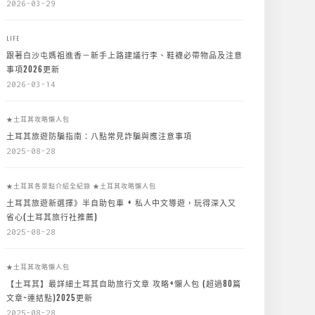
2026-03-29
LIFE
跟著白沙屯媽祖進香－新手上路建議行李、鞋襪必帶物品及注意
事項2026更新
2026-03-14
★土耳其攻略懶人包
土耳其旅遊防騙指南：八點常見詐騙與應注意事項
2025-08-28
★土耳其各景點介紹全紀錄
★土耳其攻略懶人包
土耳其旅遊新選擇》半自助包車 + 私人中文導遊，玩得深入又
省心(土耳其旅行社推薦)
2025-08-28
★土耳其攻略懶人包
【土耳其】最詳細土耳其自助旅行文章 攻略+懶人包 (超過80篇
文章~連結點)2025更新
2025-08-28