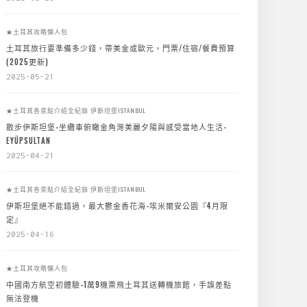
★土耳其攻略懶人包
土耳其旅行要準備多少錢，帶美金或歐元，門票/住宿/餐費預算
(2025更新)
2025-05-21
★土耳其各景點介紹全紀錄
伊斯坦堡ISTANBUL
散步伊斯坦堡-坐纜車俯瞰金角灣美麗夕陽與感受當地人生活-
EYÜPSULTAN
2025-04-21
★土耳其各景點介紹全紀錄
伊斯坦堡ISTANBUL
伊斯坦堡絕不能錯過，最大鬱金香花海-埃米爾安公園『4月限
定』
2025-04-16
★土耳其攻略懶人包
中國南方航空初體驗-1萬9機票飛土耳其送轉機旅館，手誤差點
無法登機