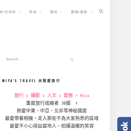
洲+大洋洲
非洲
歐洲
開箱/瘦身
MIYA’S TRAVEL 米雅愛旅行
旅行 x 攝影 x 人文 x 冒險 = Miya
重度旅行成癮者 30國 ↑
熱愛中東、中亞、北非等神秘國度
最愛帶著相機，走入那些不為大家熟悉的區域
最愛不小心搭訕當地人，拍攝溫暖的笑容