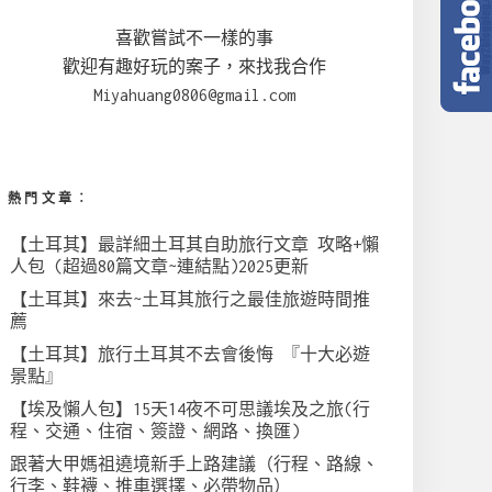
喜歡嘗試不一樣的事
歡迎有趣好玩的案子，來找我合作
Miyahuang0806@gmail.com
熱門文章︰
【土耳其】最詳細土耳其自助旅行文章 攻略+懶
人包 (超過80篇文章~連結點)2025更新
【土耳其】來去~土耳其旅行之最佳旅遊時間推
薦
【土耳其】旅行土耳其不去會後悔 『十大必遊
景點』
【埃及懶人包】15天14夜不可思議埃及之旅(行
程、交通、住宿、簽證、網路、換匯)
跟著大甲媽祖遶境新手上路建議（行程、路線、
行李、鞋襪、推車選擇、必帶物品）