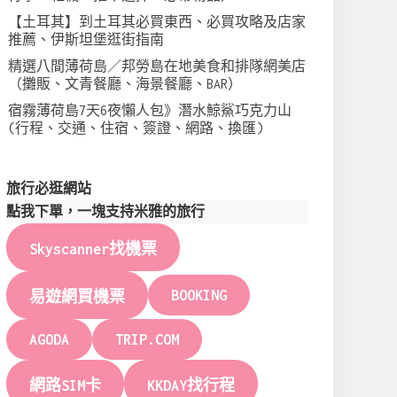
【土耳其】到土耳其必買東西、必買攻略及店家
推薦、伊斯坦堡逛街指南
精選八間薄荷島／邦勞島在地美食和排隊網美店
（攤販、文青餐廳、海景餐廳、BAR）
宿霧薄荷島7天6夜懶人包》潛水鯨鯊巧克力山
(行程、交通、住宿、簽證、網路、換匯)
旅行必逛網站
點我下單，一塊支持米雅的旅行
Skyscanner找機票
BOOKING
易遊網買機票
AGODA
TRIP.COM
網路SIM卡
KKDAY找行程