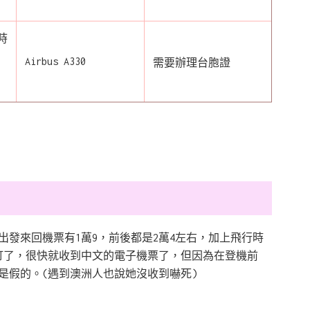
時
Airbus A330
需要辦理台胞證
4/10出發來回機票有1萬9，前後都是2萬4左右，加上飛行時
訂了，很快就收到中文的電子機票了，但因為在登機前
是假的。(遇到澳洲人也說她沒收到嚇死)