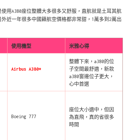
是使用A380座位整體大多很多又舒服，直航就是土耳其航
外近一年很多中國籍航空價格都非常甜，1萬多到2萬出
。
使用機型
米雅心得
整體下來，a380的位
Airbus A380*
子空間最舒適，新款
a380窗邊位子更大，
心中首選
座位大小適中，但因
Boeing 777
為直飛，真的省很多
時間