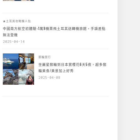
★土耳其攻略懶人包
中國南方航空初體驗-1萬9機票飛土耳其送轉機旅館，手誤差點
無法登機
2025-04-14
郵輪旅行
坐麗星郵輪到日本賞櫻花6天5夜，超多郵
輪美食/美景加上好秀
2025-04-08