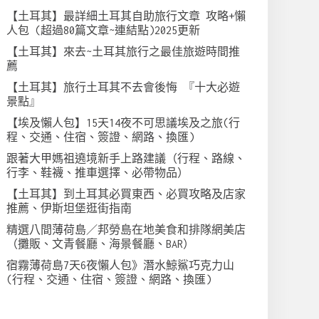
【土耳其】最詳細土耳其自助旅行文章 攻略+懶
人包 (超過80篇文章~連結點)2025更新
【土耳其】來去~土耳其旅行之最佳旅遊時間推
薦
【土耳其】旅行土耳其不去會後悔 『十大必遊
景點』
【埃及懶人包】15天14夜不可思議埃及之旅(行
程、交通、住宿、簽證、網路、換匯)
跟著大甲媽祖遶境新手上路建議（行程、路線、
行李、鞋襪、推車選擇、必帶物品）
【土耳其】到土耳其必買東西、必買攻略及店家
推薦、伊斯坦堡逛街指南
精選八間薄荷島／邦勞島在地美食和排隊網美店
（攤販、文青餐廳、海景餐廳、BAR）
宿霧薄荷島7天6夜懶人包》潛水鯨鯊巧克力山
(行程、交通、住宿、簽證、網路、換匯)