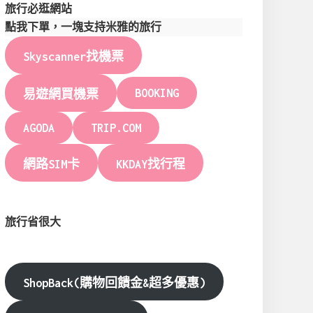
旅行必逛網站
點我下單，一塊支持米雅的旅行
Skyscanner找機票
BOOKING
易遊網買機票
AGODA
TRIP.COM
網路SIM卡
KKDAY找行程
旅行省很大
ShopBack(購物回饋金&超多優惠)