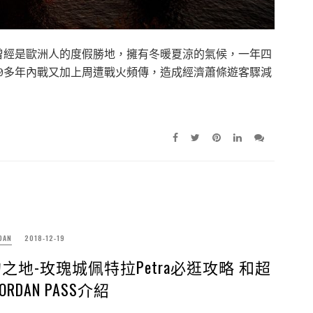
曾經是歐洲人的度假勝地，擁有冬暖夏涼的氣候，一年四
0多年內戰又加上周遭戰火頻傳，造成經濟蕭條遊客驟減
DAN
2018-12-19
地-玫瑰城佩特拉Petra必逛攻略 和超
RDAN PASS介紹