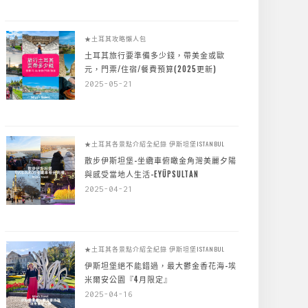
★土耳其攻略懶人包
土耳其旅行要準備多少錢，帶美金或歐
元，門票/住宿/餐費預算(2025更新)
2025-05-21
★土耳其各景點介紹全紀錄
伊斯坦堡ISTANBUL
散步伊斯坦堡-坐纜車俯瞰金角灣美麗夕陽
與感受當地人生活-EYÜPSULTAN
2025-04-21
★土耳其各景點介紹全紀錄
伊斯坦堡ISTANBUL
伊斯坦堡絕不能錯過，最大鬱金香花海-埃
米爾安公園『4月限定』
2025-04-16