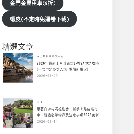
金門金豐租車(9折)
蝦皮(不定時免運卷下載)
精選文章
★土耳其攻略懶人包
2026年最新土耳其簽證E-VISA申請攻略
(一次申請多次入境+保險新規定)
2026-03-29
LIFE
跟著白沙屯媽祖進香－新手上路建議行
李、鞋襪必帶物品及注意事項2026更新
2026-03-14