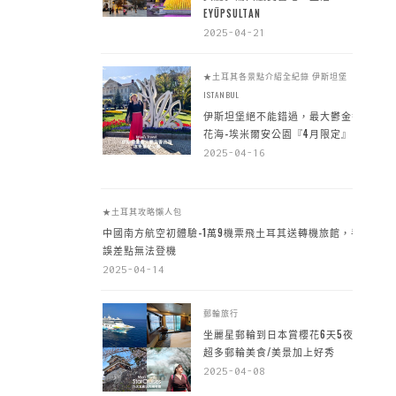
EYÜPSULTAN
2025-04-21
★土耳其各景點介紹全紀錄
伊斯坦堡
ISTANBUL
伊斯坦堡絕不能錯過，最大鬱金香
花海-埃米爾安公園『4月限定』
2025-04-16
★土耳其攻略懶人包
中國南方航空初體驗-1萬9機票飛土耳其送轉機旅館，手
誤差點無法登機
2025-04-14
郵輪旅行
坐麗星郵輪到日本賞櫻花6天5夜，
超多郵輪美食/美景加上好秀
2025-04-08