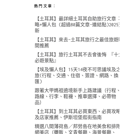
熱門文章︰
【土耳其】最詳細土耳其自助旅行文章 攻
略+懶人包 (超過80篇文章~連結點)2025更
新
【土耳其】來去~土耳其旅行之最佳旅遊時
間推薦
【土耳其】旅行土耳其不去會後悔 『十大
必遊景點』
【埃及懶人包】15天14夜不可思議埃及之
旅(行程、交通、住宿、簽證、網路、換
匯)
跟著大甲媽祖遶境新手上路建議（行程、
路線、行李、鞋襪、推車選擇、必帶物
品）
【土耳其】到土耳其必買東西、必買攻略
及店家推薦、伊斯坦堡逛街指南
精選八間薄荷島／邦勞島在地美食和排隊
網美店（攤販、文青餐廳、海景餐廳、