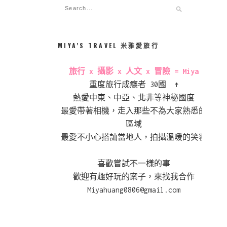
MIYA’S TRAVEL 米雅愛旅行
旅行 x 攝影 x 人文 x 冒險 = Miya
重度旅行成癮者 30國 ↑
熱愛中東、中亞、北非等神秘國度
最愛帶著相機，走入那些不為大家熟悉的
區域
最愛不小心搭訕當地人，拍攝溫暖的笑容
喜歡嘗試不一樣的事
歡迎有趣好玩的案子，來找我合作
Miyahuang0806@gmail.com