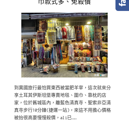
巾款式多、免殺價
到異國旅行最怕買東西被當肥羊宰，這次就來分
享土耳其伊斯坦堡專賣地毯、圍巾、靠枕的店
家，位於舊城區內，離藍色清真寺、聖索非亞清
真寺步行10分鐘(捷運一站)，來這不用擔心價格
被抬很高要慢慢殺價，ali已……