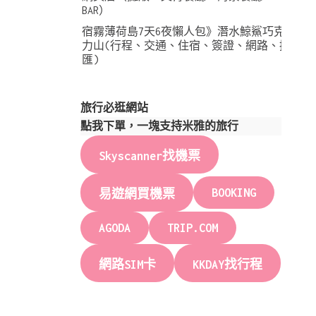
BAR）
宿霧薄荷島7天6夜懶人包》潛水鯨鯊巧克
力山(行程、交通、住宿、簽證、網路、換
匯)
旅行必逛網站
點我下單，一塊支持米雅的旅行
Skyscanner找機票
BOOKING
易遊網買機票
AGODA
TRIP.COM
網路SIM卡
KKDAY找行程