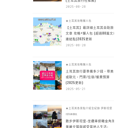
(土耳其旅行社推薦)
2025-08-28
★土耳其攻略懶人包
【土耳其】最詳細土耳其自助旅行
文章 攻略+懶人包 (超過80篇文章~
連結點)2025更新
2025-08-28
★土耳其攻略懶人包
土耳其旅行要準備多少錢，帶美金
或歐元，門票/住宿/餐費預算
(2025更新)
2025-05-21
★土耳其各景點介紹全紀錄
伊斯坦堡
ISTANBUL
散步伊斯坦堡-坐纜車俯瞰金角灣
美麗夕陽與感受當地人生活-