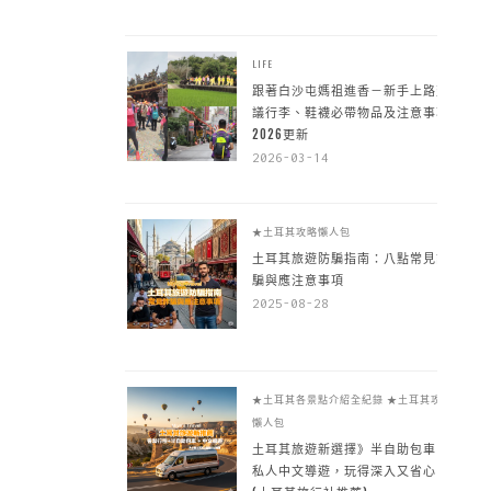
LIFE
跟著白沙屯媽祖進香－新手上路建
議行李、鞋襪必帶物品及注意事項
2026更新
2026-03-14
★土耳其攻略懶人包
土耳其旅遊防騙指南：八點常見詐
騙與應注意事項
2025-08-28
★土耳其各景點介紹全紀錄
★土耳其攻略
懶人包
土耳其旅遊新選擇》半自助包車 +
私人中文導遊，玩得深入又省心