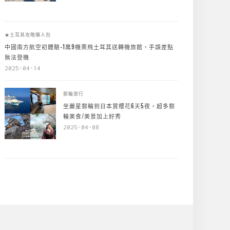
★土耳其攻略懶人包
中國南方航空初體驗-1萬9機票飛土耳其送轉機旅館，手誤差點
無法登機
2025-04-14
郵輪旅行
坐麗星郵輪到日本賞櫻花6天5夜，超多郵
輪美食/美景加上好秀
2025-04-08