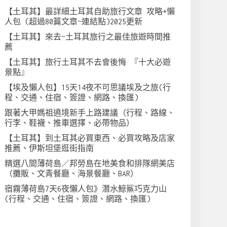
【土耳其】最詳細土耳其自助旅行文章 攻略+懶
人包 (超過80篇文章~連結點)2025更新
【土耳其】來去~土耳其旅行之最佳旅遊時間推
薦
【土耳其】旅行土耳其不去會後悔 『十大必遊
景點』
【埃及懶人包】15天14夜不可思議埃及之旅(行
程、交通、住宿、簽證、網路、換匯)
跟著大甲媽祖遶境新手上路建議（行程、路線、
行李、鞋襪、推車選擇、必帶物品）
【土耳其】到土耳其必買東西、必買攻略及店家
推薦、伊斯坦堡逛街指南
精選八間薄荷島／邦勞島在地美食和排隊網美店
（攤販、文青餐廳、海景餐廳、BAR）
宿霧薄荷島7天6夜懶人包》潛水鯨鯊巧克力山
(行程、交通、住宿、簽證、網路、換匯)