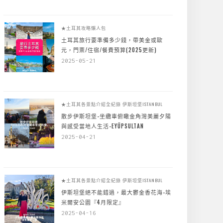
★土耳其攻略懶人包
土耳其旅行要準備多少錢，帶美金或歐
元，門票/住宿/餐費預算(2025更新)
2025-05-21
★土耳其各景點介紹全紀錄
伊斯坦堡ISTANBUL
散步伊斯坦堡-坐纜車俯瞰金角灣美麗夕陽
與感受當地人生活-EYÜPSULTAN
2025-04-21
★土耳其各景點介紹全紀錄
伊斯坦堡ISTANBUL
伊斯坦堡絕不能錯過，最大鬱金香花海-埃
米爾安公園『4月限定』
2025-04-16