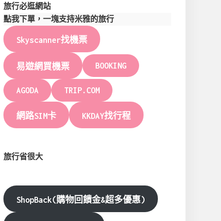
旅行必逛網站
點我下單，一塊支持米雅的旅行
Skyscanner找機票
BOOKING
易遊網買機票
AGODA
TRIP.COM
網路SIM卡
KKDAY找行程
旅行省很大
ShopBack(購物回饋金&超多優惠)