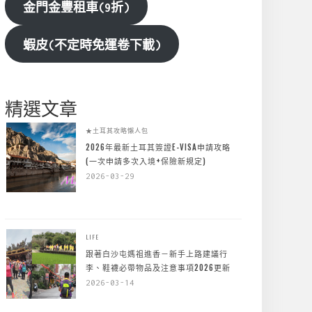
金門金豐租車(9折)
蝦皮(不定時免運卷下載)
精選文章
★土耳其攻略懶人包
2026年最新土耳其簽證E-VISA申請攻略
(一次申請多次入境+保險新規定)
2026-03-29
LIFE
跟著白沙屯媽祖進香－新手上路建議行
李、鞋襪必帶物品及注意事項2026更新
2026-03-14