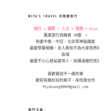
MIYA’S TRAVEL 米雅愛旅行
旅行 x 攝影 x 人文 x 冒險 = Miya
重度旅行成癮者 30國 ↑
熱愛中東、中亞、北非等神秘國度
最愛帶著相機，走入那些不為大家熟悉的
區域
最愛不小心搭訕當地人，拍攝溫暖的笑容
喜歡嘗試不一樣的事
歡迎有趣好玩的案子，來找我合作
Miyahuang0806@gmail.com
熱門文章︰