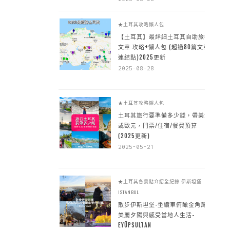
★土耳其攻略懶人包
【土耳其】最詳細土耳其自助旅行
文章 攻略+懶人包 (超過80篇文章~
連結點)2025更新
2025-08-28
★土耳其攻略懶人包
土耳其旅行要準備多少錢，帶美金
或歐元，門票/住宿/餐費預算
(2025更新)
2025-05-21
★土耳其各景點介紹全紀錄
伊斯坦堡
ISTANBUL
散步伊斯坦堡-坐纜車俯瞰金角灣
美麗夕陽與感受當地人生活-
EYÜPSULTAN