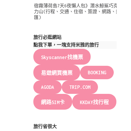
宿霧薄荷島7天6夜懶人包》潛水鯨鯊巧克
力山(行程、交通、住宿、簽證、網路、換
匯)
旅行必逛網站
點我下單，一塊支持米雅的旅行
Skyscanner找機票
BOOKING
易遊網買機票
AGODA
TRIP.COM
網路SIM卡
KKDAY找行程
旅行省很大