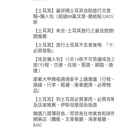
【土耳其】最詳細土耳其自助旅行文章 攻
略+懶人包 (超過80篇文章~連結點)2025更
新
【土耳其】來去~土耳其旅行之最佳旅遊時
間推薦
【土耳其】旅行土耳其不去會後悔 『十大
必遊景點』
【埃及懶人包】15天14夜不可思議埃及之
旅(行程、交通、住宿、簽證、網路、換
匯)
跟著大甲媽祖遶境新手上路建議（行程、
路線、行李、鞋襪、推車選擇、必帶物
品）
【土耳其】到土耳其必買東西、必買攻略
及店家推薦、伊斯坦堡逛街指南
精選八間薄荷島／邦勞島在地美食和排隊
網美店（攤販、文青餐廳、海景餐廳、
BAR）