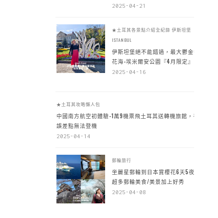
2025-04-21
★土耳其各景點介紹全紀錄
伊斯坦堡
ISTANBUL
伊斯坦堡絕不能錯過，最大鬱金香
花海-埃米爾安公園『4月限定』
2025-04-16
★土耳其攻略懶人包
中國南方航空初體驗-1萬9機票飛土耳其送轉機旅館，手
誤差點無法登機
2025-04-14
郵輪旅行
坐麗星郵輪到日本賞櫻花6天5夜，
超多郵輪美食/美景加上好秀
2025-04-08