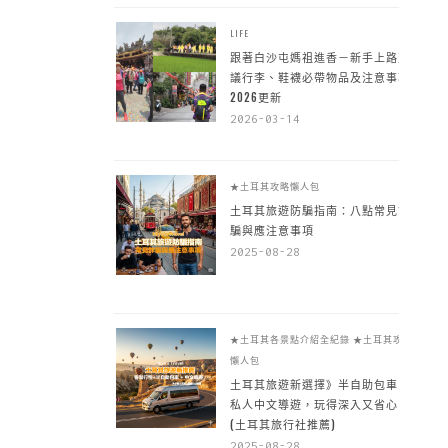
LIFE
跟著白沙屯媽祖進香－新手上路建
議行李、鞋襪必帶物品及注意事項
2026更新
2026-03-14
★土耳其攻略懶人包
土耳其旅遊防騙指南：八點常見詐
騙與應注意事項
2025-08-28
★土耳其各景點介紹全紀錄
★土耳其攻略
懶人包
土耳其旅遊新選擇》半自助包車 +
私人中文導遊，玩得深入又省心
(土耳其旅行社推薦)
2025-08-28