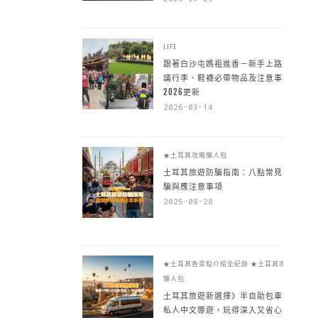
LIFE
跟著白沙屯媽祖進香－新手上路建
議行李、鞋襪必帶物品及注意事項
2026更新
2026-03-14
★土耳其攻略懶人包
土耳其旅遊防騙指南：八點常見詐
騙與應注意事項
2025-08-28
★土耳其各景點介紹全紀錄
★土耳其攻略
懶人包
土耳其旅遊新選擇》半自助包車 +
私人中文導遊，玩得深入又省心