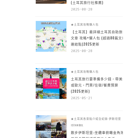
(土耳其旅行社推薦)
2025-08-28
★土耳其攻略懶人包
【土耳其】最詳細土耳其自助旅行
文章 攻略+懶人包 (超過80篇文章~
連結點)2025更新
2025-08-28
★土耳其攻略懶人包
土耳其旅行要準備多少錢，帶美金
或歐元，門票/住宿/餐費預算
(2025更新)
2025-05-21
★土耳其各景點介紹全紀錄
伊斯坦堡
ISTANBUL
散步伊斯坦堡-坐纜車俯瞰金角灣