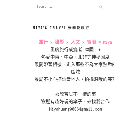
MIYA’S TRAVEL 米雅愛旅行
旅行 x 攝影 x 人文 x 冒險 = Miya
重度旅行成癮者 30國 ↑
熱愛中東、中亞、北非等神秘國度
最愛帶著相機，走入那些不為大家熟悉的
區域
最愛不小心搭訕當地人，拍攝溫暖的笑容
喜歡嘗試不一樣的事
歡迎有趣好玩的案子，來找我合作
Miyahuang0806@gmail.com