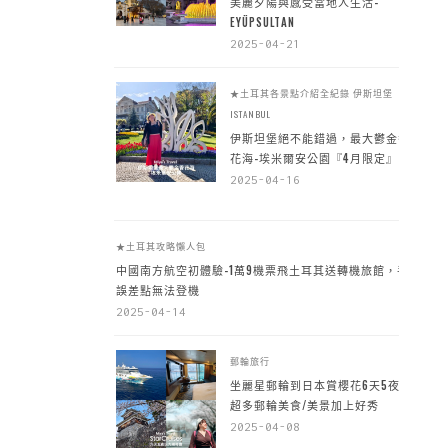
美麗夕陽與感受當地人生活-
EYÜPSULTAN
2025-04-21
★土耳其各景點介紹全紀錄
伊斯坦堡
ISTANBUL
伊斯坦堡絕不能錯過，最大鬱金香
花海-埃米爾安公園『4月限定』
2025-04-16
★土耳其攻略懶人包
中國南方航空初體驗-1萬9機票飛土耳其送轉機旅館，手
誤差點無法登機
2025-04-14
郵輪旅行
坐麗星郵輪到日本賞櫻花6天5夜，
超多郵輪美食/美景加上好秀
2025-04-08