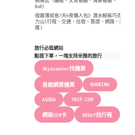
網美店（攤販、文青餐廳、海景餐廳、
BAR）
宿霧薄荷島7天6夜懶人包》潛水鯨鯊巧克
力山(行程、交通、住宿、簽證、網路、換
匯)
旅行必逛網站
點我下單，一塊支持米雅的旅行
Skyscanner找機票
BOOKING
易遊網買機票
AGODA
TRIP.COM
網路SIM卡
KKDAY找行程