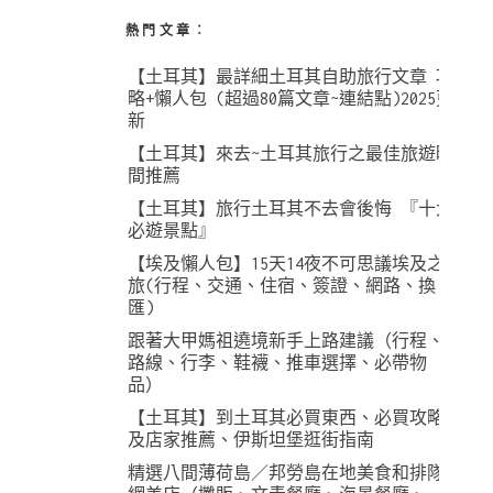
熱門文章︰
【土耳其】最詳細土耳其自助旅行文章 攻
略+懶人包 (超過80篇文章~連結點)2025更
新
【土耳其】來去~土耳其旅行之最佳旅遊時
間推薦
【土耳其】旅行土耳其不去會後悔 『十大
必遊景點』
【埃及懶人包】15天14夜不可思議埃及之
旅(行程、交通、住宿、簽證、網路、換
匯)
跟著大甲媽祖遶境新手上路建議（行程、
路線、行李、鞋襪、推車選擇、必帶物
品）
【土耳其】到土耳其必買東西、必買攻略
及店家推薦、伊斯坦堡逛街指南
精選八間薄荷島／邦勞島在地美食和排隊