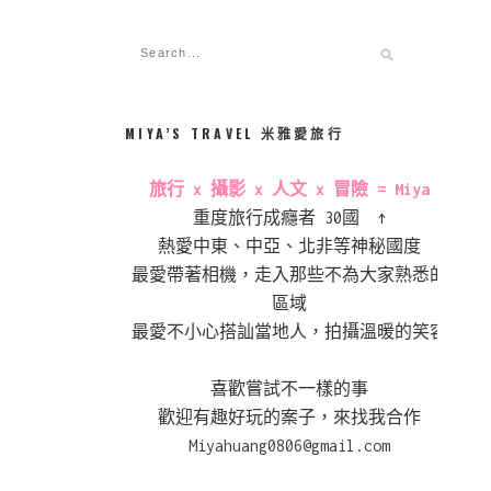
MIYA’S TRAVEL 米雅愛旅行
旅行 x 攝影 x 人文 x 冒險 = Miya
重度旅行成癮者 30國 ↑
熱愛中東、中亞、北非等神秘國度
最愛帶著相機，走入那些不為大家熟悉的
區域
最愛不小心搭訕當地人，拍攝溫暖的笑容
喜歡嘗試不一樣的事
歡迎有趣好玩的案子，來找我合作
Miyahuang0806@gmail.com