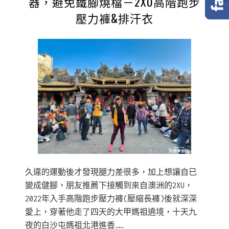
器，避免鐵腳燒檔－2XU高階跑步
壓力褲&排汗衣
久違的運動後才發現腿力差很多，加上想讓自已
變成健腳，朋友推薦下接觸到來自澳洲的2XU，
2022年入手高階跑步壓力褲(壓縮長褲)後就深深
愛上，穿著他走了四天的大甲媽祖遶境，十天九
夜的白沙屯媽祖北港進香……