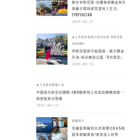
散步伊斯坦堡-坐纜車俯瞰金角灣
美麗夕陽與感受當地人生活-
EYÜPSULTAN
2025-04-21
★土耳其各景點介紹全紀錄
伊斯坦堡
ISTANBUL
伊斯坦堡絕不能錯過，最大鬱金香
花海-埃米爾安公園『4月限定』
2025-04-16
★土耳其攻略懶人包
中國南方航空初體驗-1萬9機票飛土耳其送轉機旅館，手
誤差點無法登機
2025-04-14
郵輪旅行
坐麗星郵輪到日本賞櫻花6天5夜，
超多郵輪美食/美景加上好秀