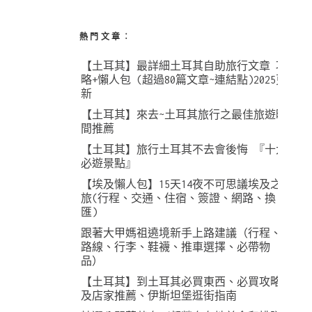
熱門文章︰
【土耳其】最詳細土耳其自助旅行文章 攻
略+懶人包 (超過80篇文章~連結點)2025更
新
【土耳其】來去~土耳其旅行之最佳旅遊時
間推薦
【土耳其】旅行土耳其不去會後悔 『十大
必遊景點』
【埃及懶人包】15天14夜不可思議埃及之
旅(行程、交通、住宿、簽證、網路、換
匯)
跟著大甲媽祖遶境新手上路建議（行程、
路線、行李、鞋襪、推車選擇、必帶物
品）
【土耳其】到土耳其必買東西、必買攻略
及店家推薦、伊斯坦堡逛街指南