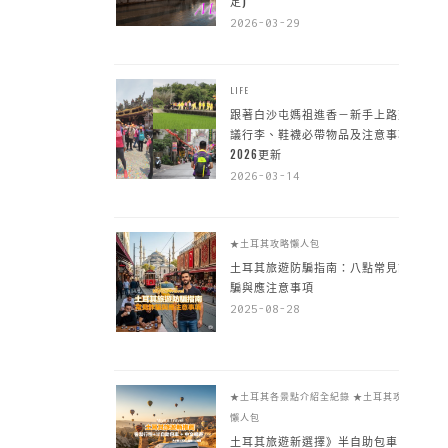
定)
2026-03-29
LIFE
跟著白沙屯媽祖進香－新手上路建
議行李、鞋襪必帶物品及注意事項
2026更新
2026-03-14
★土耳其攻略懶人包
土耳其旅遊防騙指南：八點常見詐
騙與應注意事項
2025-08-28
★土耳其各景點介紹全紀錄
★土耳其攻略
懶人包
土耳其旅遊新選擇》半自助包車 +