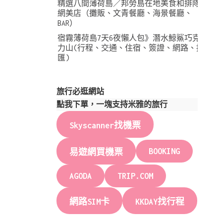
精選八間薄荷島／邦勞島在地美食和排隊
網美店（攤販、文青餐廳、海景餐廳、
BAR）
宿霧薄荷島7天6夜懶人包》潛水鯨鯊巧克
力山(行程、交通、住宿、簽證、網路、換
匯)
旅行必逛網站
點我下單，一塊支持米雅的旅行
Skyscanner找機票
BOOKING
易遊網買機票
AGODA
TRIP.COM
網路SIM卡
KKDAY找行程