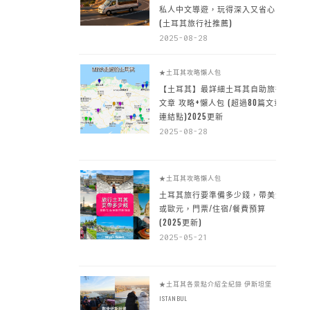
私人中文導遊，玩得深入又省心
(土耳其旅行社推薦)
2025-08-28
★土耳其攻略懶人包
【土耳其】最詳細土耳其自助旅行
文章 攻略+懶人包 (超過80篇文章~
連結點)2025更新
2025-08-28
★土耳其攻略懶人包
土耳其旅行要準備多少錢，帶美金
或歐元，門票/住宿/餐費預算
(2025更新)
2025-05-21
★土耳其各景點介紹全紀錄
伊斯坦堡
ISTANBUL