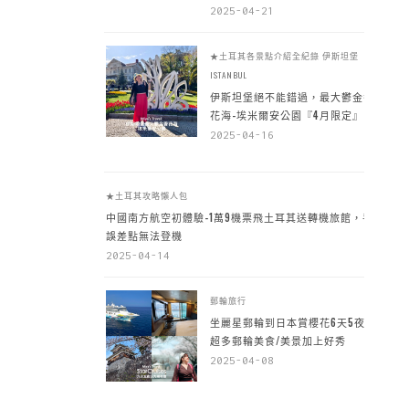
2025-04-21
★土耳其各景點介紹全紀錄
伊斯坦堡
ISTANBUL
伊斯坦堡絕不能錯過，最大鬱金香
花海-埃米爾安公園『4月限定』
2025-04-16
★土耳其攻略懶人包
中國南方航空初體驗-1萬9機票飛土耳其送轉機旅館，手
誤差點無法登機
2025-04-14
郵輪旅行
坐麗星郵輪到日本賞櫻花6天5夜，
超多郵輪美食/美景加上好秀
2025-04-08