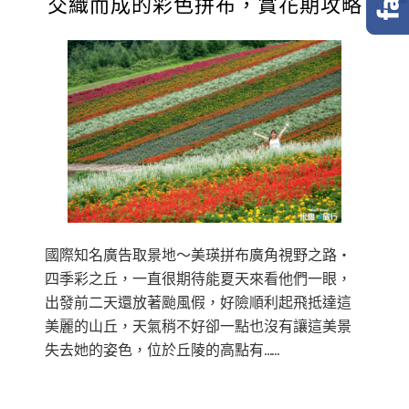
交織而成的彩色拼布，賞花期攻略
國際知名廣告取景地〜美瑛拼布廣角視野之路‧
四季彩之丘，一直很期待能夏天來看他們一眼，
出發前二天還放著颱風假，好險順利起飛抵達這
美麗的山丘，天氣稍不好卻一點也沒有讓這美景
失去她的姿色，位於丘陵的高點有……