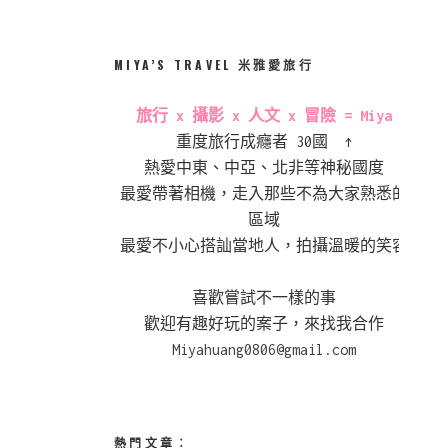
MIYA’S TRAVEL 米雅愛旅行
旅行 x 攝影 x 人文 x 冒險 = Miya
重度旅行成癮者 30國 ↑
熱愛中東、中亞、北非等神秘國度
最愛帶著相機，走入那些不為大家熟悉的
區域
最愛不小心搭訕當地人，拍攝溫暖的笑容
喜歡嘗試不一樣的事
歡迎有趣好玩的案子，來找我合作
Miyahuang0806@gmail.com
熱門文章︰