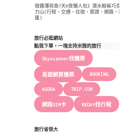
宿霧薄荷島7天6夜懶人包》潛水鯨鯊巧克
力山(行程、交通、住宿、簽證、網路、換
匯)
旅行必逛網站
點我下單，一塊支持米雅的旅行
Skyscanner找機票
BOOKING
易遊網買機票
AGODA
TRIP.COM
網路SIM卡
KKDAY找行程
旅行省很大