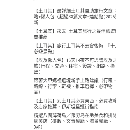
【土耳其】最詳細土耳其自助旅行文章 攻
略+懶人包 (超過80篇文章~連結點)2025更
新
【土耳其】來去~土耳其旅行之最佳旅遊時
間推薦
【土耳其】旅行土耳其不去會後悔 『十大
必遊景點』
【埃及懶人包】15天14夜不可思議埃及之
旅(行程、交通、住宿、簽證、網路、換
匯)
跟著大甲媽祖遶境新手上路建議（行程、
路線、行李、鞋襪、推車選擇、必帶物
品）
【土耳其】到土耳其必買東西、必買攻略
及店家推薦、伊斯坦堡逛街指南
精選八間薄荷島／邦勞島在地美食和排隊
網美店（攤販、文青餐廳、海景餐廳、
BAR）