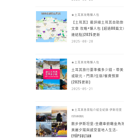
★土耳其攻略懶人包
【土耳其】最詳細土耳其自助旅行
文章 攻略+懶人包 (超過80篇文章~
連結點)2025更新
2025-08-28
★土耳其攻略懶人包
土耳其旅行要準備多少錢，帶美金
或歐元，門票/住宿/餐費預算
(2025更新)
2025-05-21
★土耳其各景點介紹全紀錄
伊斯坦堡
ISTANBUL
散步伊斯坦堡-坐纜車俯瞰金角灣
美麗夕陽與感受當地人生活-
EYÜPSULTAN