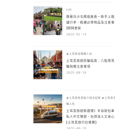
LIFE
跟著白沙屯媽祖進香－新手上路建
議行李、鞋襪必帶物品及注意事項
2026更新
2026-03-14
★土耳其攻略懶人包
土耳其旅遊防騙指南：八點常見詐
騙與應注意事項
2025-08-28
★土耳其各景點介紹全紀錄
★土耳其攻略
懶人包
土耳其旅遊新選擇》半自助包車 +
私人中文導遊，玩得深入又省心
(土耳其旅行社推薦)
2025-08-28