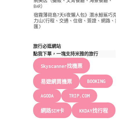
網美店（攤販、文青餐廳、海景餐廳、
BAR）
宿霧薄荷島7天6夜懶人包》潛水鯨鯊巧克
力山(行程、交通、住宿、簽證、網路、換
匯)
旅行必逛網站
點我下單，一塊支持米雅的旅行
Skyscanner找機票
BOOKING
易遊網買機票
AGODA
TRIP.COM
網路SIM卡
KKDAY找行程