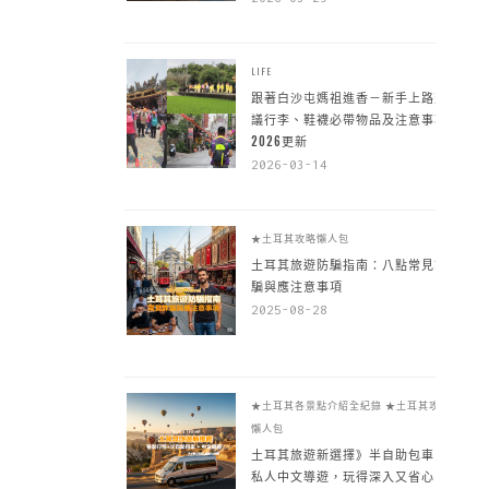
LIFE
跟著白沙屯媽祖進香－新手上路建
議行李、鞋襪必帶物品及注意事項
2026更新
2026-03-14
★土耳其攻略懶人包
土耳其旅遊防騙指南：八點常見詐
騙與應注意事項
2025-08-28
★土耳其各景點介紹全紀錄
★土耳其攻略
懶人包
土耳其旅遊新選擇》半自助包車 +
私人中文導遊，玩得深入又省心