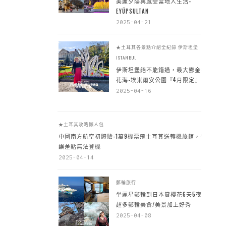
美麗夕陽與感受當地人生活-
EYÜPSULTAN
2025-04-21
★土耳其各景點介紹全紀錄
伊斯坦堡
ISTANBUL
伊斯坦堡絕不能錯過，最大鬱金香
花海-埃米爾安公園『4月限定』
2025-04-16
★土耳其攻略懶人包
中國南方航空初體驗-1萬9機票飛土耳其送轉機旅館，手
誤差點無法登機
2025-04-14
郵輪旅行
坐麗星郵輪到日本賞櫻花6天5夜，
超多郵輪美食/美景加上好秀
2025-04-08