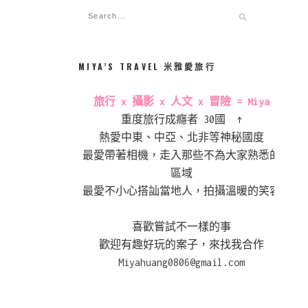
MIYA’S TRAVEL 米雅愛旅行
旅行 x 攝影 x 人文 x 冒險 = Miya
重度旅行成癮者 30國 ↑
熱愛中東、中亞、北非等神秘國度
最愛帶著相機，走入那些不為大家熟悉的
區域
最愛不小心搭訕當地人，拍攝溫暖的笑容
喜歡嘗試不一樣的事
歡迎有趣好玩的案子，來找我合作
Miyahuang0806@gmail.com