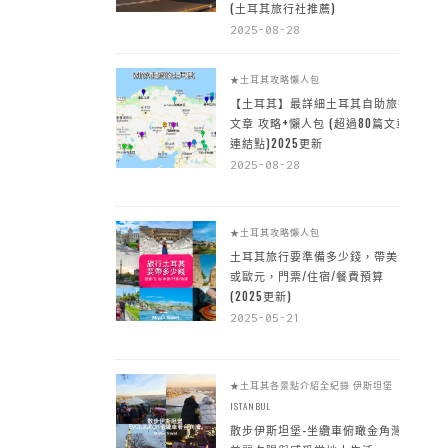
(土耳其旅行社推薦)
2025-08-28
★土耳其攻略懶人包
【土耳其】最詳細土耳其自助旅行
文章 攻略+懶人包 (超過80篇文章~
連結點)2025更新
2025-08-28
★土耳其攻略懶人包
土耳其旅行要準備多少錢，帶美金
或歐元，門票/住宿/餐費預算
(2025更新)
2025-05-21
★土耳其各景點介紹全紀錄
伊斯坦堡
ISTANBUL
散步伊斯坦堡-坐纜車俯瞰金角灣