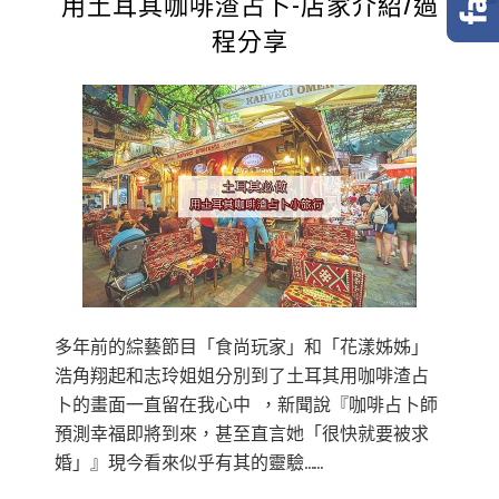
用土耳其咖啡渣占卜-店家介紹/過
程分享
多年前的綜藝節目「食尚玩家」和「花漾姊姊」
浩角翔起和志玲姐姐分別到了土耳其用咖啡渣占
卜的畫面一直留在我心中 ，新聞說『咖啡占卜師
預測幸福即將到來，甚至直言她「很快就要被求
婚」』現今看來似乎有其的靈驗……