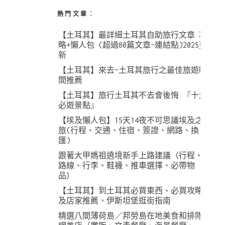
熱門文章︰
【土耳其】最詳細土耳其自助旅行文章 攻
略+懶人包 (超過80篇文章~連結點)2025更
新
【土耳其】來去~土耳其旅行之最佳旅遊時
間推薦
【土耳其】旅行土耳其不去會後悔 『十大
必遊景點』
【埃及懶人包】15天14夜不可思議埃及之
旅(行程、交通、住宿、簽證、網路、換
匯)
跟著大甲媽祖遶境新手上路建議（行程、
路線、行李、鞋襪、推車選擇、必帶物
品）
【土耳其】到土耳其必買東西、必買攻略
及店家推薦、伊斯坦堡逛街指南
精選八間薄荷島／邦勞島在地美食和排隊