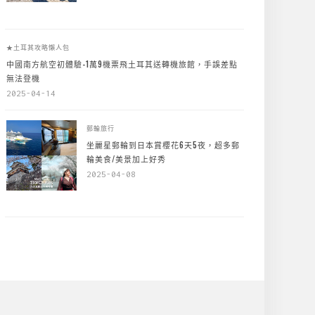
★土耳其攻略懶人包
中國南方航空初體驗-1萬9機票飛土耳其送轉機旅館，手誤差點
無法登機
2025-04-14
郵輪旅行
坐麗星郵輪到日本賞櫻花6天5夜，超多郵
輪美食/美景加上好秀
2025-04-08