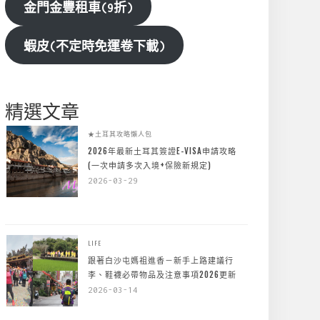
金門金豐租車(9折)
蝦皮(不定時免運卷下載)
精選文章
★土耳其攻略懶人包
2026年最新土耳其簽證E-VISA申請攻略
(一次申請多次入境+保險新規定)
2026-03-29
LIFE
跟著白沙屯媽祖進香－新手上路建議行
李、鞋襪必帶物品及注意事項2026更新
2026-03-14