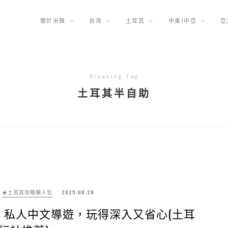
關於米雅
台灣
土耳其
中東/中亞
亞
Browsing Tag
土耳其半自助
★土耳其攻略懶人包
2025-08-28
+ 私人中文導遊，玩得深入又省心(土耳