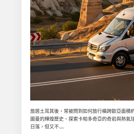
旅居土耳其後，常被問到如何旅行橫跨歐亞面積約
圖曼的輝煌歷史、探索卡帕多奇亞的奇岩與熱氣
日落，但又不……