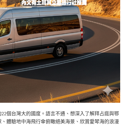
22個台灣大的國度。語言不通、想深入了解拜占庭與鄂
球、體驗地中海飛行傘俯瞰絕美海景、欣賞愛琴海的浪漫