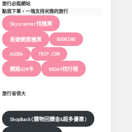
旅行必逛網站
點我下單，一塊支持米雅的旅行
Skyscanner找機票
BOOKING
易遊網買機票
AGODA
TRIP.COM
網路SIM卡
KKDAY找行程
旅行省很大
ShopBack(購物回饋金&超多優惠)