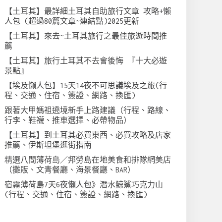
【土耳其】最詳細土耳其自助旅行文章 攻略+懶
人包 (超過80篇文章~連結點)2025更新
【土耳其】來去~土耳其旅行之最佳旅遊時間推
薦
【土耳其】旅行土耳其不去會後悔 『十大必遊
景點』
【埃及懶人包】15天14夜不可思議埃及之旅(行
程、交通、住宿、簽證、網路、換匯)
跟著大甲媽祖遶境新手上路建議（行程、路線、
行李、鞋襪、推車選擇、必帶物品）
【土耳其】到土耳其必買東西、必買攻略及店家
推薦、伊斯坦堡逛街指南
精選八間薄荷島／邦勞島在地美食和排隊網美店
（攤販、文青餐廳、海景餐廳、BAR）
宿霧薄荷島7天6夜懶人包》潛水鯨鯊巧克力山
(行程、交通、住宿、簽證、網路、換匯)