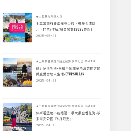
★土耳其攻略懶人包
土耳其旅行要準備多少錢，帶美金或歐
元，門票/住宿/餐費預算(2025更新)
2025-05-21
★土耳其各景點介紹全紀錄
伊斯坦堡ISTANBUL
散步伊斯坦堡-坐纜車俯瞰金角灣美麗夕陽
與感受當地人生活-EYÜPSULTAN
2025-04-21
★土耳其各景點介紹全紀錄
伊斯坦堡ISTANBUL
伊斯坦堡絕不能錯過，最大鬱金香花海-埃
米爾安公園『4月限定』
2025-04-16