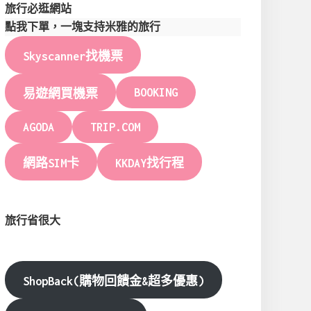
旅行必逛網站
點我下單，一塊支持米雅的旅行
Skyscanner找機票
BOOKING
易遊網買機票
AGODA
TRIP.COM
網路SIM卡
KKDAY找行程
旅行省很大
ShopBack(購物回饋金&超多優惠)