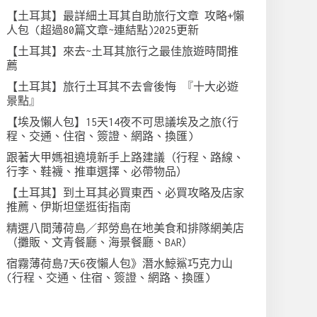
【土耳其】最詳細土耳其自助旅行文章 攻略+懶
人包 (超過80篇文章~連結點)2025更新
【土耳其】來去~土耳其旅行之最佳旅遊時間推
薦
【土耳其】旅行土耳其不去會後悔 『十大必遊
景點』
【埃及懶人包】15天14夜不可思議埃及之旅(行
程、交通、住宿、簽證、網路、換匯)
跟著大甲媽祖遶境新手上路建議（行程、路線、
行李、鞋襪、推車選擇、必帶物品）
【土耳其】到土耳其必買東西、必買攻略及店家
推薦、伊斯坦堡逛街指南
精選八間薄荷島／邦勞島在地美食和排隊網美店
（攤販、文青餐廳、海景餐廳、BAR）
宿霧薄荷島7天6夜懶人包》潛水鯨鯊巧克力山
(行程、交通、住宿、簽證、網路、換匯)