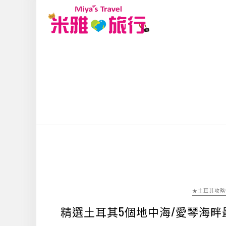
★土耳其攻略
精選土耳其5個地中海/愛琴海畔