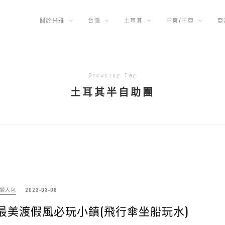
關於米雅
台灣
土耳其
中東/中亞
亞
Browsing Tag
土耳其半自助團
懶人包
2023-03-08
最美渡假風必玩小鎮(飛行傘坐船玩水)