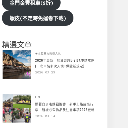
金門金豐租車(9折)
蝦皮(不定時免運卷下載)
精選文章
★土耳其攻略懶人包
2026年最新土耳其簽證E-VISA申請攻略
(一次申請多次入境+保險新規定)
2026-03-29
LIFE
跟著白沙屯媽祖進香－新手上路建議行
李、鞋襪必帶物品及注意事項2026更新
2026-03-14