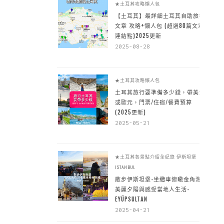
★土耳其攻略懶人包
【土耳其】最詳細土耳其自助旅行
文章 攻略+懶人包 (超過80篇文章~
連結點)2025更新
2025-08-28
★土耳其攻略懶人包
土耳其旅行要準備多少錢，帶美金
或歐元，門票/住宿/餐費預算
(2025更新)
2025-05-21
★土耳其各景點介紹全紀錄
伊斯坦堡
ISTANBUL
散步伊斯坦堡-坐纜車俯瞰金角灣
美麗夕陽與感受當地人生活-
EYÜPSULTAN
2025-04-21