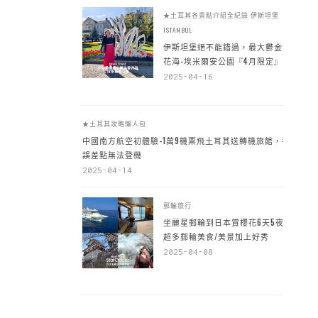
★土耳其各景點介紹全紀錄
伊斯坦堡
ISTANBUL
伊斯坦堡絕不能錯過，最大鬱金香
花海-埃米爾安公園『4月限定』
2025-04-16
★土耳其攻略懶人包
中國南方航空初體驗-1萬9機票飛土耳其送轉機旅館，手
誤差點無法登機
2025-04-14
郵輪旅行
坐麗星郵輪到日本賞櫻花6天5夜，
超多郵輪美食/美景加上好秀
2025-04-08