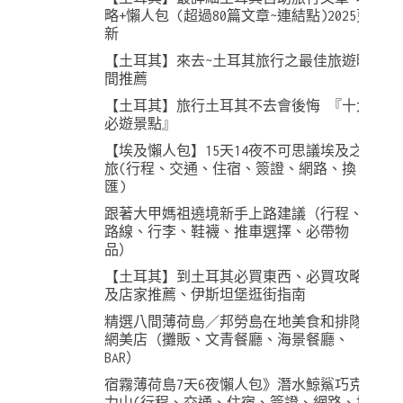
略+懶人包 (超過80篇文章~連結點)2025更
新
【土耳其】來去~土耳其旅行之最佳旅遊時
間推薦
【土耳其】旅行土耳其不去會後悔 『十大
必遊景點』
【埃及懶人包】15天14夜不可思議埃及之
旅(行程、交通、住宿、簽證、網路、換
匯)
跟著大甲媽祖遶境新手上路建議（行程、
路線、行李、鞋襪、推車選擇、必帶物
品）
【土耳其】到土耳其必買東西、必買攻略
及店家推薦、伊斯坦堡逛街指南
精選八間薄荷島／邦勞島在地美食和排隊
網美店（攤販、文青餐廳、海景餐廳、
BAR）
宿霧薄荷島7天6夜懶人包》潛水鯨鯊巧克
力山(行程、交通、住宿、簽證、網路、換