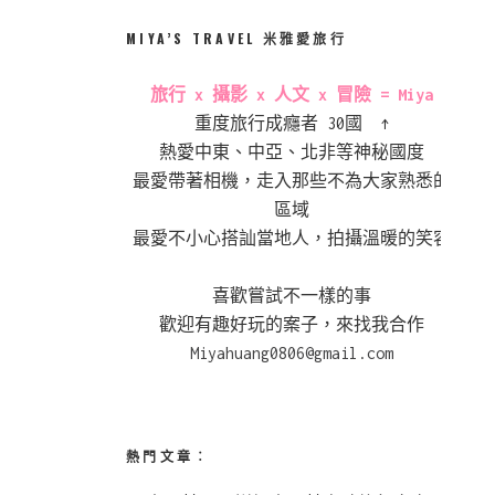
MIYA’S TRAVEL 米雅愛旅行
旅行 x 攝影 x 人文 x 冒險 = Miya
重度旅行成癮者 30國 ↑
熱愛中東、中亞、北非等神秘國度
最愛帶著相機，走入那些不為大家熟悉的
區域
最愛不小心搭訕當地人，拍攝溫暖的笑容
喜歡嘗試不一樣的事
歡迎有趣好玩的案子，來找我合作
Miyahuang0806@gmail.com
熱門文章︰