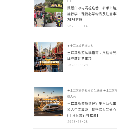
LIFE
跟著白沙屯媽祖進香－新手上路建
議行李、鞋襪必帶物品及注意事項
2026更新
2026-03-14
★土耳其攻略懶人包
土耳其旅遊防騙指南：八點常見詐
騙與應注意事項
2025-08-28
★土耳其各景點介紹全紀錄
★土耳其攻略
懶人包
土耳其旅遊新選擇》半自助包車 +
私人中文導遊，玩得深入又省心
(土耳其旅行社推薦)
2025-08-28