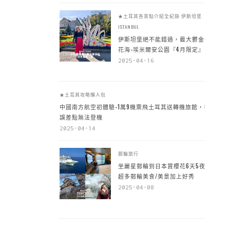
★土耳其各景點介紹全紀錄
伊斯坦堡
ISTANBUL
伊斯坦堡絕不能錯過，最大鬱金香
花海-埃米爾安公園『4月限定』
2025-04-16
★土耳其攻略懶人包
中國南方航空初體驗-1萬9機票飛土耳其送轉機旅館，手
誤差點無法登機
2025-04-14
郵輪旅行
坐麗星郵輪到日本賞櫻花6天5夜，
超多郵輪美食/美景加上好秀
2025-04-08