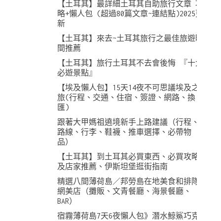
【土耳其】最詳細土耳其自助旅行文章 攻
略+懶人包 (超過80篇文章~連結點)2025更
新
【土耳其】來去~土耳其旅行之最佳旅遊時
間推薦
【土耳其】旅行土耳其不去會後悔 『十大
必遊景點』
【埃及懶人包】15天14夜不可思議埃及之
旅(行程、交通、住宿、簽證、網路、換
匯)
跟著大甲媽祖遶境新手上路建議（行程、
路線、行李、鞋襪、推車選擇、必帶物
品）
【土耳其】到土耳其必買東西、必買攻略
及店家推薦、伊斯坦堡逛街指南
精選八間薄荷島／邦勞島在地美食和排隊
網美店（攤販、文青餐廳、海景餐廳、
BAR）
宿霧薄荷島7天6夜懶人包》潛水鯨鯊巧克