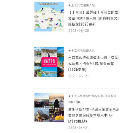
★土耳其攻略懶人包
【土耳其】最詳細土耳其自助旅行
文章 攻略+懶人包 (超過80篇文章~
連結點)2025更新
2025-08-28
★土耳其攻略懶人包
土耳其旅行要準備多少錢，帶美金
或歐元，門票/住宿/餐費預算
(2025更新)
2025-05-21
★土耳其各景點介紹全紀錄
伊斯坦堡
ISTANBUL
散步伊斯坦堡-坐纜車俯瞰金角灣
美麗夕陽與感受當地人生活-
EYÜPSULTAN
2025-04-21