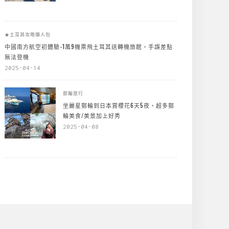
★土耳其攻略懶人包
中國南方航空初體驗-1萬9機票飛土耳其送轉機旅館，手誤差點
無法登機
2025-04-14
郵輪旅行
坐麗星郵輪到日本賞櫻花6天5夜，超多郵
輪美食/美景加上好秀
2025-04-08