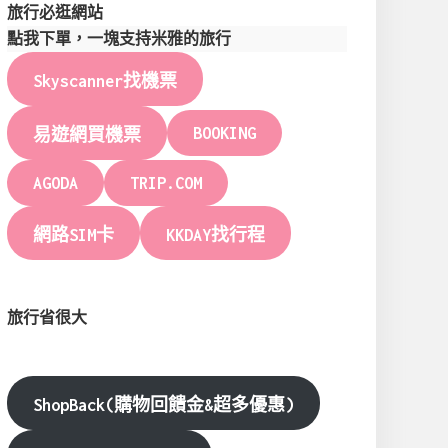
旅行必逛網站
點我下單，一塊支持米雅的旅行
Skyscanner找機票
BOOKING
易遊網買機票
AGODA
TRIP.COM
網路SIM卡
KKDAY找行程
旅行省很大
ShopBack(購物回饋金&超多優惠)