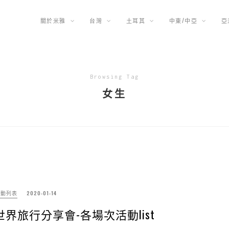
關於米雅
台灣
土耳其
中東/中亞
亞
Browsing Tag
女生
活動列表
2020-01-14
遊世界旅行分享會-各場次活動list