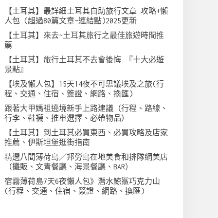
【土耳其】最詳細土耳其自助旅行文章 攻略+懶
人包 (超過80篇文章~連結點)2025更新
【土耳其】來去~土耳其旅行之最佳旅遊時間推
薦
【土耳其】旅行土耳其不去會後悔 『十大必遊
景點』
【埃及懶人包】15天14夜不可思議埃及之旅(行
程、交通、住宿、簽證、網路、換匯)
跟著大甲媽祖遶境新手上路建議（行程、路線、
行李、鞋襪、推車選擇、必帶物品）
【土耳其】到土耳其必買東西、必買攻略及店家
推薦、伊斯坦堡逛街指南
精選八間薄荷島／邦勞島在地美食和排隊網美店
（攤販、文青餐廳、海景餐廳、BAR）
宿霧薄荷島7天6夜懶人包》潛水鯨鯊巧克力山
(行程、交通、住宿、簽證、網路、換匯)