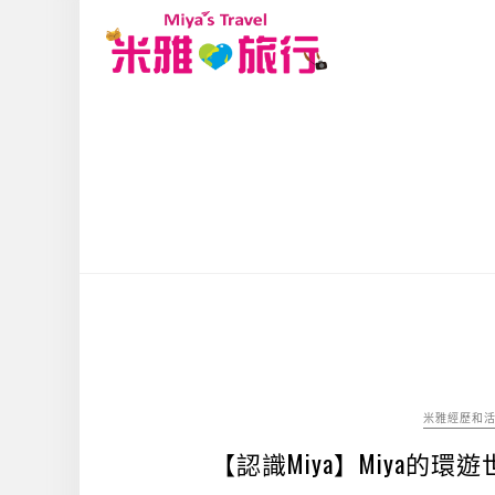
米雅經歷和
【認識Miya】Miya的環