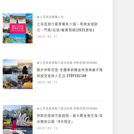
★土耳其攻略懶人包
土耳其旅行要準備多少錢，帶美金或歐
元，門票/住宿/餐費預算(2025更新)
2025-05-21
★土耳其各景點介紹全紀錄
伊斯坦堡ISTANBUL
散步伊斯坦堡-坐纜車俯瞰金角灣美麗夕陽
與感受當地人生活-EYÜPSULTAN
2025-04-21
★土耳其各景點介紹全紀錄
伊斯坦堡ISTANBUL
伊斯坦堡絕不能錯過，最大鬱金香花海-埃
米爾安公園『4月限定』
2025-04-16