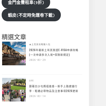
金門金豐租車(9折)
蝦皮(不定時免運卷下載)
精選文章
★土耳其攻略懶人包
2026年最新土耳其簽證E-VISA申請攻略
(一次申請多次入境+保險新規定)
2026-03-29
LIFE
跟著白沙屯媽祖進香－新手上路建議行
李、鞋襪必帶物品及注意事項2026更新
2026-03-14