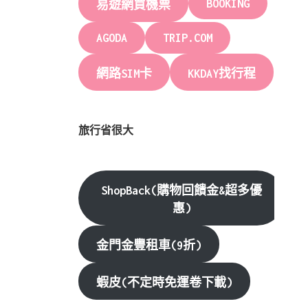
BOOKING
易遊網買機票
AGODA
TRIP.COM
網路SIM卡
KKDAY找行程
旅行省很大
ShopBack(購物回饋金&超多優
惠)
金門金豐租車(9折)
蝦皮(不定時免運卷下載)