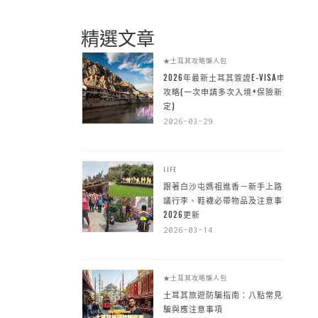
精選文章
★土耳其攻略懶人包
2026年最新土耳其簽證E-VISA申請
攻略(一次申請多次入境+保險新規
定)
2026-03-29
LIFE
跟著白沙屯媽祖進香－新手上路建
議行李、鞋襪必帶物品及注意事項
2026更新
2026-03-14
★土耳其攻略懶人包
土耳其旅遊防騙指南：八點常見詐
騙與應注意事項