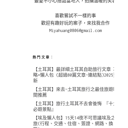
最愛不小心搭訕當地人，拍攝溫暖的笑容
喜歡嘗試不一樣的事
歡迎有趣好玩的案子，來找我合作
Miyahuang0806@gmail.com
熱門文章︰
【土耳其】最詳細土耳其自助旅行文章 攻
略+懶人包 (超過80篇文章~連結點)2025更
新
【土耳其】來去~土耳其旅行之最佳旅遊時
間推薦
【土耳其】旅行土耳其不去會後悔 『十大
必遊景點』
【埃及懶人包】15天14夜不可思議埃及之
旅(行程、交通、住宿、簽證、網路、換