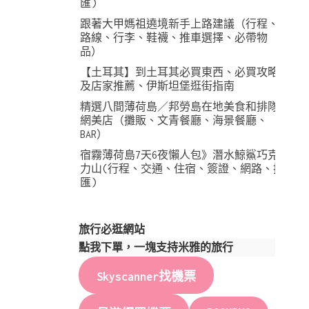
匯)
跟著大甲媽祖遶境新手上路建議（行程、
路線、行李、鞋襪、推車選擇、必帶物
品）
【土耳其】到土耳其必買東西、必買攻略
及店家推薦、伊斯坦堡逛街指南
精選八間薄荷島／邦勞島在地美食和排隊
網美店（攤販、文青餐廳、海景餐廳、
BAR）
宿霧薄荷島7天6夜懶人包》潛水鯨鯊巧克
力山(行程、交通、住宿、簽證、網路、換
匯)
旅行必逛網站
點我下單，一塊支持米雅的旅行
Skyscanner找機票