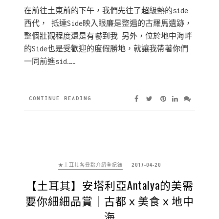
在前往土東前的下午，我們先往了超級熱的side
西代， 抵達Side映入眼廉是整遍的古羅馬遺跡，
整個壯觀程度還是有嚇到我 另外，位於地中海畔
的Side也是受歡迎的度假勝地，就讓我帶著你們
一同前進sid……
CONTINUE READING
★土耳其各景點介紹全紀錄
2017-04-20
【土耳其】安塔利亞Antalya的美需
要你細細品賞｜古都ｘ美食ｘ地中
海