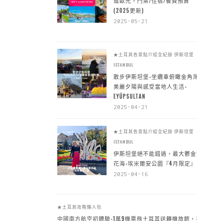
或歐元，門票/住宿/餐費預算
(2025更新)
2025-05-21
★土耳其各景點介紹全紀錄
伊斯坦堡
ISTANBUL
散步伊斯坦堡-坐纜車俯瞰金角灣
美麗夕陽與感受當地人生活-
EYÜPSULTAN
2025-04-21
★土耳其各景點介紹全紀錄
伊斯坦堡
ISTANBUL
伊斯坦堡絕不能錯過，最大鬱金香
花海-埃米爾安公園『4月限定』
2025-04-16
★土耳其攻略懶人包
中國南方航空初體驗-1萬9機票飛土耳其送轉機旅館，手