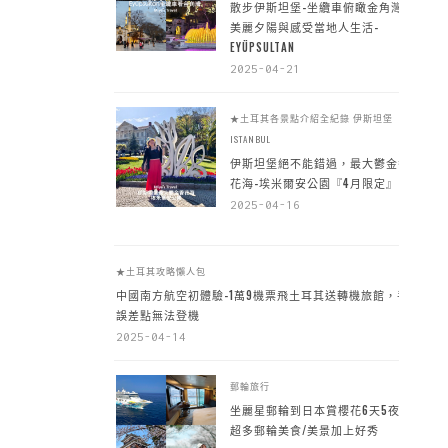
散步伊斯坦堡-坐纜車俯瞰金角灣
美麗夕陽與感受當地人生活-
EYÜPSULTAN
2025-04-21
★土耳其各景點介紹全紀錄
伊斯坦堡
ISTANBUL
伊斯坦堡絕不能錯過，最大鬱金香
花海-埃米爾安公園『4月限定』
2025-04-16
★土耳其攻略懶人包
中國南方航空初體驗-1萬9機票飛土耳其送轉機旅館，手
誤差點無法登機
2025-04-14
郵輪旅行
坐麗星郵輪到日本賞櫻花6天5夜，
超多郵輪美食/美景加上好秀