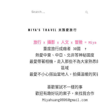
MIYA’S TRAVEL 米雅愛旅行
旅行 x 攝影 x 人文 x 冒險 = Miya
重度旅行成癮者 30國 ↑
熱愛中東、中亞、北非等神秘國度
最愛帶著相機，走入那些不為大家熟悉的
區域
最愛不小心搭訕當地人，拍攝溫暖的笑容
喜歡嘗試不一樣的事
歡迎有趣好玩的案子，來找我合作
Miyahuang0806@gmail.com