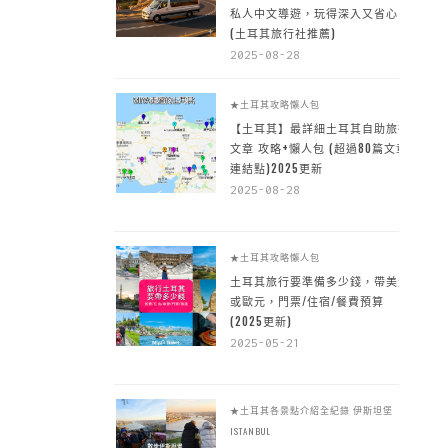
私人中文導遊，玩得深入又省心
(土耳其旅行社推薦)
2025-08-28
★土耳其攻略懶人包
【土耳其】最詳細土耳其自助旅行
文章 攻略+懶人包 (超過80篇文章~
連結點)2025更新
2025-08-28
★土耳其攻略懶人包
土耳其旅行要準備多少錢，帶美金
或歐元，門票/住宿/餐費預算
(2025更新)
2025-05-21
★土耳其各景點介紹全紀錄
伊斯坦堡
ISTANBUL