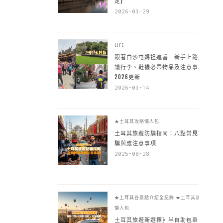
定)
2026-03-29
LIFE
跟著白沙屯媽祖進香－新手上路建
議行李、鞋襪必帶物品及注意事項
2026更新
2026-03-14
★土耳其攻略懶人包
土耳其旅遊防騙指南：八點常見詐
騙與應注意事項
2025-08-28
★土耳其各景點介紹全紀錄
★土耳其攻略
懶人包
土耳其旅遊新選擇》半自助包車 +