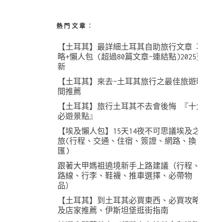
熱門文章︰
【土耳其】最詳細土耳其自助旅行文章 攻
略+懶人包 (超過80篇文章~連結點)2025更
新
【土耳其】來去~土耳其旅行之最佳旅遊時
間推薦
【土耳其】旅行土耳其不去會後悔 『十大
必遊景點』
【埃及懶人包】15天14夜不可思議埃及之
旅(行程、交通、住宿、簽證、網路、換
匯)
跟著大甲媽祖遶境新手上路建議（行程、
路線、行李、鞋襪、推車選擇、必帶物
品）
【土耳其】到土耳其必買東西、必買攻略
及店家推薦、伊斯坦堡逛街指南