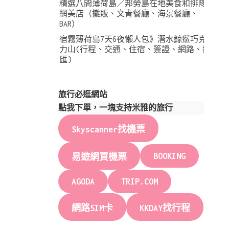
精選八間薄荷島／邦勞島在地美食和排隊
網美店（攤販、文青餐廳、海景餐廳、
BAR）
宿霧薄荷島7天6夜懶人包》潛水鯨鯊巧克
力山(行程、交通、住宿、簽證、網路、換
匯)
旅行必逛網站
點我下單，一塊支持米雅的旅行
Skyscanner找機票
BOOKING
易遊網買機票
AGODA
TRIP.COM
網路SIM卡
KKDAY找行程