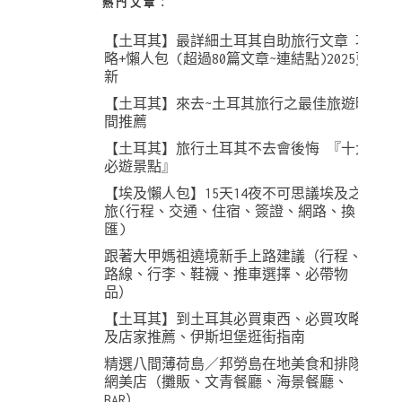
熱門文章︰
【土耳其】最詳細土耳其自助旅行文章 攻
略+懶人包 (超過80篇文章~連結點)2025更
新
【土耳其】來去~土耳其旅行之最佳旅遊時
間推薦
【土耳其】旅行土耳其不去會後悔 『十大
必遊景點』
【埃及懶人包】15天14夜不可思議埃及之
旅(行程、交通、住宿、簽證、網路、換
匯)
跟著大甲媽祖遶境新手上路建議（行程、
路線、行李、鞋襪、推車選擇、必帶物
品）
【土耳其】到土耳其必買東西、必買攻略
及店家推薦、伊斯坦堡逛街指南
精選八間薄荷島／邦勞島在地美食和排隊
網美店（攤販、文青餐廳、海景餐廳、
BAR）