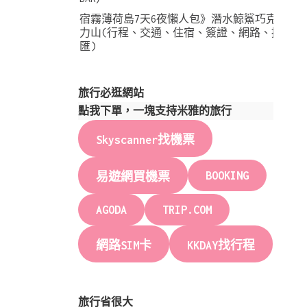
宿霧薄荷島7天6夜懶人包》潛水鯨鯊巧克
力山(行程、交通、住宿、簽證、網路、換
匯)
旅行必逛網站
點我下單，一塊支持米雅的旅行
Skyscanner找機票
BOOKING
易遊網買機票
AGODA
TRIP.COM
網路SIM卡
KKDAY找行程
旅行省很大