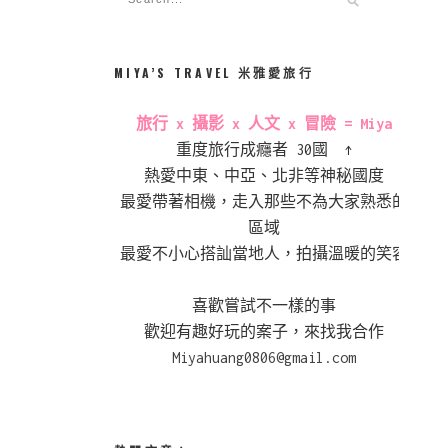
MIYA’S TRAVEL 米雅愛旅行
旅行 x 攝影 x 人文 x 冒險 = Miya
重度旅行成癮者 30國 ↑
熱愛中東、中亞、北非等神秘國度
最愛帶著相機，走入那些不為大家熟悉的
區域
最愛不小心搭訕當地人，拍攝溫暖的笑容
喜歡嘗試不一樣的事
歡迎有趣好玩的案子，來找我合作
Miyahuang0806@gmail.com