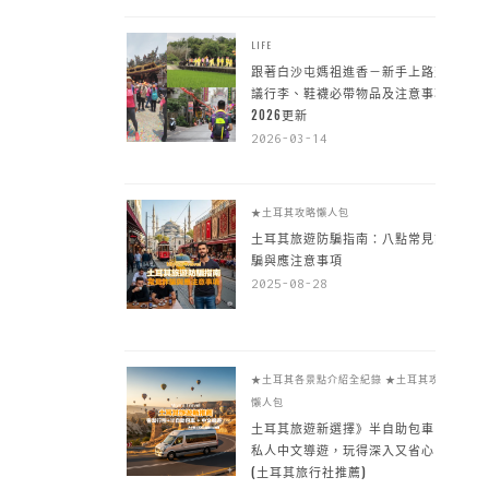
LIFE
跟著白沙屯媽祖進香－新手上路建
議行李、鞋襪必帶物品及注意事項
2026更新
2026-03-14
★土耳其攻略懶人包
土耳其旅遊防騙指南：八點常見詐
騙與應注意事項
2025-08-28
★土耳其各景點介紹全紀錄
★土耳其攻略
懶人包
土耳其旅遊新選擇》半自助包車 +
私人中文導遊，玩得深入又省心
(土耳其旅行社推薦)