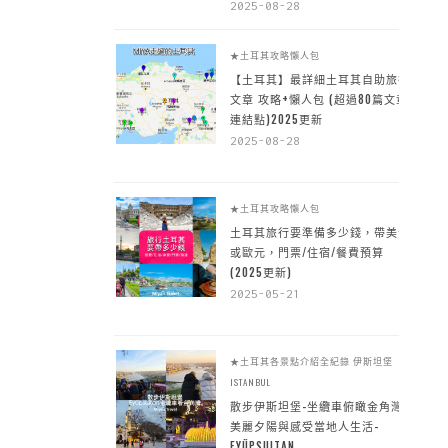
2025-08-28
★土耳其攻略懶人包
【土耳其】最詳細土耳其自助旅行
文章 攻略+懶人包 (超過80篇文章~
連結點)2025更新
2025-08-28
★土耳其攻略懶人包
土耳其旅行要準備多少錢，帶美金
或歐元，門票/住宿/餐費預算
(2025更新)
2025-05-21
★土耳其各景點介紹全紀錄
伊斯坦堡
ISTANBUL
散步伊斯坦堡-坐纜車俯瞰金角灣
美麗夕陽與感受當地人生活-
EYÜPSULTAN