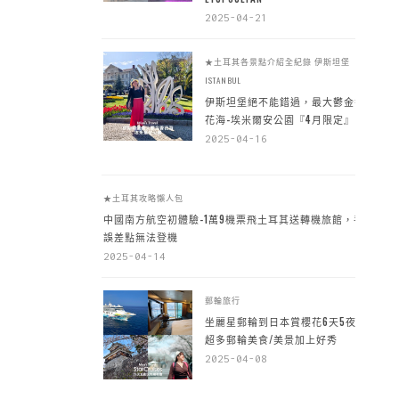
2025-04-21
★土耳其各景點介紹全紀錄
伊斯坦堡
ISTANBUL
伊斯坦堡絕不能錯過，最大鬱金香
花海-埃米爾安公園『4月限定』
2025-04-16
★土耳其攻略懶人包
中國南方航空初體驗-1萬9機票飛土耳其送轉機旅館，手
誤差點無法登機
2025-04-14
郵輪旅行
坐麗星郵輪到日本賞櫻花6天5夜，
超多郵輪美食/美景加上好秀
2025-04-08