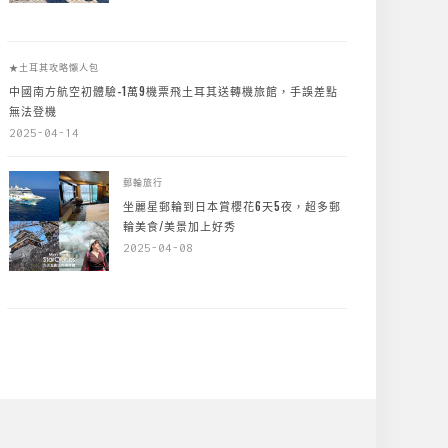
★土耳其攻略懶人包
中國南方航空初體驗-1萬9機票飛土耳其送轉機旅館，手誤差點
無法登機
2025-04-14
郵輪旅行
坐麗星郵輪到日本賞櫻花6天5夜，超多郵
輪美食/美景加上好秀
2025-04-08