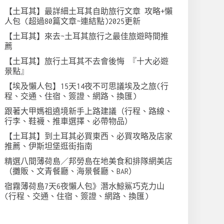
【土耳其】最詳細土耳其自助旅行文章 攻略+懶
人包 (超過80篇文章~連結點)2025更新
【土耳其】來去~土耳其旅行之最佳旅遊時間推
薦
【土耳其】旅行土耳其不去會後悔 『十大必遊
景點』
【埃及懶人包】15天14夜不可思議埃及之旅(行
程、交通、住宿、簽證、網路、換匯)
跟著大甲媽祖遶境新手上路建議（行程、路線、
行李、鞋襪、推車選擇、必帶物品）
【土耳其】到土耳其必買東西、必買攻略及店家
推薦、伊斯坦堡逛街指南
精選八間薄荷島／邦勞島在地美食和排隊網美店
（攤販、文青餐廳、海景餐廳、BAR）
宿霧薄荷島7天6夜懶人包》潛水鯨鯊巧克力山
(行程、交通、住宿、簽證、網路、換匯)