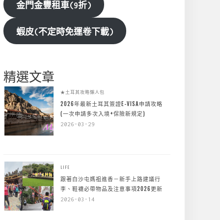
金門金豐租車(9折)
蝦皮(不定時免運卷下載)
精選文章
★土耳其攻略懶人包
2026年最新土耳其簽證E-VISA申請攻略
(一次申請多次入境+保險新規定)
2026-03-29
LIFE
跟著白沙屯媽祖進香－新手上路建議行
李、鞋襪必帶物品及注意事項2026更新
2026-03-14