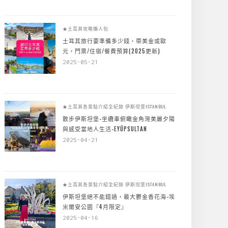
★土耳其攻略懶人包
土耳其旅行要準備多少錢，帶美金或歐
元，門票/住宿/餐費預算(2025更新)
2025-05-21
★土耳其各景點介紹全紀錄
伊斯坦堡ISTANBUL
散步伊斯坦堡-坐纜車俯瞰金角灣美麗夕陽
與感受當地人生活-EYÜPSULTAN
2025-04-21
★土耳其各景點介紹全紀錄
伊斯坦堡ISTANBUL
伊斯坦堡絕不能錯過，最大鬱金香花海-埃
米爾安公園『4月限定』
2025-04-16