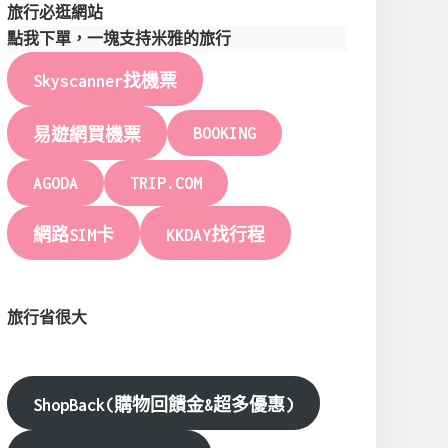
旅行必逛網站
點我下單，一塊支持米雅的旅行
Skyscanner找機票
BOOKING
易遊網買機票
AGODA
TRIP.COM
網路SIM卡
KKDAY找行程
旅行省很大
ShopBack(購物回饋金&超多優惠)