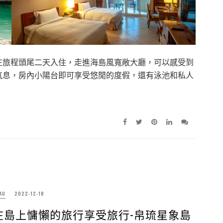
在旅程頭尾二天入住，走進海島風寬敞大廳，可以感受到
氣息，房內小陽台即可享受悠閒的度假，還有泳池和私人
AU
2022-12-18
在島上慵懶的旅行享受旅行-帛琉星象島