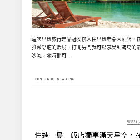
這次帛琉旅行是品冠安排入住帛琉老爺大酒店，
雅緻舒適的環境，打開房門就可以感受到海島的
沙灘，隨時都可……
CONTINUE READING
帛琉PAL
住進一島一飯店獨享滿天星空，