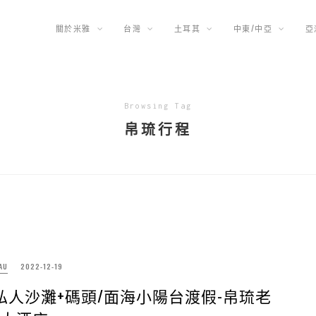
關於米雅
台灣
土耳其
中東/中亞
亞
Browsing Tag
帛琉行程
AU
2022-12-19
私人沙灘+碼頭/面海小陽台渡假-帛琉老