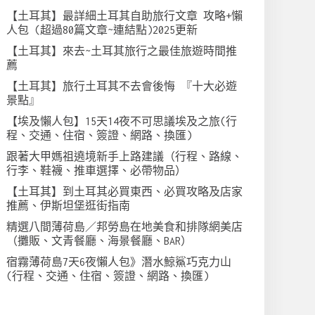
【土耳其】最詳細土耳其自助旅行文章 攻略+懶
人包 (超過80篇文章~連結點)2025更新
【土耳其】來去~土耳其旅行之最佳旅遊時間推
薦
【土耳其】旅行土耳其不去會後悔 『十大必遊
景點』
【埃及懶人包】15天14夜不可思議埃及之旅(行
程、交通、住宿、簽證、網路、換匯)
跟著大甲媽祖遶境新手上路建議（行程、路線、
行李、鞋襪、推車選擇、必帶物品）
【土耳其】到土耳其必買東西、必買攻略及店家
推薦、伊斯坦堡逛街指南
精選八間薄荷島／邦勞島在地美食和排隊網美店
（攤販、文青餐廳、海景餐廳、BAR）
宿霧薄荷島7天6夜懶人包》潛水鯨鯊巧克力山
(行程、交通、住宿、簽證、網路、換匯)