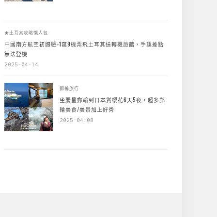
★土耳其攻略懶人包
中國南方航空初體驗-1萬9機票飛土耳其送轉機旅館，手誤差點
無法登機
2025-04-14
郵輪旅行
坐麗星郵輪到日本賞櫻花6天5夜，超多郵
輪美食/美景加上好秀
2025-04-08