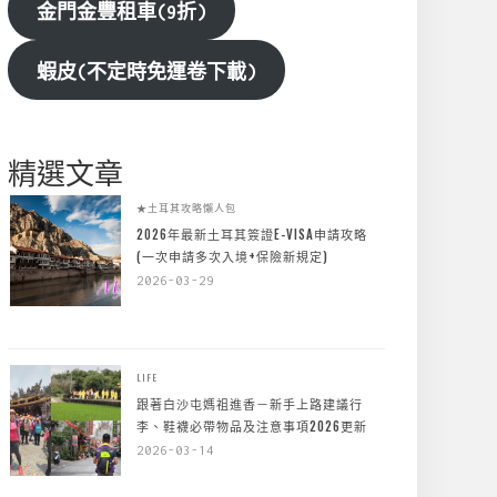
金門金豐租車(9折)
蝦皮(不定時免運卷下載)
精選文章
★土耳其攻略懶人包
2026年最新土耳其簽證E-VISA申請攻略
(一次申請多次入境+保險新規定)
2026-03-29
LIFE
跟著白沙屯媽祖進香－新手上路建議行
李、鞋襪必帶物品及注意事項2026更新
2026-03-14