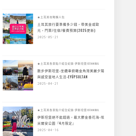
★土耳其攻略懶人包
土耳其旅行要準備多少錢，帶美金或歐
元，門票/住宿/餐費預算(2025更新)
2025-05-21
★土耳其各景點介紹全紀錄
伊斯坦堡ISTANBUL
散步伊斯坦堡-坐纜車俯瞰金角灣美麗夕陽
與感受當地人生活-EYÜPSULTAN
2025-04-21
★土耳其各景點介紹全紀錄
伊斯坦堡ISTANBUL
伊斯坦堡絕不能錯過，最大鬱金香花海-埃
米爾安公園『4月限定』
2025-04-16