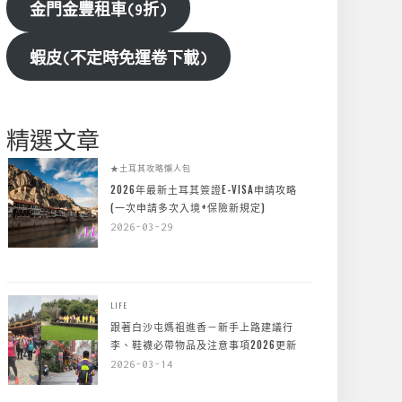
金門金豐租車(9折)
蝦皮(不定時免運卷下載)
精選文章
★土耳其攻略懶人包
2026年最新土耳其簽證E-VISA申請攻略
(一次申請多次入境+保險新規定)
2026-03-29
LIFE
跟著白沙屯媽祖進香－新手上路建議行
李、鞋襪必帶物品及注意事項2026更新
2026-03-14