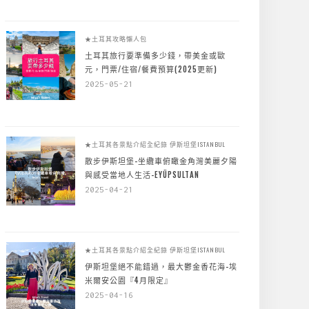
★土耳其攻略懶人包
土耳其旅行要準備多少錢，帶美金或歐
元，門票/住宿/餐費預算(2025更新)
2025-05-21
★土耳其各景點介紹全紀錄
伊斯坦堡ISTANBUL
散步伊斯坦堡-坐纜車俯瞰金角灣美麗夕陽
與感受當地人生活-EYÜPSULTAN
2025-04-21
★土耳其各景點介紹全紀錄
伊斯坦堡ISTANBUL
伊斯坦堡絕不能錯過，最大鬱金香花海-埃
米爾安公園『4月限定』
2025-04-16