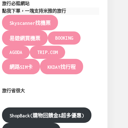
旅行必逛網站
點我下單，一塊支持米雅的旅行
Skyscanner找機票
BOOKING
易遊網買機票
AGODA
TRIP.COM
網路SIM卡
KKDAY找行程
旅行省很大
ShopBack(購物回饋金&超多優惠)