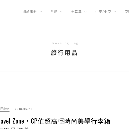
關於米雅
台灣
土耳其
中東/中亞
亞
Browsing Tag
旅行用品
行小物
2018-06-21
el Zone，CP值超高輕時尚美學行李箱