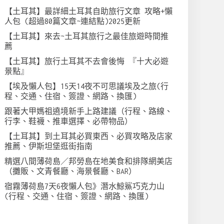
【土耳其】最詳細土耳其自助旅行文章 攻略+懶
人包 (超過80篇文章~連結點)2025更新
【土耳其】來去~土耳其旅行之最佳旅遊時間推
薦
【土耳其】旅行土耳其不去會後悔 『十大必遊
景點』
【埃及懶人包】15天14夜不可思議埃及之旅(行
程、交通、住宿、簽證、網路、換匯)
跟著大甲媽祖遶境新手上路建議（行程、路線、
行李、鞋襪、推車選擇、必帶物品）
【土耳其】到土耳其必買東西、必買攻略及店家
推薦、伊斯坦堡逛街指南
精選八間薄荷島／邦勞島在地美食和排隊網美店
（攤販、文青餐廳、海景餐廳、BAR）
宿霧薄荷島7天6夜懶人包》潛水鯨鯊巧克力山
(行程、交通、住宿、簽證、網路、換匯)