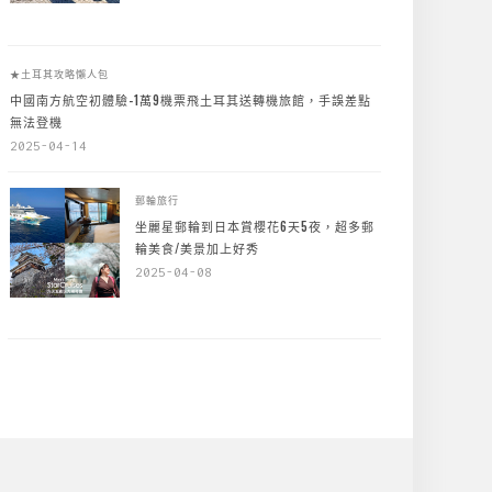
★土耳其攻略懶人包
中國南方航空初體驗-1萬9機票飛土耳其送轉機旅館，手誤差點
無法登機
2025-04-14
郵輪旅行
坐麗星郵輪到日本賞櫻花6天5夜，超多郵
輪美食/美景加上好秀
2025-04-08