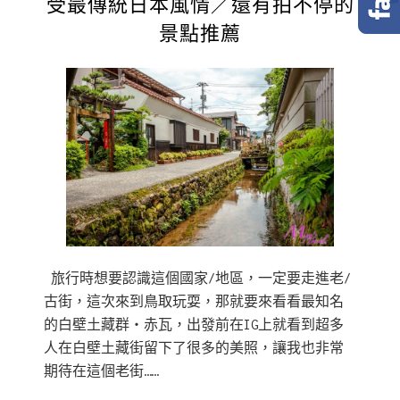
受最傳統日本風情／還有拍不停的
景點推薦
旅行時想要認識這個國家/地區，一定要走進老/
古街，這次來到鳥取玩耍，那就要來看看最知名
的白壁土藏群・赤瓦，出發前在IG上就看到超多
人在白壁土藏街留下了很多的美照，讓我也非常
期待在這個老街……