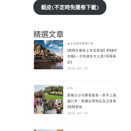
蝦皮(不定時免運卷下載)
精選文章
★土耳其攻略懶人包
2026年最新土耳其簽證E-VISA申請
攻略(一次申請多次入境+保險新規
定)
2026-03-29
LIFE
跟著白沙屯媽祖進香－新手上路建
議行李、鞋襪必帶物品及注意事項
2026更新
2026-03-14