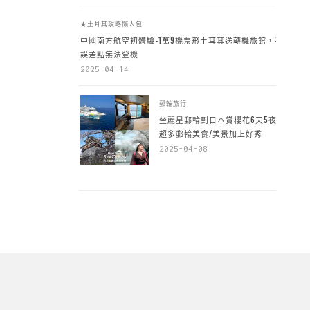
★土耳其攻略懶人包
中國南方航空初體驗-1萬9機票飛土耳其送轉機旅館，手
誤差點無法登機
2025-04-14
郵輪旅行
坐麗星郵輪到日本賞櫻花6天5夜，
超多郵輪美食/美景加上好秀
2025-04-08