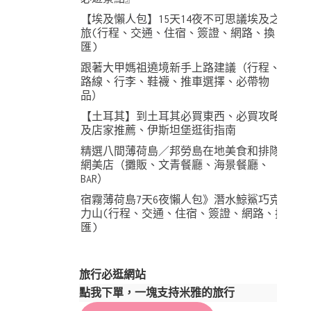
【埃及懶人包】15天14夜不可思議埃及之
旅(行程、交通、住宿、簽證、網路、換
匯)
跟著大甲媽祖遶境新手上路建議（行程、
路線、行李、鞋襪、推車選擇、必帶物
品）
【土耳其】到土耳其必買東西、必買攻略
及店家推薦、伊斯坦堡逛街指南
精選八間薄荷島／邦勞島在地美食和排隊
網美店（攤販、文青餐廳、海景餐廳、
BAR）
宿霧薄荷島7天6夜懶人包》潛水鯨鯊巧克
力山(行程、交通、住宿、簽證、網路、換
匯)
旅行必逛網站
點我下單，一塊支持米雅的旅行