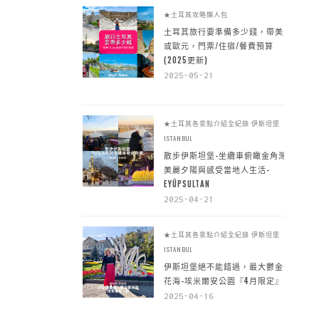
★土耳其攻略懶人包
土耳其旅行要準備多少錢，帶美金
或歐元，門票/住宿/餐費預算
(2025更新)
2025-05-21
★土耳其各景點介紹全紀錄
伊斯坦堡
ISTANBUL
散步伊斯坦堡-坐纜車俯瞰金角灣
美麗夕陽與感受當地人生活-
EYÜPSULTAN
2025-04-21
★土耳其各景點介紹全紀錄
伊斯坦堡
ISTANBUL
伊斯坦堡絕不能錯過，最大鬱金香
花海-埃米爾安公園『4月限定』
2025-04-16