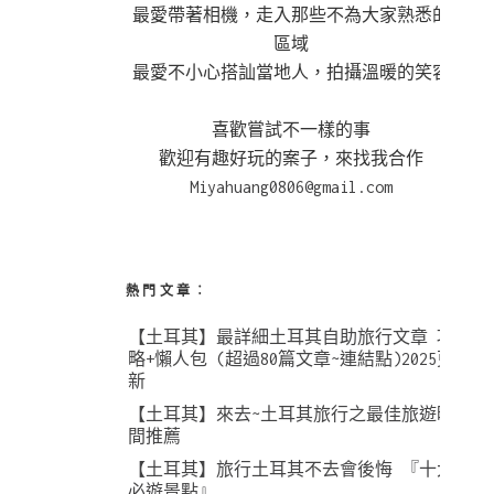
最愛帶著相機，走入那些不為大家熟悉的
區域
最愛不小心搭訕當地人，拍攝溫暖的笑容
喜歡嘗試不一樣的事
歡迎有趣好玩的案子，來找我合作
Miyahuang0806@gmail.com
熱門文章︰
【土耳其】最詳細土耳其自助旅行文章 攻
略+懶人包 (超過80篇文章~連結點)2025更
新
【土耳其】來去~土耳其旅行之最佳旅遊時
間推薦
【土耳其】旅行土耳其不去會後悔 『十大
必遊景點』