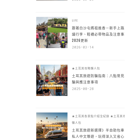
LIFE
跟著白沙屯媽祖進香－新手上路建
議行李、鞋襪必帶物品及注意事項
2026更新
2026-03-14
★土耳其攻略懶人包
土耳其旅遊防騙指南：八點常見詐
騙與應注意事項
2025-08-28
★土耳其各景點介紹全紀錄
★土耳其攻略
懶人包
土耳其旅遊新選擇》半自助包車 +
私人中文導遊，玩得深入又省心