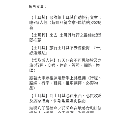
熱門文章︰
【土耳其】最詳細土耳其自助旅行文章 攻
略+懶人包 (超過80篇文章~連結點)2025更
新
【土耳其】來去~土耳其旅行之最佳旅遊時
間推薦
【土耳其】旅行土耳其不去會後悔 『十大
必遊景點』
【埃及懶人包】15天14夜不可思議埃及之
旅(行程、交通、住宿、簽證、網路、換
匯)
跟著大甲媽祖遶境新手上路建議（行程、
路線、行李、鞋襪、推車選擇、必帶物
品）
【土耳其】到土耳其必買東西、必買攻略
及店家推薦、伊斯坦堡逛街指南
精選八間薄荷島／邦勞島在地美食和排隊