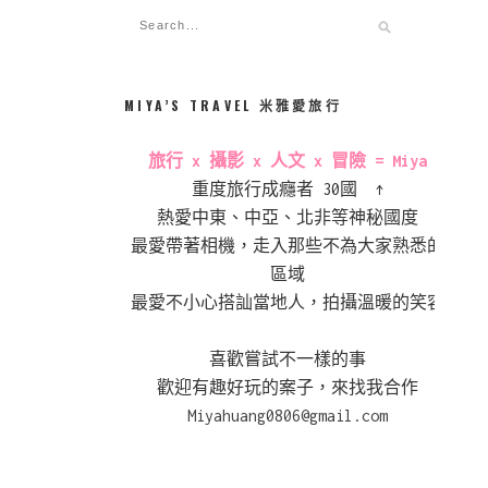
MIYA’S TRAVEL 米雅愛旅行
旅行 x 攝影 x 人文 x 冒險 = Miya
重度旅行成癮者 30國 ↑
熱愛中東、中亞、北非等神秘國度
最愛帶著相機，走入那些不為大家熟悉的
區域
最愛不小心搭訕當地人，拍攝溫暖的笑容
喜歡嘗試不一樣的事
歡迎有趣好玩的案子，來找我合作
Miyahuang0806@gmail.com