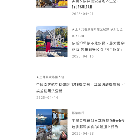
美麗夕陽與感受當地人生活-
EYÜPSULTAN
2025-04-21
★土耳其各景點介紹全紀錄
伊斯坦堡
ISTANBUL
伊斯坦堡絕不能錯過，最大鬱金香
花海-埃米爾安公園『4月限定』
2025-04-16
★土耳其攻略懶人包
中國南方航空初體驗-1萬9機票飛土耳其送轉機旅館，手
誤差點無法登機
2025-04-14
郵輪旅行
坐麗星郵輪到日本賞櫻花6天5夜，
超多郵輪美食/美景加上好秀
2025-04-08