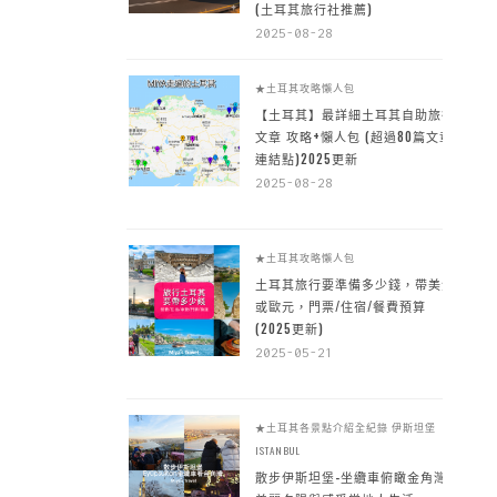
(土耳其旅行社推薦)
2025-08-28
★土耳其攻略懶人包
【土耳其】最詳細土耳其自助旅行
文章 攻略+懶人包 (超過80篇文章~
連結點)2025更新
2025-08-28
★土耳其攻略懶人包
土耳其旅行要準備多少錢，帶美金
或歐元，門票/住宿/餐費預算
(2025更新)
2025-05-21
★土耳其各景點介紹全紀錄
伊斯坦堡
ISTANBUL
散步伊斯坦堡-坐纜車俯瞰金角灣