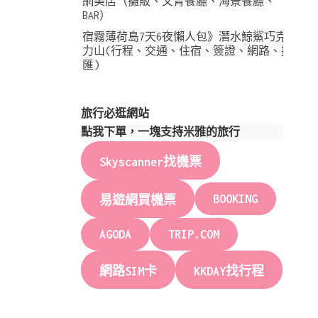
網美店（攤販、文青餐廳、海景餐廳、
BAR）
宿霧薄荷島7天6夜懶人包》潛水鯨鯊巧克
力山(行程、交通、住宿、簽證、網路、換
匯)
旅行必逛網站
點我下單，一塊支持米雅的旅行
Skyscanner找機票
BOOKING
易遊網買機票
AGODA
TRIP.COM
網路SIM卡
KKDAY找行程