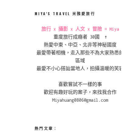
MIYA’S TRAVEL 米雅愛旅行
旅行 x 攝影 x 人文 x 冒險 = Miya
重度旅行成癮者 30國 ↑
熱愛中東、中亞、北非等神秘國度
最愛帶著相機，走入那些不為大家熟悉的
區域
最愛不小心搭訕當地人，拍攝溫暖的笑容
喜歡嘗試不一樣的事
歡迎有趣好玩的案子，來找我合作
Miyahuang0806@gmail.com
熱門文章︰