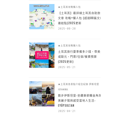
★土耳其攻略懶人包
【土耳其】最詳細土耳其自助旅行
文章 攻略+懶人包 (超過80篇文章~
連結點)2025更新
2025-08-28
★土耳其攻略懶人包
土耳其旅行要準備多少錢，帶美金
或歐元，門票/住宿/餐費預算
(2025更新)
2025-05-21
★土耳其各景點介紹全紀錄
伊斯坦堡
ISTANBUL
散步伊斯坦堡-坐纜車俯瞰金角灣
美麗夕陽與感受當地人生活-
EYÜPSULTAN
2025-04-21