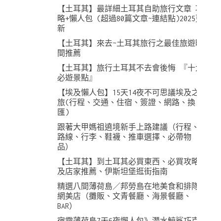
【土耳其】最詳細土耳其自助旅行文章 攻
略+懶人包 (超過80篇文章~連結點)2025更
新
【土耳其】來去~土耳其旅行之最佳旅遊時
間推薦
【土耳其】旅行土耳其不去會後悔 『十大
必遊景點』
【埃及懶人包】15天14夜不可思議埃及之
旅(行程、交通、住宿、簽證、網路、換
匯)
跟著大甲媽祖遶境新手上路建議（行程、
路線、行李、鞋襪、推車選擇、必帶物
品）
【土耳其】到土耳其必買東西、必買攻略
及店家推薦、伊斯坦堡逛街指南
精選八間薄荷島／邦勞島在地美食和排隊
網美店（攤販、文青餐廳、海景餐廳、
BAR）
宿霧薄荷島7天6夜懶人包》潛水鯨鯊巧克