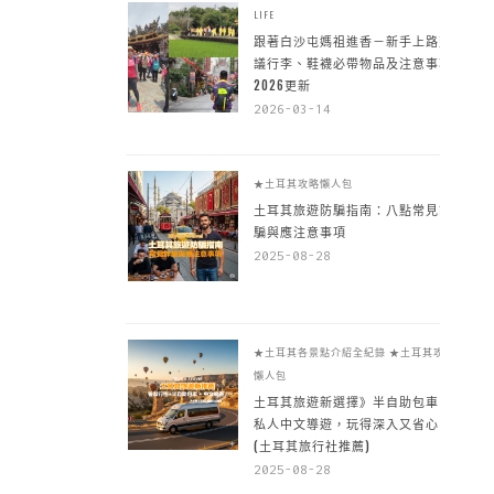
LIFE
跟著白沙屯媽祖進香－新手上路建
議行李、鞋襪必帶物品及注意事項
2026更新
2026-03-14
★土耳其攻略懶人包
土耳其旅遊防騙指南：八點常見詐
騙與應注意事項
2025-08-28
★土耳其各景點介紹全紀錄
★土耳其攻略
懶人包
土耳其旅遊新選擇》半自助包車 +
私人中文導遊，玩得深入又省心
(土耳其旅行社推薦)
2025-08-28