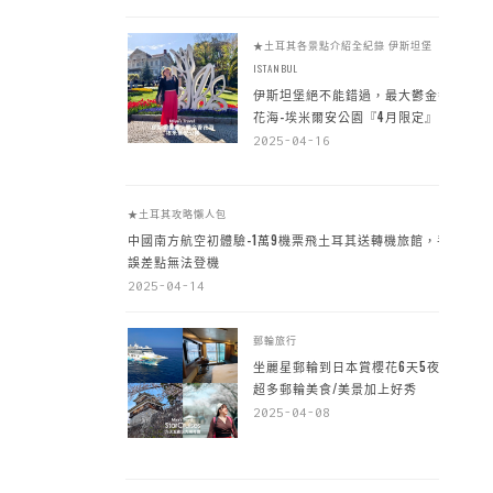
★土耳其各景點介紹全紀錄
伊斯坦堡
ISTANBUL
伊斯坦堡絕不能錯過，最大鬱金香
花海-埃米爾安公園『4月限定』
2025-04-16
★土耳其攻略懶人包
中國南方航空初體驗-1萬9機票飛土耳其送轉機旅館，手
誤差點無法登機
2025-04-14
郵輪旅行
坐麗星郵輪到日本賞櫻花6天5夜，
超多郵輪美食/美景加上好秀
2025-04-08