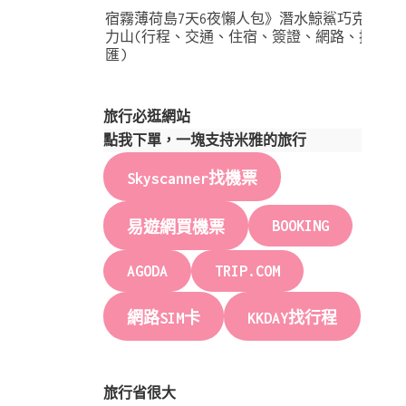
宿霧薄荷島7天6夜懶人包》潛水鯨鯊巧克
力山(行程、交通、住宿、簽證、網路、換
匯)
旅行必逛網站
點我下單，一塊支持米雅的旅行
Skyscanner找機票
BOOKING
易遊網買機票
AGODA
TRIP.COM
網路SIM卡
KKDAY找行程
旅行省很大