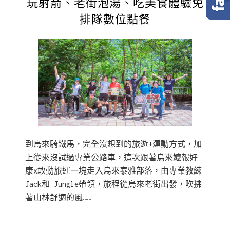
玩射箭、老街泡湯、吃美食體驗免
排隊數位點餐
到烏來騎鐵馬，完全沒想到的旅遊+運動方式，加
上從來沒試過專業公路車，這次跟著烏來嬤報好
康x敢動旅運一塊走入烏來泰雅部落，由專業教練
Jack和 Jungle帶領，旅程從烏來老街出發，吹拂
著山林舒適的風……