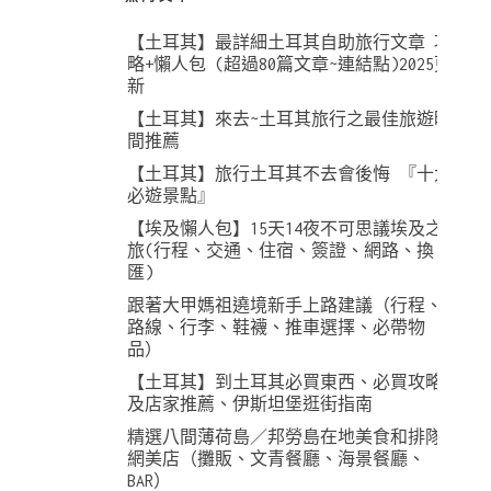
【土耳其】最詳細土耳其自助旅行文章 攻
略+懶人包 (超過80篇文章~連結點)2025更
新
【土耳其】來去~土耳其旅行之最佳旅遊時
間推薦
【土耳其】旅行土耳其不去會後悔 『十大
必遊景點』
【埃及懶人包】15天14夜不可思議埃及之
旅(行程、交通、住宿、簽證、網路、換
匯)
跟著大甲媽祖遶境新手上路建議（行程、
路線、行李、鞋襪、推車選擇、必帶物
品）
【土耳其】到土耳其必買東西、必買攻略
及店家推薦、伊斯坦堡逛街指南
精選八間薄荷島／邦勞島在地美食和排隊
網美店（攤販、文青餐廳、海景餐廳、
BAR）