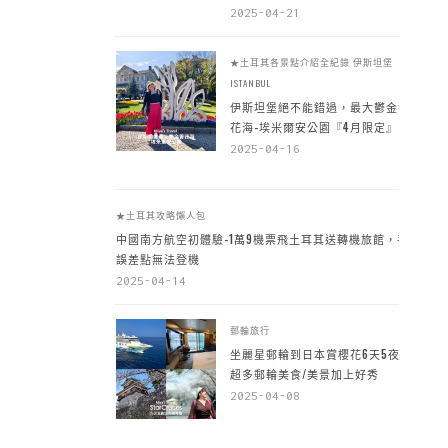
2025-04-21
★土耳其各景點介紹全紀錄
伊斯坦堡
ISTANBUL
伊斯坦堡絕不能錯過，最大鬱金香
花海-埃米爾安公園『4月限定』
2025-04-16
★土耳其攻略懶人包
中國南方航空初體驗-1萬9機票飛土耳其送轉機旅館，手
誤差點無法登機
2025-04-14
郵輪旅行
坐麗星郵輪到日本賞櫻花6天5夜，
超多郵輪美食/美景加上好秀
2025-04-08