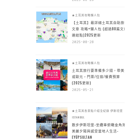
★土耳其攻略懶人包
【土耳其】最詳細土耳其自助旅行
文章 攻略+懶人包 (超過80篇文章~
連結點)2025更新
2025-08-28
★土耳其攻略懶人包
土耳其旅行要準備多少錢，帶美金
或歐元，門票/住宿/餐費預算
(2025更新)
2025-05-21
★土耳其各景點介紹全紀錄
伊斯坦堡
ISTANBUL
散步伊斯坦堡-坐纜車俯瞰金角灣
美麗夕陽與感受當地人生活-
EYÜPSULTAN