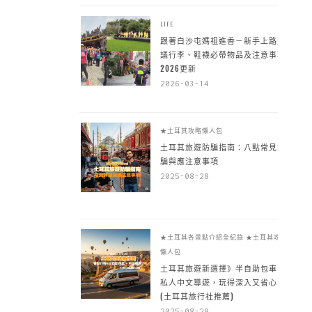
LIFE
跟著白沙屯媽祖進香－新手上路建
議行李、鞋襪必帶物品及注意事項
2026更新
2026-03-14
★土耳其攻略懶人包
土耳其旅遊防騙指南：八點常見詐
騙與應注意事項
2025-08-28
★土耳其各景點介紹全紀錄
★土耳其攻略
懶人包
土耳其旅遊新選擇》半自助包車 +
私人中文導遊，玩得深入又省心
(土耳其旅行社推薦)
2025-08-28