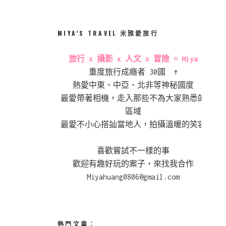
MIYA’S TRAVEL 米雅愛旅行
旅行 x 攝影 x 人文 x 冒險 = Miya
重度旅行成癮者 30國 ↑
熱愛中東、中亞、北非等神秘國度
最愛帶著相機，走入那些不為大家熟悉的
區域
最愛不小心搭訕當地人，拍攝溫暖的笑容
喜歡嘗試不一樣的事
歡迎有趣好玩的案子，來找我合作
Miyahuang0806@gmail.com
熱門文章︰