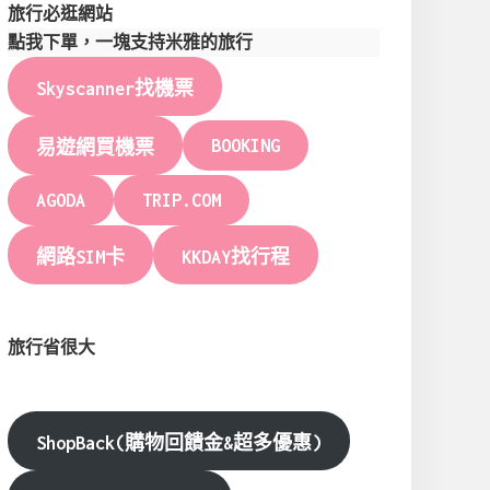
旅行必逛網站
點我下單，一塊支持米雅的旅行
Skyscanner找機票
BOOKING
易遊網買機票
AGODA
TRIP.COM
網路SIM卡
KKDAY找行程
旅行省很大
ShopBack(購物回饋金&超多優惠)