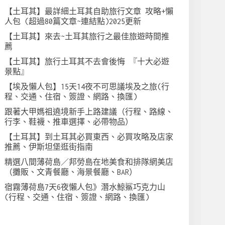
【土耳其】最詳細土耳其自助旅行文章 攻略+懶
人包 (超過80篇文章~連結點)2025更新
【土耳其】來去~土耳其旅行之最佳旅遊時間推
薦
【土耳其】旅行土耳其不去會後悔 『十大必遊
景點』
【埃及懶人包】15天14夜不可思議埃及之旅(行
程、交通、住宿、簽證、網路、換匯)
跟著大甲媽祖遶境新手上路建議（行程、路線、
行李、鞋襪、推車選擇、必帶物品）
【土耳其】到土耳其必買東西、必買攻略及店家
推薦、伊斯坦堡逛街指南
精選八間薄荷島／邦勞島在地美食和排隊網美店
（攤販、文青餐廳、海景餐廳、BAR）
宿霧薄荷島7天6夜懶人包》潛水鯨鯊巧克力山
(行程、交通、住宿、簽證、網路、換匯)