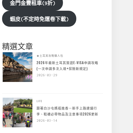
金門金豐租車(9折)
蝦皮(不定時免運卷下載)
精選文章
★土耳其攻略懶人包
2026年最新土耳其簽證E-VISA申請攻略
(一次申請多次入境+保險新規定)
2026-03-29
LIFE
跟著白沙屯媽祖進香－新手上路建議行
李、鞋襪必帶物品及注意事項2026更新
2026-03-14