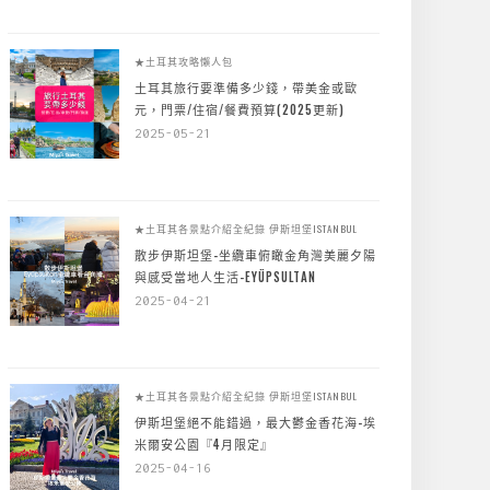
★土耳其攻略懶人包
土耳其旅行要準備多少錢，帶美金或歐
元，門票/住宿/餐費預算(2025更新)
2025-05-21
★土耳其各景點介紹全紀錄
伊斯坦堡ISTANBUL
散步伊斯坦堡-坐纜車俯瞰金角灣美麗夕陽
與感受當地人生活-EYÜPSULTAN
2025-04-21
★土耳其各景點介紹全紀錄
伊斯坦堡ISTANBUL
伊斯坦堡絕不能錯過，最大鬱金香花海-埃
米爾安公園『4月限定』
2025-04-16