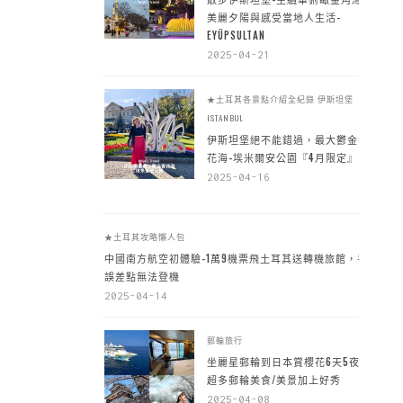
美麗夕陽與感受當地人生活-
EYÜPSULTAN
2025-04-21
★土耳其各景點介紹全紀錄
伊斯坦堡
ISTANBUL
伊斯坦堡絕不能錯過，最大鬱金香
花海-埃米爾安公園『4月限定』
2025-04-16
★土耳其攻略懶人包
中國南方航空初體驗-1萬9機票飛土耳其送轉機旅館，手
誤差點無法登機
2025-04-14
郵輪旅行
坐麗星郵輪到日本賞櫻花6天5夜，
超多郵輪美食/美景加上好秀
2025-04-08