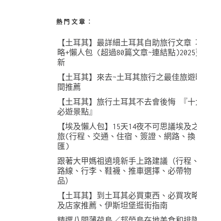
熱門文章︰
【土耳其】最詳細土耳其自助旅行文章 攻
略+懶人包 (超過80篇文章~連結點)2025更
新
【土耳其】來去~土耳其旅行之最佳旅遊時
間推薦
【土耳其】旅行土耳其不去會後悔 『十大
必遊景點』
【埃及懶人包】15天14夜不可思議埃及之
旅(行程、交通、住宿、簽證、網路、換
匯)
跟著大甲媽祖遶境新手上路建議（行程、
路線、行李、鞋襪、推車選擇、必帶物
品）
【土耳其】到土耳其必買東西、必買攻略
及店家推薦、伊斯坦堡逛街指南
精選八間薄荷島／邦勞島在地美食和排隊