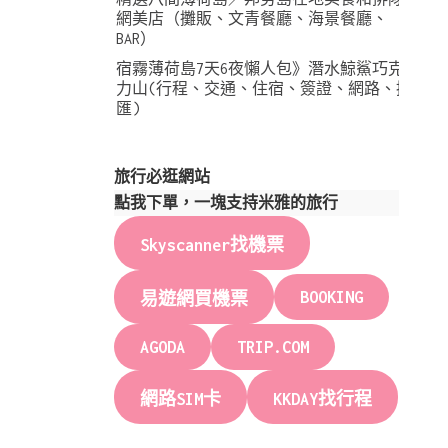
網美店（攤販、文青餐廳、海景餐廳、
BAR）
宿霧薄荷島7天6夜懶人包》潛水鯨鯊巧克
力山(行程、交通、住宿、簽證、網路、換
匯)
旅行必逛網站
點我下單，一塊支持米雅的旅行
Skyscanner找機票
BOOKING
易遊網買機票
AGODA
TRIP.COM
網路SIM卡
KKDAY找行程