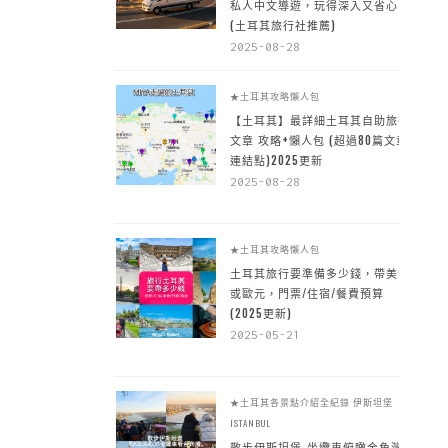
私人中文導遊，玩得深入又省心
(土耳其旅行社推薦)
2025-08-28
★土耳其攻略懶人包
【土耳其】最詳細土耳其自助旅行
文章 攻略+懶人包 (超過80篇文章~
連結點)2025更新
2025-08-28
★土耳其攻略懶人包
土耳其旅行要準備多少錢，帶美金
或歐元，門票/住宿/餐費預算
(2025更新)
2025-05-21
★土耳其各景點介紹全紀錄
伊斯坦堡
ISTANBUL
散步伊斯坦堡-坐纜車俯瞰金角灣