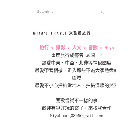
MIYA’S TRAVEL 米雅愛旅行
旅行 x 攝影 x 人文 x 冒險 = Miya
重度旅行成癮者 30國 ↑
熱愛中東、中亞、北非等神秘國度
最愛帶著相機，走入那些不為大家熟悉的
區域
最愛不小心搭訕當地人，拍攝溫暖的笑容
喜歡嘗試不一樣的事
歡迎有趣好玩的案子，來找我合作
Miyahuang0806@gmail.com