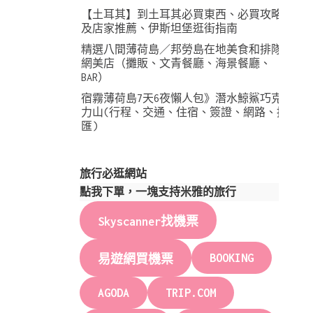
【土耳其】到土耳其必買東西、必買攻略
及店家推薦、伊斯坦堡逛街指南
精選八間薄荷島／邦勞島在地美食和排隊
網美店（攤販、文青餐廳、海景餐廳、
BAR）
宿霧薄荷島7天6夜懶人包》潛水鯨鯊巧克
力山(行程、交通、住宿、簽證、網路、換
匯)
旅行必逛網站
點我下單，一塊支持米雅的旅行
Skyscanner找機票
BOOKING
易遊網買機票
AGODA
TRIP.COM