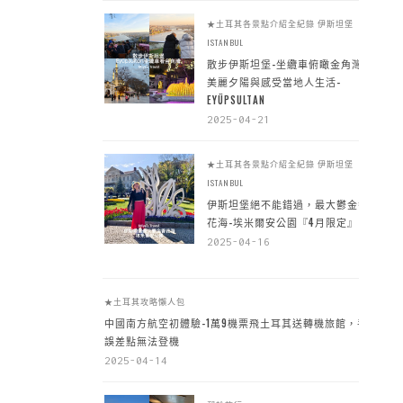
★土耳其各景點介紹全紀錄
伊斯坦堡
ISTANBUL
散步伊斯坦堡-坐纜車俯瞰金角灣
美麗夕陽與感受當地人生活-
EYÜPSULTAN
2025-04-21
★土耳其各景點介紹全紀錄
伊斯坦堡
ISTANBUL
伊斯坦堡絕不能錯過，最大鬱金香
花海-埃米爾安公園『4月限定』
2025-04-16
★土耳其攻略懶人包
中國南方航空初體驗-1萬9機票飛土耳其送轉機旅館，手
誤差點無法登機
2025-04-14