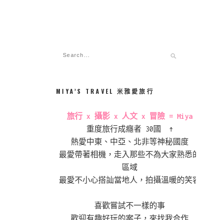
MIYA’S TRAVEL 米雅愛旅行
旅行 x 攝影 x 人文 x 冒險 = Miya
重度旅行成癮者 30國 ↑
熱愛中東、中亞、北非等神秘國度
最愛帶著相機，走入那些不為大家熟悉的
區域
最愛不小心搭訕當地人，拍攝溫暖的笑容
喜歡嘗試不一樣的事
歡迎有趣好玩的案子，來找我合作