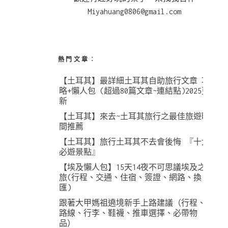
Miyahuang0806@gmail.com
熱門文章︰
【土耳其】最詳細土耳其自助旅行文章 攻
略+懶人包 (超過80篇文章~連結點)2025更
新
【土耳其】來去~土耳其旅行之最佳旅遊時
間推薦
【土耳其】旅行土耳其不去會後悔 『十大
必遊景點』
【埃及懶人包】15天14夜不可思議埃及之
旅(行程、交通、住宿、簽證、網路、換
匯)
跟著大甲媽祖遶境新手上路建議（行程、
路線、行李、鞋襪、推車選擇、必帶物
品）