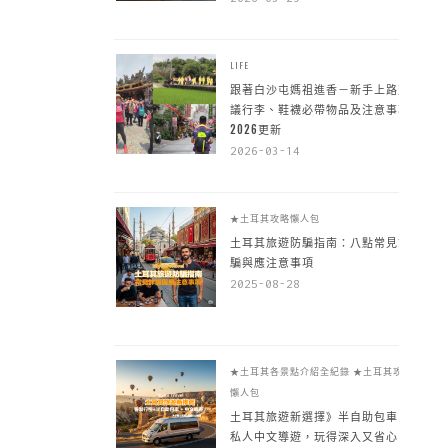
LIFE
跟著白沙屯媽祖進香－新手上路建
議行李、鞋襪必帶物品及注意事項
2026更新
2026-03-14
★土耳其攻略懶人包
土耳其旅遊防騙指南：八點常見詐
騙與應注意事項
2025-08-28
★土耳其各景點介紹全紀錄
★土耳其攻略
懶人包
土耳其旅遊新選擇》半自助包車 +
私人中文導遊，玩得深入又省心