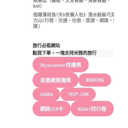
網美店（攤販、文青餐廳、海景餐廳、
BAR）
宿霧薄荷島7天6夜懶人包》潛水鯨鯊巧克
力山(行程、交通、住宿、簽證、網路、換
匯)
旅行必逛網站
點我下單，一塊支持米雅的旅行
Skyscanner找機票
BOOKING
易遊網買機票
AGODA
TRIP.COM
網路SIM卡
KKDAY找行程