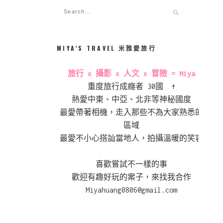
MIYA’S TRAVEL 米雅愛旅行
旅行 x 攝影 x 人文 x 冒險 = Miya
重度旅行成癮者 30國 ↑
熱愛中東、中亞、北非等神秘國度
最愛帶著相機，走入那些不為大家熟悉的
區域
最愛不小心搭訕當地人，拍攝溫暖的笑容
喜歡嘗試不一樣的事
歡迎有趣好玩的案子，來找我合作
Miyahuang0806@gmail.com