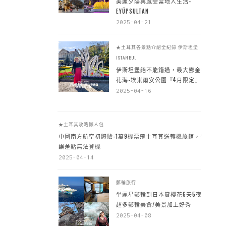
美麗夕陽與感受當地人生活-
EYÜPSULTAN
2025-04-21
★土耳其各景點介紹全紀錄
伊斯坦堡
ISTANBUL
伊斯坦堡絕不能錯過，最大鬱金香
花海-埃米爾安公園『4月限定』
2025-04-16
★土耳其攻略懶人包
中國南方航空初體驗-1萬9機票飛土耳其送轉機旅館，手
誤差點無法登機
2025-04-14
郵輪旅行
坐麗星郵輪到日本賞櫻花6天5夜，
超多郵輪美食/美景加上好秀
2025-04-08