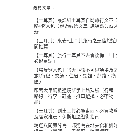
熱門文章︰
【土耳其】最詳細土耳其自助旅行文章 攻
略+懶人包 (超過80篇文章~連結點)2025更
新
【土耳其】來去~土耳其旅行之最佳旅遊時
間推薦
【土耳其】旅行土耳其不去會後悔 『十大
必遊景點』
【埃及懶人包】15天14夜不可思議埃及之
旅(行程、交通、住宿、簽證、網路、換
匯)
跟著大甲媽祖遶境新手上路建議（行程、
路線、行李、鞋襪、推車選擇、必帶物
品）
【土耳其】到土耳其必買東西、必買攻略
及店家推薦、伊斯坦堡逛街指南
精選八間薄荷島／邦勞島在地美食和排隊