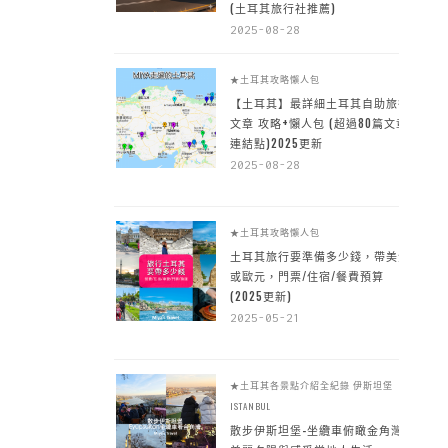
(土耳其旅行社推薦)
2025-08-28
★土耳其攻略懶人包
【土耳其】最詳細土耳其自助旅行
文章 攻略+懶人包 (超過80篇文章~
連結點)2025更新
2025-08-28
★土耳其攻略懶人包
土耳其旅行要準備多少錢，帶美金
或歐元，門票/住宿/餐費預算
(2025更新)
2025-05-21
★土耳其各景點介紹全紀錄
伊斯坦堡
ISTANBUL
散步伊斯坦堡-坐纜車俯瞰金角灣