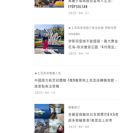
美麗夕陽與感受當地人生活-
EYÜPSULTAN
2025-04-21
★土耳其各景點介紹全紀錄
伊斯坦堡
ISTANBUL
伊斯坦堡絕不能錯過，最大鬱金香
花海-埃米爾安公園『4月限定』
2025-04-16
★土耳其攻略懶人包
中國南方航空初體驗-1萬9機票飛土耳其送轉機旅館，手
誤差點無法登機
2025-04-14
郵輪旅行
坐麗星郵輪到日本賞櫻花6天5夜，
超多郵輪美食/美景加上好秀
2025-04-08