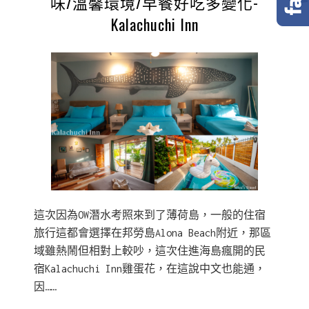
味/溫馨環境/早餐好吃多變化-
Kalachuchi Inn
這次因為OW潛水考照來到了薄荷島，一般的住宿
旅行這都會選擇在邦勞島Alona Beach附近，那區
域雖熱鬧但相對上較吵，這次住進海島瘋開的民
宿Kalachuchi Inn雞蛋花，在這說中文也能通，
因……