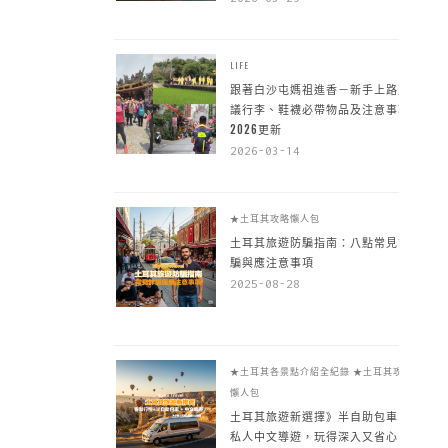
LIFE
跟著白沙屯媽祖進香－新手上路建
議行李、鞋襪必帶物品及注意事項
2026更新
2026-03-14
★土耳其攻略懶人包
土耳其旅遊防騙指南：八點常見詐
騙與應注意事項
2025-08-28
★土耳其各景點介紹全紀錄
★土耳其攻略
懶人包
土耳其旅遊新選擇》半自助包車 +
私人中文導遊，玩得深入又省心