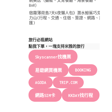
網美店（攤販、文青餐廳、海景餐廳、
BAR）
宿霧薄荷島7天6夜懶人包》潛水鯨鯊巧克
力山(行程、交通、住宿、簽證、網路、換
匯)
旅行必逛網站
點我下單，一塊支持米雅的旅行
Skyscanner找機票
BOOKING
易遊網買機票
AGODA
TRIP.COM
網路SIM卡
KKDAY找行程