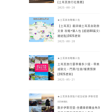
(土耳其旅行社推薦)
2025-08-28
★土耳其攻略懶人包
【土耳其】最詳細土耳其自助旅行
文章 攻略+懶人包 (超過80篇文章~
連結點)2025更新
2025-08-28
★土耳其攻略懶人包
土耳其旅行要準備多少錢，帶美金
或歐元，門票/住宿/餐費預算
(2025更新)
2025-05-21
★土耳其各景點介紹全紀錄
伊斯坦堡
ISTANBUL
散步伊斯坦堡-坐纜車俯瞰金角灣