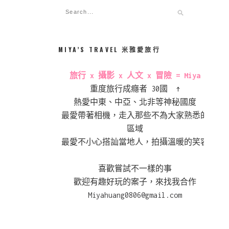
MIYA’S TRAVEL 米雅愛旅行
旅行 x 攝影 x 人文 x 冒險 = Miya
重度旅行成癮者 30國 ↑
熱愛中東、中亞、北非等神秘國度
最愛帶著相機，走入那些不為大家熟悉的
區域
最愛不小心搭訕當地人，拍攝溫暖的笑容
喜歡嘗試不一樣的事
歡迎有趣好玩的案子，來找我合作
Miyahuang0806@gmail.com