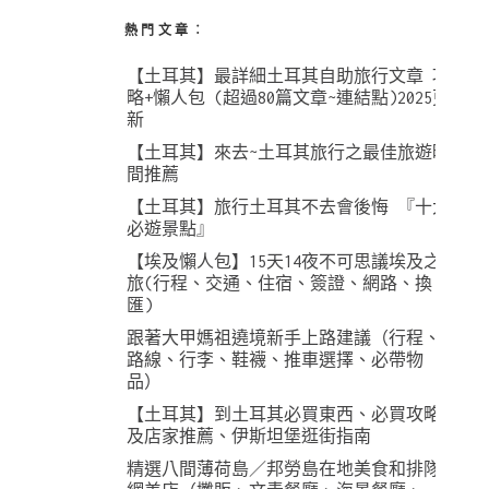
熱門文章︰
【土耳其】最詳細土耳其自助旅行文章 攻
略+懶人包 (超過80篇文章~連結點)2025更
新
【土耳其】來去~土耳其旅行之最佳旅遊時
間推薦
【土耳其】旅行土耳其不去會後悔 『十大
必遊景點』
【埃及懶人包】15天14夜不可思議埃及之
旅(行程、交通、住宿、簽證、網路、換
匯)
跟著大甲媽祖遶境新手上路建議（行程、
路線、行李、鞋襪、推車選擇、必帶物
品）
【土耳其】到土耳其必買東西、必買攻略
及店家推薦、伊斯坦堡逛街指南
精選八間薄荷島／邦勞島在地美食和排隊