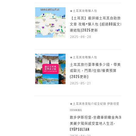
★土耳其攻略懶人包
【土耳其】最詳細土耳其自助旅行
文章 攻略+懶人包 (超過80篇文章~
連結點)2025更新
2025-08-28
★土耳其攻略懶人包
土耳其旅行要準備多少錢，帶美金
或歐元，門票/住宿/餐費預算
(2025更新)
2025-05-21
★土耳其各景點介紹全紀錄
伊斯坦堡
ISTANBUL
散步伊斯坦堡-坐纜車俯瞰金角灣
美麗夕陽與感受當地人生活-
EYÜPSULTAN
2025-04-21