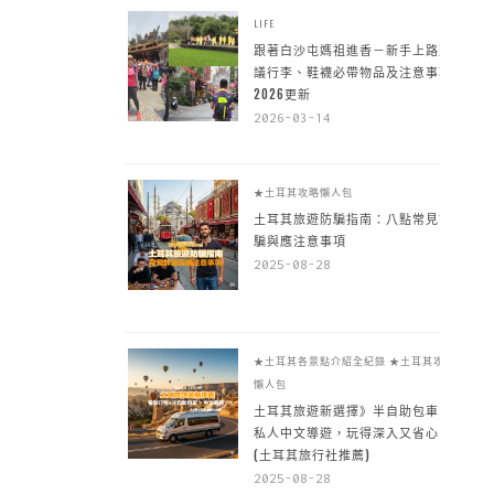
LIFE
跟著白沙屯媽祖進香－新手上路建
議行李、鞋襪必帶物品及注意事項
2026更新
2026-03-14
★土耳其攻略懶人包
土耳其旅遊防騙指南：八點常見詐
騙與應注意事項
2025-08-28
★土耳其各景點介紹全紀錄
★土耳其攻略
懶人包
土耳其旅遊新選擇》半自助包車 +
私人中文導遊，玩得深入又省心
(土耳其旅行社推薦)
2025-08-28