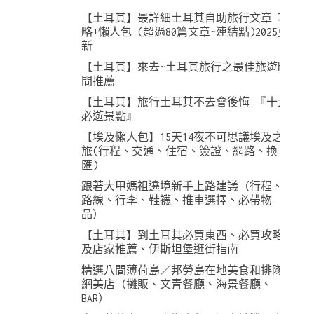
【土耳其】最詳細土耳其自助旅行文章 攻
略+懶人包 (超過80篇文章~連結點)2025更
新
【土耳其】來去~土耳其旅行之最佳旅遊時
間推薦
【土耳其】旅行土耳其不去會後悔 『十大
必遊景點』
【埃及懶人包】15天14夜不可思議埃及之
旅(行程、交通、住宿、簽證、網路、換
匯)
跟著大甲媽祖遶境新手上路建議（行程、
路線、行李、鞋襪、推車選擇、必帶物
品）
【土耳其】到土耳其必買東西、必買攻略
及店家推薦、伊斯坦堡逛街指南
精選八間薄荷島／邦勞島在地美食和排隊
網美店（攤販、文青餐廳、海景餐廳、
BAR）