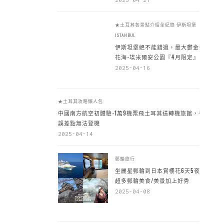
★土耳其各景點介紹全紀錄
伊斯坦堡
ISTANBUL
伊斯坦堡絕不能錯過，最大鬱金香
花海-埃米爾安公園『4月限定』
2025-04-16
★土耳其攻略懶人包
中國南方航空初體驗-1萬9機票飛土耳其送轉機旅館，手
誤差點無法登機
2025-04-14
郵輪旅行
坐麗星郵輪到日本賞櫻花6天5夜，
超多郵輪美食/美景加上好秀
2025-04-08