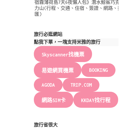
宿霧薄荷島7天6夜懶人包》潛水鯨鯊巧克
力山(行程、交通、住宿、簽證、網路、換
匯)
旅行必逛網站
點我下單，一塊支持米雅的旅行
Skyscanner找機票
BOOKING
易遊網買機票
AGODA
TRIP.COM
網路SIM卡
KKDAY找行程
旅行省很大