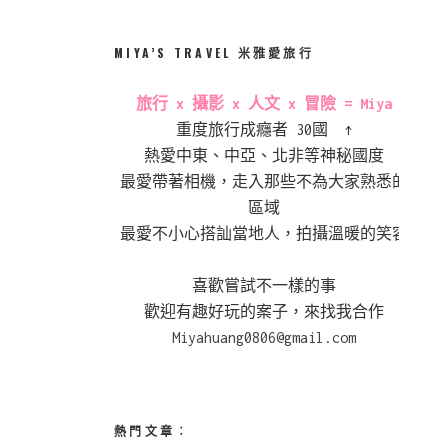
MIYA’S TRAVEL 米雅愛旅行
旅行 x 攝影 x 人文 x 冒險 = Miya
重度旅行成癮者 30國 ↑
熱愛中東、中亞、北非等神秘國度
最愛帶著相機，走入那些不為大家熟悉的
區域
最愛不小心搭訕當地人，拍攝溫暖的笑容
喜歡嘗試不一樣的事
歡迎有趣好玩的案子，來找我合作
Miyahuang0806@gmail.com
熱門文章︰