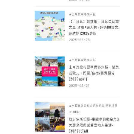
★土耳其攻略懶人包
【土耳其】最詳細土耳其自助旅行
文章 攻略+懶人包 (超過80篇文章~
連結點)2025更新
2025-08-28
★土耳其攻略懶人包
土耳其旅行要準備多少錢，帶美金
或歐元，門票/住宿/餐費預算
(2025更新)
2025-05-21
★土耳其各景點介紹全紀錄
伊斯坦堡
ISTANBUL
散步伊斯坦堡-坐纜車俯瞰金角灣
美麗夕陽與感受當地人生活-
EYÜPSULTAN