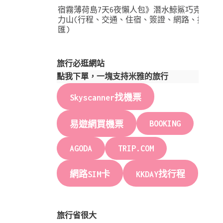
宿霧薄荷島7天6夜懶人包》潛水鯨鯊巧克
力山(行程、交通、住宿、簽證、網路、換
匯)
旅行必逛網站
點我下單，一塊支持米雅的旅行
Skyscanner找機票
BOOKING
易遊網買機票
AGODA
TRIP.COM
網路SIM卡
KKDAY找行程
旅行省很大