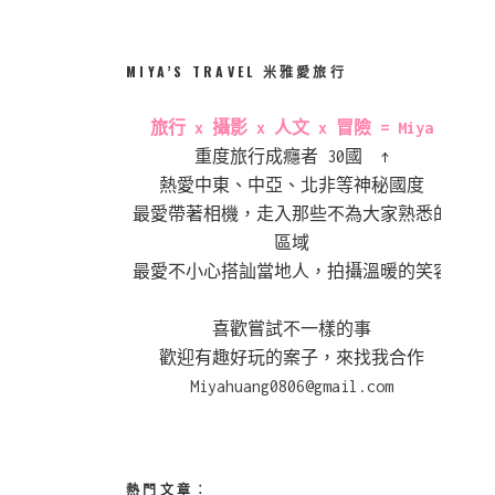
MIYA’S TRAVEL 米雅愛旅行
旅行 x 攝影 x 人文 x 冒險 = Miya
重度旅行成癮者 30國 ↑
熱愛中東、中亞、北非等神秘國度
最愛帶著相機，走入那些不為大家熟悉的
區域
最愛不小心搭訕當地人，拍攝溫暖的笑容
喜歡嘗試不一樣的事
歡迎有趣好玩的案子，來找我合作
Miyahuang0806@gmail.com
熱門文章︰