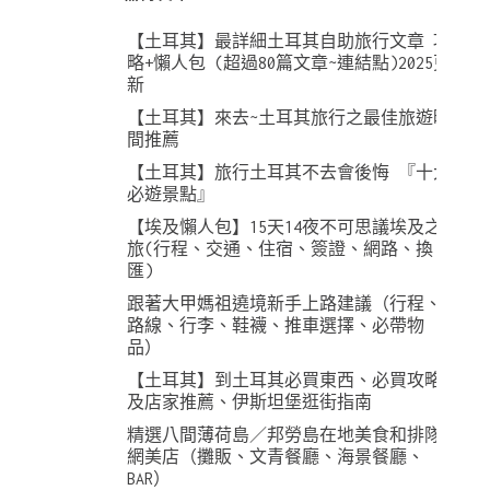
【土耳其】最詳細土耳其自助旅行文章 攻
略+懶人包 (超過80篇文章~連結點)2025更
新
【土耳其】來去~土耳其旅行之最佳旅遊時
間推薦
【土耳其】旅行土耳其不去會後悔 『十大
必遊景點』
【埃及懶人包】15天14夜不可思議埃及之
旅(行程、交通、住宿、簽證、網路、換
匯)
跟著大甲媽祖遶境新手上路建議（行程、
路線、行李、鞋襪、推車選擇、必帶物
品）
【土耳其】到土耳其必買東西、必買攻略
及店家推薦、伊斯坦堡逛街指南
精選八間薄荷島／邦勞島在地美食和排隊
網美店（攤販、文青餐廳、海景餐廳、
BAR）