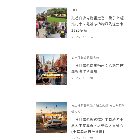
LIFE
跟著白沙屯媽祖進香－新手上路建
議行李、鞋襪必帶物品及注意事項
2026更新
2026-03-14
★土耳其攻略懶人包
土耳其旅遊防騙指南：八點常見詐
騙與應注意事項
2025-08-28
★土耳其各景點介紹全紀錄
★土耳其攻略
懶人包
土耳其旅遊新選擇》半自助包車 +
私人中文導遊，玩得深入又省心
(土耳其旅行社推薦)
2025-08-28