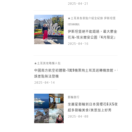
2025-04-21
★土耳其各景點介紹全紀錄
伊斯坦堡
ISTANBUL
伊斯坦堡絕不能錯過，最大鬱金香
花海-埃米爾安公園『4月限定』
2025-04-16
★土耳其攻略懶人包
中國南方航空初體驗-1萬9機票飛土耳其送轉機旅館，手
誤差點無法登機
2025-04-14
郵輪旅行
坐麗星郵輪到日本賞櫻花6天5夜，
超多郵輪美食/美景加上好秀
2025-04-08