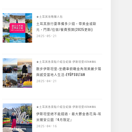
★土耳其攻略懶人包
土耳其旅行要準備多少錢，帶美金或歐
元，門票/住宿/餐費預算(2025更新)
2025-05-21
★土耳其各景點介紹全紀錄
伊斯坦堡ISTANBUL
散步伊斯坦堡-坐纜車俯瞰金角灣美麗夕陽
與感受當地人生活-EYÜPSULTAN
2025-04-21
★土耳其各景點介紹全紀錄
伊斯坦堡ISTANBUL
伊斯坦堡絕不能錯過，最大鬱金香花海-埃
米爾安公園『4月限定』
2025-04-16