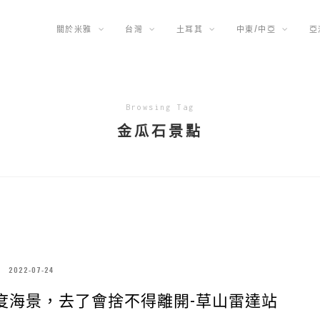
關於米雅
台灣
土耳其
中東/中亞
亞
Browsing Tag
金瓜石景點
2022-07-24
0度海景，去了會捨不得離開-草山雷達站