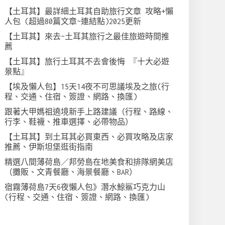
【土耳其】最詳細土耳其自助旅行文章 攻略+懶
人包 (超過80篇文章~連結點)2025更新
【土耳其】來去~土耳其旅行之最佳旅遊時間推
薦
【土耳其】旅行土耳其不去會後悔 『十大必遊
景點』
【埃及懶人包】15天14夜不可思議埃及之旅(行
程、交通、住宿、簽證、網路、換匯)
跟著大甲媽祖遶境新手上路建議（行程、路線、
行李、鞋襪、推車選擇、必帶物品）
【土耳其】到土耳其必買東西、必買攻略及店家
推薦、伊斯坦堡逛街指南
精選八間薄荷島／邦勞島在地美食和排隊網美店
（攤販、文青餐廳、海景餐廳、BAR）
宿霧薄荷島7天6夜懶人包》潛水鯨鯊巧克力山
(行程、交通、住宿、簽證、網路、換匯)