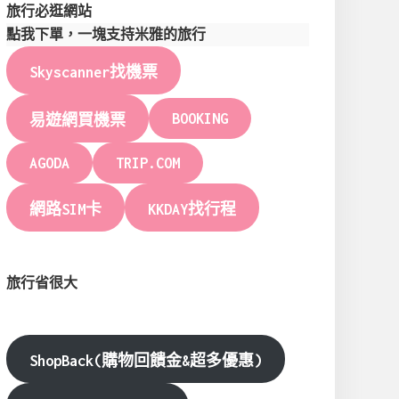
旅行必逛網站
點我下單，一塊支持米雅的旅行
Skyscanner找機票
BOOKING
易遊網買機票
AGODA
TRIP.COM
網路SIM卡
KKDAY找行程
旅行省很大
ShopBack(購物回饋金&超多優惠)