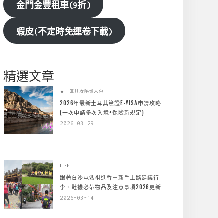
金門金豐租車(9折)
蝦皮(不定時免運卷下載)
精選文章
★土耳其攻略懶人包
2026年最新土耳其簽證E-VISA申請攻略
(一次申請多次入境+保險新規定)
2026-03-29
LIFE
跟著白沙屯媽祖進香－新手上路建議行
李、鞋襪必帶物品及注意事項2026更新
2026-03-14