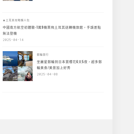
★土耳其攻略懶人包
中國南方航空初體驗-1萬9機票飛土耳其送轉機旅館，手誤差點
無法登機
2025-04-14
郵輪旅行
坐麗星郵輪到日本賞櫻花6天5夜，超多郵
輪美食/美景加上好秀
2025-04-08