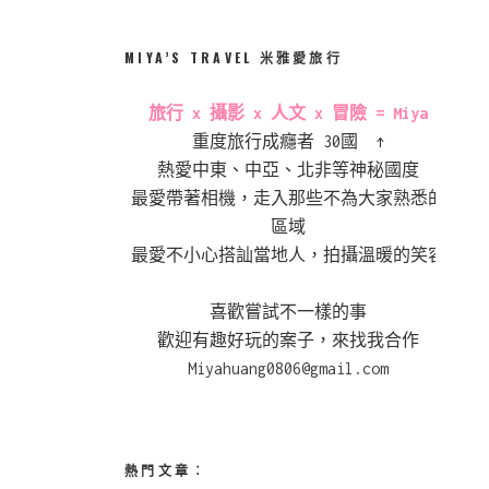
MIYA’S TRAVEL 米雅愛旅行
旅行 x 攝影 x 人文 x 冒險 = Miya
重度旅行成癮者 30國 ↑
熱愛中東、中亞、北非等神秘國度
最愛帶著相機，走入那些不為大家熟悉的
區域
最愛不小心搭訕當地人，拍攝溫暖的笑容
喜歡嘗試不一樣的事
歡迎有趣好玩的案子，來找我合作
Miyahuang0806@gmail.com
熱門文章︰