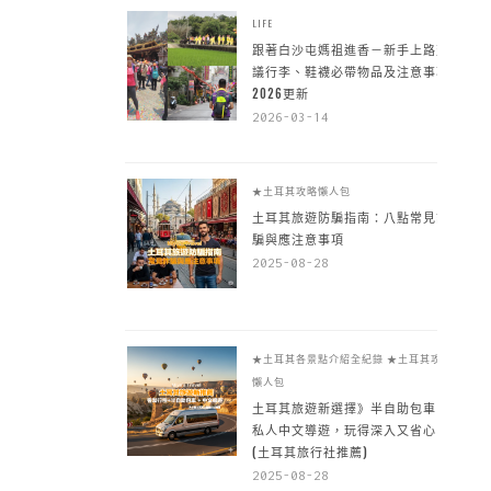
LIFE
跟著白沙屯媽祖進香－新手上路建
議行李、鞋襪必帶物品及注意事項
2026更新
2026-03-14
★土耳其攻略懶人包
土耳其旅遊防騙指南：八點常見詐
騙與應注意事項
2025-08-28
★土耳其各景點介紹全紀錄
★土耳其攻略
懶人包
土耳其旅遊新選擇》半自助包車 +
私人中文導遊，玩得深入又省心
(土耳其旅行社推薦)
2025-08-28