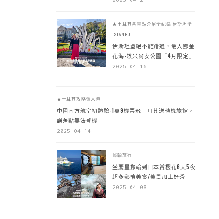
★土耳其各景點介紹全紀錄
伊斯坦堡
ISTANBUL
伊斯坦堡絕不能錯過，最大鬱金香
花海-埃米爾安公園『4月限定』
2025-04-16
★土耳其攻略懶人包
中國南方航空初體驗-1萬9機票飛土耳其送轉機旅館，手
誤差點無法登機
2025-04-14
郵輪旅行
坐麗星郵輪到日本賞櫻花6天5夜，
超多郵輪美食/美景加上好秀
2025-04-08