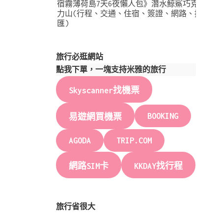
宿霧薄荷島7天6夜懶人包》潛水鯨鯊巧克
力山(行程、交通、住宿、簽證、網路、換
匯)
旅行必逛網站
點我下單，一塊支持米雅的旅行
Skyscanner找機票
BOOKING
易遊網買機票
AGODA
TRIP.COM
網路SIM卡
KKDAY找行程
旅行省很大