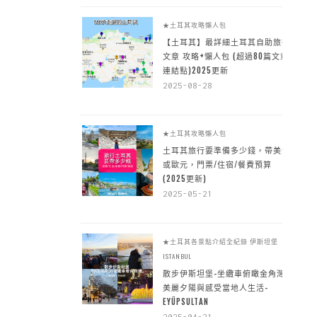
★土耳其攻略懶人包
【土耳其】最詳細土耳其自助旅行
文章 攻略+懶人包 (超過80篇文章~
連結點)2025更新
2025-08-28
★土耳其攻略懶人包
土耳其旅行要準備多少錢，帶美金
或歐元，門票/住宿/餐費預算
(2025更新)
2025-05-21
★土耳其各景點介紹全紀錄
伊斯坦堡
ISTANBUL
散步伊斯坦堡-坐纜車俯瞰金角灣
美麗夕陽與感受當地人生活-
EYÜPSULTAN
2025-04-21