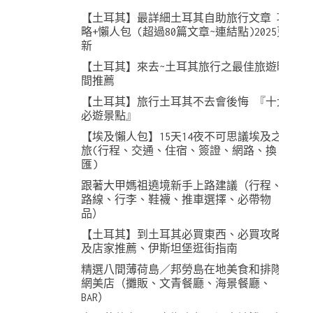
【土耳其】最詳細土耳其自助旅行文章 攻
略+懶人包 (超過80篇文章~連結點)2025更
新
【土耳其】來去~土耳其旅行之最佳旅遊時
間推薦
【土耳其】旅行土耳其不去會後悔 『十大
必遊景點』
【埃及懶人包】15天14夜不可思議埃及之
旅(行程、交通、住宿、簽證、網路、換
匯)
跟著大甲媽祖遶境新手上路建議（行程、
路線、行李、鞋襪、推車選擇、必帶物
品）
【土耳其】到土耳其必買東西、必買攻略
及店家推薦、伊斯坦堡逛街指南
精選八間薄荷島／邦勞島在地美食和排隊
網美店（攤販、文青餐廳、海景餐廳、
BAR）