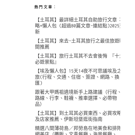
熱門文章︰
【土耳其】最詳細土耳其自助旅行文章 攻
略+懶人包 (超過80篇文章~連結點)2025更
新
【土耳其】來去~土耳其旅行之最佳旅遊時
間推薦
【土耳其】旅行土耳其不去會後悔 『十大
必遊景點』
【埃及懶人包】15天14夜不可思議埃及之
旅(行程、交通、住宿、簽證、網路、換
匯)
跟著大甲媽祖遶境新手上路建議（行程、
路線、行李、鞋襪、推車選擇、必帶物
品）
【土耳其】到土耳其必買東西、必買攻略
及店家推薦、伊斯坦堡逛街指南
精選八間薄荷島／邦勞島在地美食和排隊
網美店（攤販、文青餐廳、海景餐廳、