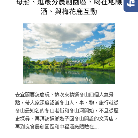
母船、逛最夯農創園區、喝在地釀
酒、與梅花鹿互動
去宜蘭要怎麼玩？這次來精選冬山四個人氣景
點，帶大家深度認識冬山人、事、物，旅行就從
冬山最知名的冬山老街和冬山河開始，不旦從歷
史探尋、再拜訪返鄉遊子回冬山開設的文青店，
再到良食農創園區和中福酒廠體驗在……