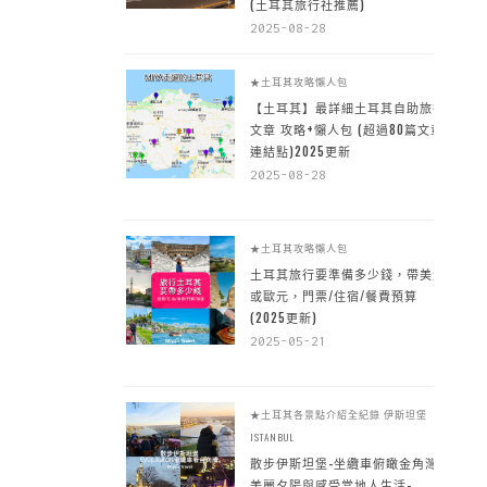
(土耳其旅行社推薦)
2025-08-28
★土耳其攻略懶人包
【土耳其】最詳細土耳其自助旅行
文章 攻略+懶人包 (超過80篇文章~
連結點)2025更新
2025-08-28
★土耳其攻略懶人包
土耳其旅行要準備多少錢，帶美金
或歐元，門票/住宿/餐費預算
(2025更新)
2025-05-21
★土耳其各景點介紹全紀錄
伊斯坦堡
ISTANBUL
散步伊斯坦堡-坐纜車俯瞰金角灣
美麗夕陽與感受當地人生活-