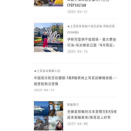
EYÜPSULTAN
2025-04-21
★土耳其各景點介紹全紀錄
伊斯坦堡
ISTANBUL
伊斯坦堡絕不能錯過，最大鬱金香
花海-埃米爾安公園『4月限定』
2025-04-16
★土耳其攻略懶人包
中國南方航空初體驗-1萬9機票飛土耳其送轉機旅館，手
誤差點無法登機
2025-04-14
郵輪旅行
坐麗星郵輪到日本賞櫻花6天5夜，
超多郵輪美食/美景加上好秀
2025-04-08