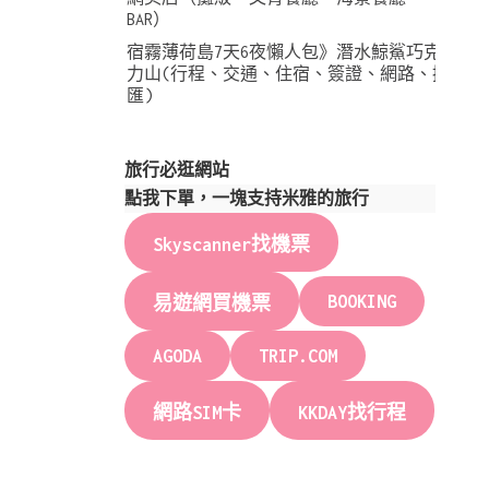
BAR）
宿霧薄荷島7天6夜懶人包》潛水鯨鯊巧克
力山(行程、交通、住宿、簽證、網路、換
匯)
旅行必逛網站
點我下單，一塊支持米雅的旅行
Skyscanner找機票
BOOKING
易遊網買機票
AGODA
TRIP.COM
網路SIM卡
KKDAY找行程