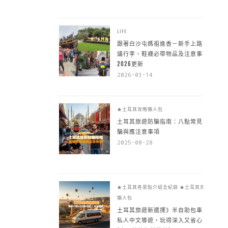
LIFE
跟著白沙屯媽祖進香－新手上路建
議行李、鞋襪必帶物品及注意事項
2026更新
2026-03-14
★土耳其攻略懶人包
土耳其旅遊防騙指南：八點常見詐
騙與應注意事項
2025-08-28
★土耳其各景點介紹全紀錄
★土耳其攻略
懶人包
土耳其旅遊新選擇》半自助包車 +
私人中文導遊，玩得深入又省心