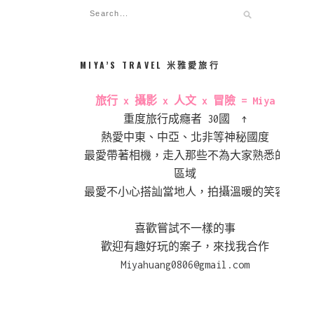
MIYA’S TRAVEL 米雅愛旅行
旅行 x 攝影 x 人文 x 冒險 = Miya
重度旅行成癮者 30國 ↑
熱愛中東、中亞、北非等神秘國度
最愛帶著相機，走入那些不為大家熟悉的
區域
最愛不小心搭訕當地人，拍攝溫暖的笑容
喜歡嘗試不一樣的事
歡迎有趣好玩的案子，來找我合作
Miyahuang0806@gmail.com