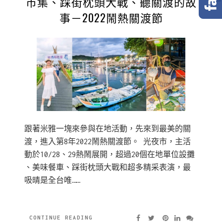
市集、踩街枕頭大戰、聽關渡的故
事－2022鬧熱關渡節
跟著米雅一塊來參與在地活動，先來到最美的關
渡，進入第8年2022鬧熱關渡節。 光夜市，主活
動於10/28、29熱鬧展開，超過20個在地單位設攤
、美味餐車、踩街枕頭大戰和超多精采表演，最
吸晴是全台唯……
CONTINUE READING