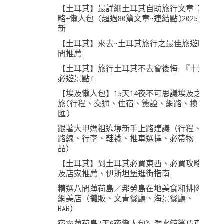
【土耳其】最詳細土耳其自助旅行文章 攻
略+懶人包 (超過80篇文章~連結點)2025更
新
【土耳其】來去~土耳其旅行之最佳旅遊時
間推薦
【土耳其】旅行土耳其不去會後悔 『十大
必遊景點』
【埃及懶人包】15天14夜不可思議埃及之
旅(行程、交通、住宿、簽證、網路、換
匯)
跟著大甲媽祖遶境新手上路建議（行程、
路線、行李、鞋襪、推車選擇、必帶物
品）
【土耳其】到土耳其必買東西、必買攻略
及店家推薦、伊斯坦堡逛街指南
精選八間薄荷島／邦勞島在地美食和排隊
網美店（攤販、文青餐廳、海景餐廳、
BAR）
宿霧薄荷島7天6夜懶人包》潛水鯨鯊巧克