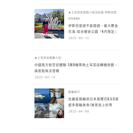
★土耳其各景點介紹全紀錄
伊斯坦堡
ISTANBUL
伊斯坦堡絕不能錯過，最大鬱金香
花海-埃米爾安公園『4月限定』
2025-04-16
★土耳其攻略懶人包
中國南方航空初體驗-1萬9機票飛土耳其送轉機旅館，手
誤差點無法登機
2025-04-14
郵輪旅行
坐麗星郵輪到日本賞櫻花6天5夜，
超多郵輪美食/美景加上好秀
2025-04-08