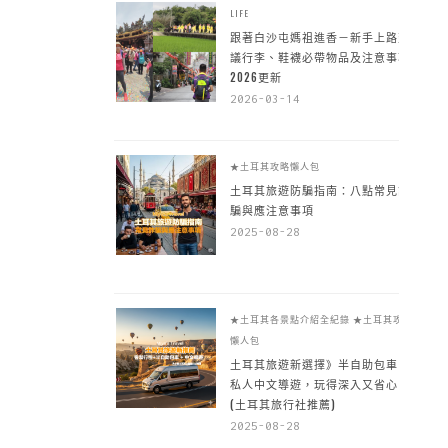
LIFE
跟著白沙屯媽祖進香－新手上路建
議行李、鞋襪必帶物品及注意事項
2026更新
2026-03-14
★土耳其攻略懶人包
土耳其旅遊防騙指南：八點常見詐
騙與應注意事項
2025-08-28
★土耳其各景點介紹全紀錄
★土耳其攻略
懶人包
土耳其旅遊新選擇》半自助包車 +
私人中文導遊，玩得深入又省心
(土耳其旅行社推薦)
2025-08-28