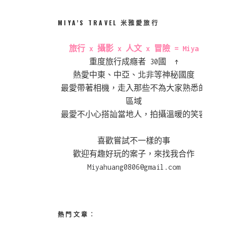
MIYA’S TRAVEL 米雅愛旅行
旅行 x 攝影 x 人文 x 冒險 = Miya
重度旅行成癮者 30國 ↑
熱愛中東、中亞、北非等神秘國度
最愛帶著相機，走入那些不為大家熟悉的
區域
最愛不小心搭訕當地人，拍攝溫暖的笑容
喜歡嘗試不一樣的事
歡迎有趣好玩的案子，來找我合作
Miyahuang0806@gmail.com
熱門文章︰