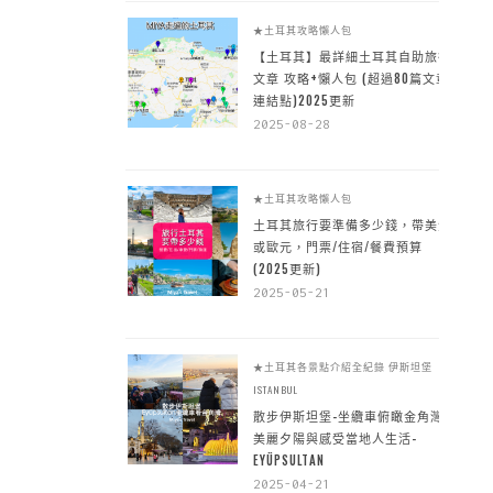
★土耳其攻略懶人包
【土耳其】最詳細土耳其自助旅行
文章 攻略+懶人包 (超過80篇文章~
連結點)2025更新
2025-08-28
★土耳其攻略懶人包
土耳其旅行要準備多少錢，帶美金
或歐元，門票/住宿/餐費預算
(2025更新)
2025-05-21
★土耳其各景點介紹全紀錄
伊斯坦堡
ISTANBUL
散步伊斯坦堡-坐纜車俯瞰金角灣
美麗夕陽與感受當地人生活-
EYÜPSULTAN
2025-04-21