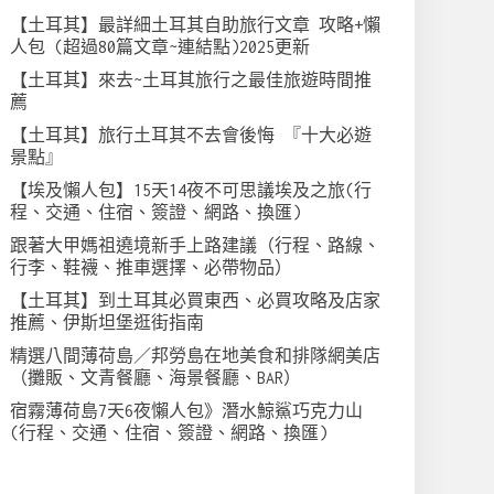
【土耳其】最詳細土耳其自助旅行文章 攻略+懶
人包 (超過80篇文章~連結點)2025更新
【土耳其】來去~土耳其旅行之最佳旅遊時間推
薦
【土耳其】旅行土耳其不去會後悔 『十大必遊
景點』
【埃及懶人包】15天14夜不可思議埃及之旅(行
程、交通、住宿、簽證、網路、換匯)
跟著大甲媽祖遶境新手上路建議（行程、路線、
行李、鞋襪、推車選擇、必帶物品）
【土耳其】到土耳其必買東西、必買攻略及店家
推薦、伊斯坦堡逛街指南
精選八間薄荷島／邦勞島在地美食和排隊網美店
（攤販、文青餐廳、海景餐廳、BAR）
宿霧薄荷島7天6夜懶人包》潛水鯨鯊巧克力山
(行程、交通、住宿、簽證、網路、換匯)