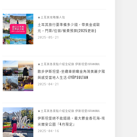
★土耳其攻略懶人包
土耳其旅行要準備多少錢，帶美金或歐
元，門票/住宿/餐費預算(2025更新)
2025-05-21
★土耳其各景點介紹全紀錄
伊斯坦堡ISTANBUL
散步伊斯坦堡-坐纜車俯瞰金角灣美麗夕陽
與感受當地人生活-EYÜPSULTAN
2025-04-21
★土耳其各景點介紹全紀錄
伊斯坦堡ISTANBUL
伊斯坦堡絕不能錯過，最大鬱金香花海-埃
米爾安公園『4月限定』
2025-04-16