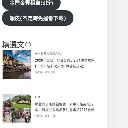
金門金豐租車(9折)
蝦皮(不定時免運卷下載)
精選文章
★土耳其攻略懶人包
2026年最新土耳其簽證E-VISA申請攻略
(一次申請多次入境+保險新規定)
2026-03-29
LIFE
跟著白沙屯媽祖進香－新手上路建議行
李、鞋襪必帶物品及注意事項2026更新
2026-03-14