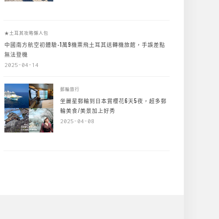
★土耳其攻略懶人包
中國南方航空初體驗-1萬9機票飛土耳其送轉機旅館，手誤差點
無法登機
2025-04-14
郵輪旅行
坐麗星郵輪到日本賞櫻花6天5夜，超多郵
輪美食/美景加上好秀
2025-04-08