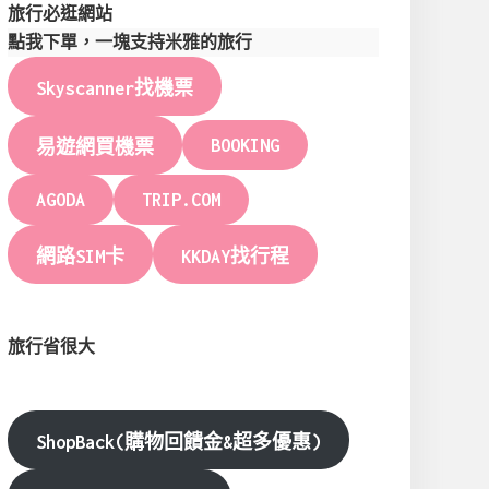
旅行必逛網站
點我下單，一塊支持米雅的旅行
Skyscanner找機票
BOOKING
易遊網買機票
AGODA
TRIP.COM
網路SIM卡
KKDAY找行程
旅行省很大
ShopBack(購物回饋金&超多優惠)