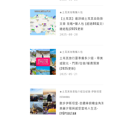
★土耳其攻略懶人包
【土耳其】最詳細土耳其自助旅行
文章 攻略+懶人包 (超過80篇文章~
連結點)2025更新
2025-08-28
★土耳其攻略懶人包
土耳其旅行要準備多少錢，帶美金
或歐元，門票/住宿/餐費預算
(2025更新)
2025-05-21
★土耳其各景點介紹全紀錄
伊斯坦堡
ISTANBUL
散步伊斯坦堡-坐纜車俯瞰金角灣
美麗夕陽與感受當地人生活-
EYÜPSULTAN