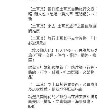
【土耳其】最詳細土耳其自助旅行文章 攻
略+懶人包 (超過80篇文章~連結點)2025更
新
【土耳其】來去~土耳其旅行之最佳旅遊時
間推薦
【土耳其】旅行土耳其不去會後悔 『十大
必遊景點』
【埃及懶人包】15天14夜不可思議埃及之
旅(行程、交通、住宿、簽證、網路、換
匯)
跟著大甲媽祖遶境新手上路建議（行程、
路線、行李、鞋襪、推車選擇、必帶物
品）
【土耳其】到土耳其必買東西、必買攻略
及店家推薦、伊斯坦堡逛街指南
精選八間薄荷島／邦勞島在地美食和排隊
網美店（攤販、文青餐廳、海景餐廳、
BAR）