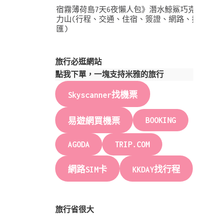
宿霧薄荷島7天6夜懶人包》潛水鯨鯊巧克
力山(行程、交通、住宿、簽證、網路、換
匯)
旅行必逛網站
點我下單，一塊支持米雅的旅行
Skyscanner找機票
BOOKING
易遊網買機票
AGODA
TRIP.COM
網路SIM卡
KKDAY找行程
旅行省很大