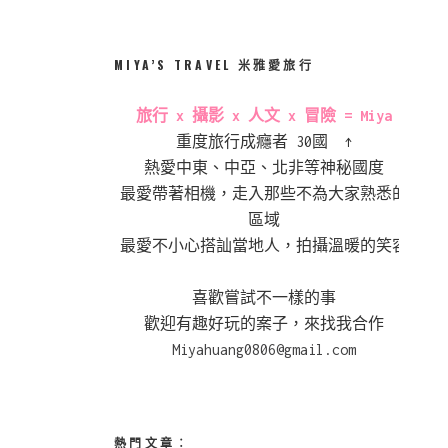
MIYA’S TRAVEL 米雅愛旅行
旅行 x 攝影 x 人文 x 冒險 = Miya
重度旅行成癮者 30國 ↑
熱愛中東、中亞、北非等神秘國度
最愛帶著相機，走入那些不為大家熟悉的
區域
最愛不小心搭訕當地人，拍攝溫暖的笑容
喜歡嘗試不一樣的事
歡迎有趣好玩的案子，來找我合作
Miyahuang0806@gmail.com
熱門文章︰