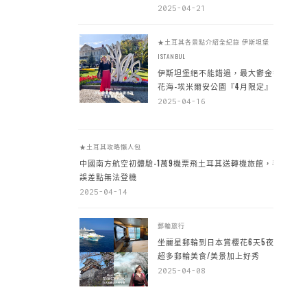
2025-04-21
★土耳其各景點介紹全紀錄
伊斯坦堡
ISTANBUL
伊斯坦堡絕不能錯過，最大鬱金香
花海-埃米爾安公園『4月限定』
2025-04-16
★土耳其攻略懶人包
中國南方航空初體驗-1萬9機票飛土耳其送轉機旅館，手
誤差點無法登機
2025-04-14
郵輪旅行
坐麗星郵輪到日本賞櫻花6天5夜，
超多郵輪美食/美景加上好秀
2025-04-08