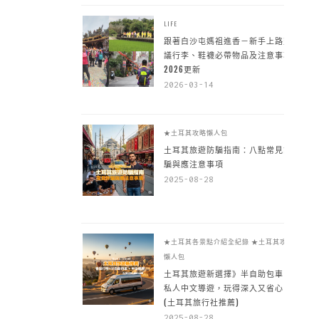
LIFE
跟著白沙屯媽祖進香－新手上路建
議行李、鞋襪必帶物品及注意事項
2026更新
2026-03-14
★土耳其攻略懶人包
土耳其旅遊防騙指南：八點常見詐
騙與應注意事項
2025-08-28
★土耳其各景點介紹全紀錄
★土耳其攻略
懶人包
土耳其旅遊新選擇》半自助包車 +
私人中文導遊，玩得深入又省心
(土耳其旅行社推薦)
2025-08-28