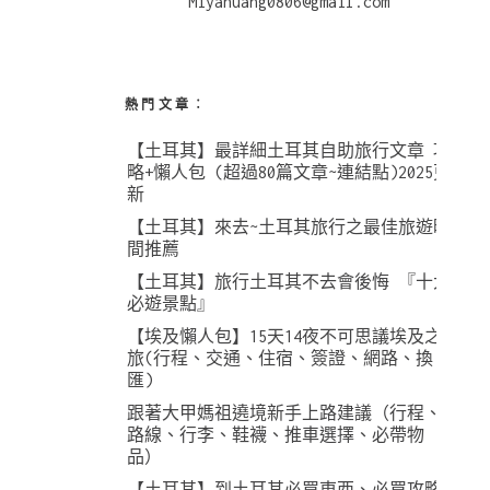
Miyahuang0806@gmail.com
熱門文章︰
【土耳其】最詳細土耳其自助旅行文章 攻
略+懶人包 (超過80篇文章~連結點)2025更
新
【土耳其】來去~土耳其旅行之最佳旅遊時
間推薦
【土耳其】旅行土耳其不去會後悔 『十大
必遊景點』
【埃及懶人包】15天14夜不可思議埃及之
旅(行程、交通、住宿、簽證、網路、換
匯)
跟著大甲媽祖遶境新手上路建議（行程、
路線、行李、鞋襪、推車選擇、必帶物
品）
【土耳其】到土耳其必買東西、必買攻略