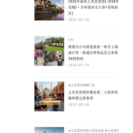
2026年最新土耳其簽證E-VISA申請
攻略(一次申請多次入境+保險新規
定)
2026-03-29
LIFE
跟著白沙屯媽祖進香－新手上路建
議行李、鞋襪必帶物品及注意事項
2026更新
2026-03-14
★土耳其攻略懶人包
土耳其旅遊防騙指南：八點常見詐
騙與應注意事項
2025-08-28
★土耳其各景點介紹全紀錄
★土耳其攻略