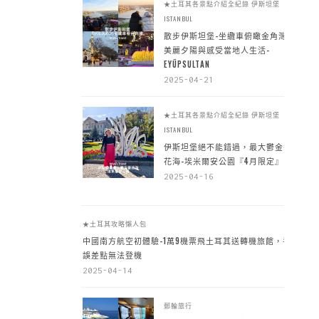
★土耳其各景點介紹全紀錄
伊斯坦堡
ISTANBUL
散步伊斯坦堡-坐纜車俯瞰金角灣
美麗夕陽與感受當地人生活-
EYÜPSULTAN
2025-04-21
★土耳其各景點介紹全紀錄
伊斯坦堡
ISTANBUL
伊斯坦堡絕不能錯過，最大鬱金香
花海-埃米爾安公園『4月限定』
2025-04-16
★土耳其攻略懶人包
中國南方航空初體驗-1萬9機票飛土耳其送轉機旅館，手
誤差點無法登機
2025-04-14
郵輪旅行