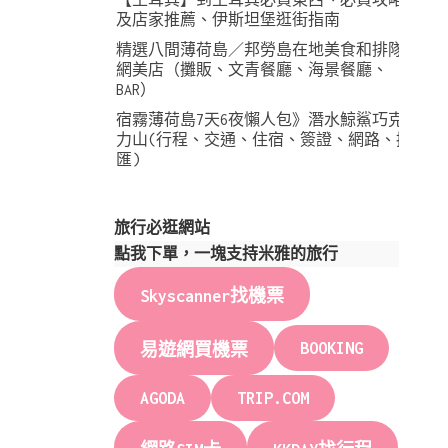
及店家推薦、伊斯坦堡逛街指南
精選八間薄荷島／邦勞島在地美食和排隊
網美店（攤販、文青餐廳、海景餐廳、
BAR）
宿霧薄荷島7天6夜懶人包》潛水鯨鯊巧克
力山(行程、交通、住宿、簽證、網路、換
匯)
旅行必逛網站
點我下單，一塊支持米雅的旅行
Skyscanner找機票
BOOKING
易遊網買機票
AGODA
TRIP.COM