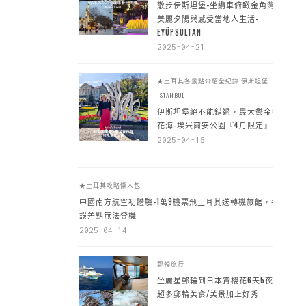
散步伊斯坦堡-坐纜車俯瞰金角灣
美麗夕陽與感受當地人生活-
EYÜPSULTAN
2025-04-21
★土耳其各景點介紹全紀錄
伊斯坦堡
ISTANBUL
伊斯坦堡絕不能錯過，最大鬱金香
花海-埃米爾安公園『4月限定』
2025-04-16
★土耳其攻略懶人包
中國南方航空初體驗-1萬9機票飛土耳其送轉機旅館，手
誤差點無法登機
2025-04-14
郵輪旅行
坐麗星郵輪到日本賞櫻花6天5夜，
超多郵輪美食/美景加上好秀