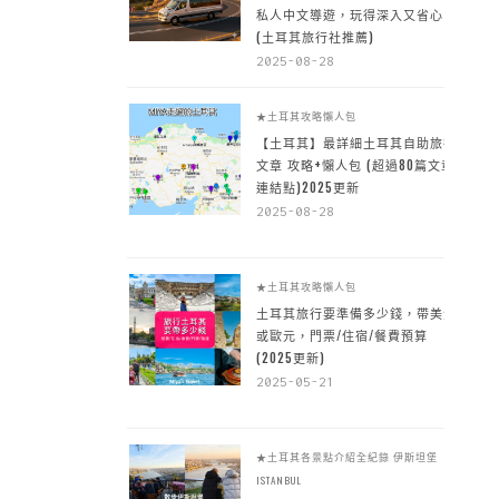
私人中文導遊，玩得深入又省心
(土耳其旅行社推薦)
2025-08-28
★土耳其攻略懶人包
【土耳其】最詳細土耳其自助旅行
文章 攻略+懶人包 (超過80篇文章~
連結點)2025更新
2025-08-28
★土耳其攻略懶人包
土耳其旅行要準備多少錢，帶美金
或歐元，門票/住宿/餐費預算
(2025更新)
2025-05-21
★土耳其各景點介紹全紀錄
伊斯坦堡
ISTANBUL