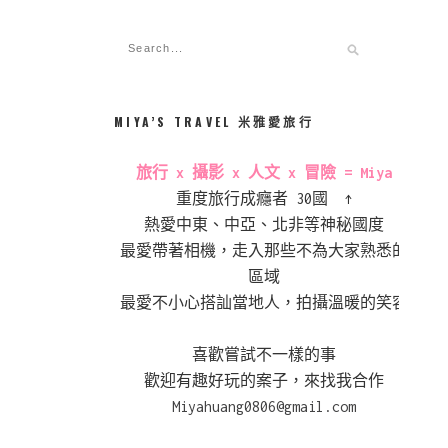
MIYA’S TRAVEL 米雅愛旅行
旅行 x 攝影 x 人文 x 冒險 = Miya
重度旅行成癮者 30國 ↑
熱愛中東、中亞、北非等神秘國度
最愛帶著相機，走入那些不為大家熟悉的
區域
最愛不小心搭訕當地人，拍攝溫暖的笑容
喜歡嘗試不一樣的事
歡迎有趣好玩的案子，來找我合作
Miyahuang0806@gmail.com