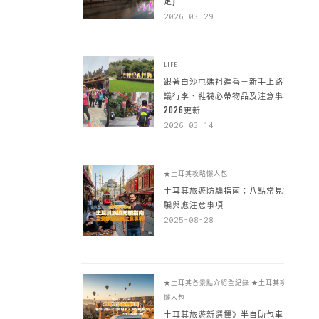
定)
2026-03-29
LIFE
跟著白沙屯媽祖進香－新手上路建
議行李、鞋襪必帶物品及注意事項
2026更新
2026-03-14
★土耳其攻略懶人包
土耳其旅遊防騙指南：八點常見詐
騙與應注意事項
2025-08-28
★土耳其各景點介紹全紀錄
★土耳其攻略
懶人包
土耳其旅遊新選擇》半自助包車 +