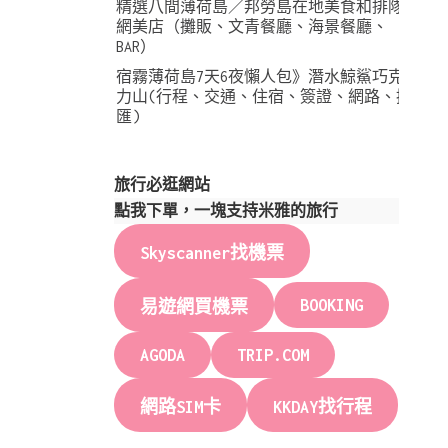
精選八間薄荷島／邦勞島在地美食和排隊
網美店（攤販、文青餐廳、海景餐廳、
BAR）
宿霧薄荷島7天6夜懶人包》潛水鯨鯊巧克
力山(行程、交通、住宿、簽證、網路、換
匯)
旅行必逛網站
點我下單，一塊支持米雅的旅行
Skyscanner找機票
BOOKING
易遊網買機票
AGODA
TRIP.COM
網路SIM卡
KKDAY找行程