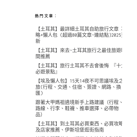
熱門文章︰
【土耳其】最詳細土耳其自助旅行文章 攻
略+懶人包 (超過80篇文章~連結點)2025更
新
【土耳其】來去~土耳其旅行之最佳旅遊時
間推薦
【土耳其】旅行土耳其不去會後悔 『十大
必遊景點』
【埃及懶人包】15天14夜不可思議埃及之
旅(行程、交通、住宿、簽證、網路、換
匯)
跟著大甲媽祖遶境新手上路建議（行程、
路線、行李、鞋襪、推車選擇、必帶物
品）
【土耳其】到土耳其必買東西、必買攻略
及店家推薦、伊斯坦堡逛街指南