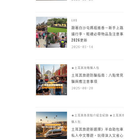
LIFE
跟著白沙屯媽祖進香－新手上路建
議行李、鞋襪必帶物品及注意事項
2026更新
2026-03-14
★土耳其攻略懶人包
土耳其旅遊防騙指南：八點常見詐
騙與應注意事項
2025-08-28
★土耳其各景點介紹全紀錄
★土耳其攻略
懶人包
土耳其旅遊新選擇》半自助包車 +
私人中文導遊，玩得深入又省心