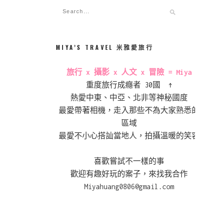
MIYA’S TRAVEL 米雅愛旅行
旅行 x 攝影 x 人文 x 冒險 = Miya
重度旅行成癮者 30國 ↑
熱愛中東、中亞、北非等神秘國度
最愛帶著相機，走入那些不為大家熟悉的
區域
最愛不小心搭訕當地人，拍攝溫暖的笑容
喜歡嘗試不一樣的事
歡迎有趣好玩的案子，來找我合作
Miyahuang0806@gmail.com