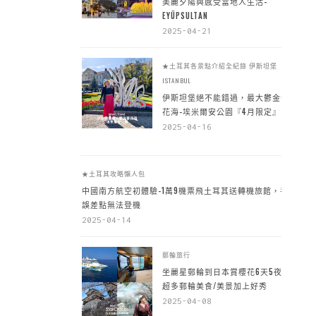
美麗夕陽與感受當地人生活-
EYÜPSULTAN
2025-04-21
★土耳其各景點介紹全紀錄
伊斯坦堡
ISTANBUL
伊斯坦堡絕不能錯過，最大鬱金香
花海-埃米爾安公園『4月限定』
2025-04-16
★土耳其攻略懶人包
中國南方航空初體驗-1萬9機票飛土耳其送轉機旅館，手
誤差點無法登機
2025-04-14
郵輪旅行
坐麗星郵輪到日本賞櫻花6天5夜，
超多郵輪美食/美景加上好秀
2025-04-08