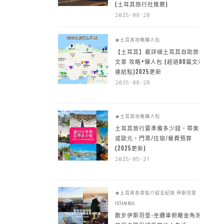
(土耳其旅行社推薦)
2025-08-28
★土耳其攻略懶人包
【土耳其】最詳細土耳其自助旅行
文章 攻略+懶人包 (超過80篇文章~
連結點)2025更新
2025-08-28
★土耳其攻略懶人包
土耳其旅行要準備多少錢，帶美金
或歐元，門票/住宿/餐費預算
(2025更新)
2025-05-21
★土耳其各景點介紹全紀錄
伊斯坦堡
ISTANBUL
散步伊斯坦堡-坐纜車俯瞰金角灣