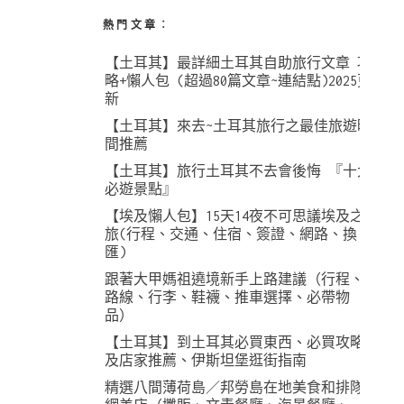
熱門文章︰
【土耳其】最詳細土耳其自助旅行文章 攻
略+懶人包 (超過80篇文章~連結點)2025更
新
【土耳其】來去~土耳其旅行之最佳旅遊時
間推薦
【土耳其】旅行土耳其不去會後悔 『十大
必遊景點』
【埃及懶人包】15天14夜不可思議埃及之
旅(行程、交通、住宿、簽證、網路、換
匯)
跟著大甲媽祖遶境新手上路建議（行程、
路線、行李、鞋襪、推車選擇、必帶物
品）
【土耳其】到土耳其必買東西、必買攻略
及店家推薦、伊斯坦堡逛街指南
精選八間薄荷島／邦勞島在地美食和排隊