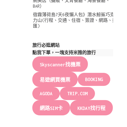
網美店（攤販、文青餐廳、海景餐廳、
BAR）
宿霧薄荷島7天6夜懶人包》潛水鯨鯊巧克
力山(行程、交通、住宿、簽證、網路、換
匯)
旅行必逛網站
點我下單，一塊支持米雅的旅行
Skyscanner找機票
BOOKING
易遊網買機票
AGODA
TRIP.COM
網路SIM卡
KKDAY找行程