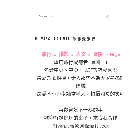
MIYA’S TRAVEL 米雅愛旅行
旅行 x 攝影 x 人文 x 冒險 = Miya
重度旅行成癮者 30國 ↑
熱愛中東、中亞、北非等神秘國度
最愛帶著相機，走入那些不為大家熟悉的
區域
最愛不小心搭訕當地人，拍攝溫暖的笑容
喜歡嘗試不一樣的事
歡迎有趣好玩的案子，來找我合作
Miyahuang0806@gmail.com