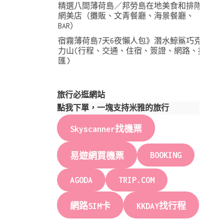
精選八間薄荷島／邦勞島在地美食和排隊
網美店（攤販、文青餐廳、海景餐廳、
BAR）
宿霧薄荷島7天6夜懶人包》潛水鯨鯊巧克
力山(行程、交通、住宿、簽證、網路、換
匯)
旅行必逛網站
點我下單，一塊支持米雅的旅行
Skyscanner找機票
BOOKING
易遊網買機票
AGODA
TRIP.COM
網路SIM卡
KKDAY找行程