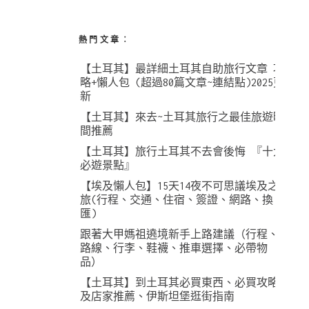
熱門文章︰
【土耳其】最詳細土耳其自助旅行文章 攻
略+懶人包 (超過80篇文章~連結點)2025更
新
【土耳其】來去~土耳其旅行之最佳旅遊時
間推薦
【土耳其】旅行土耳其不去會後悔 『十大
必遊景點』
【埃及懶人包】15天14夜不可思議埃及之
旅(行程、交通、住宿、簽證、網路、換
匯)
跟著大甲媽祖遶境新手上路建議（行程、
路線、行李、鞋襪、推車選擇、必帶物
品）
【土耳其】到土耳其必買東西、必買攻略
及店家推薦、伊斯坦堡逛街指南