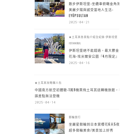
散步伊斯坦堡-坐纜車俯瞰金角灣
美麗夕陽與感受當地人生活-
EYÜPSULTAN
2025-04-21
★土耳其各景點介紹全紀錄
伊斯坦堡
ISTANBUL
伊斯坦堡絕不能錯過，最大鬱金香
花海-埃米爾安公園『4月限定』
2025-04-16
★土耳其攻略懶人包
中國南方航空初體驗-1萬9機票飛土耳其送轉機旅館，手
誤差點無法登機
2025-04-14
郵輪旅行
坐麗星郵輪到日本賞櫻花6天5夜，
超多郵輪美食/美景加上好秀