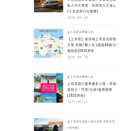
私人中文導遊，玩得深入又省心
(土耳其旅行社推薦)
2025-08-28
★土耳其攻略懶人包
【土耳其】最詳細土耳其自助旅行
文章 攻略+懶人包 (超過80篇文章~
連結點)2025更新
2025-08-28
★土耳其攻略懶人包
土耳其旅行要準備多少錢，帶美金
或歐元，門票/住宿/餐費預算
(2025更新)
2025-05-21
★土耳其各景點介紹全紀錄
伊斯坦堡
ISTANBUL